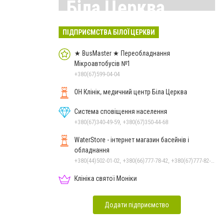
Біла Церква
Всі матеріали тут
ПІДПРИЄМСТВА БІЛОЇ ЦЕРКВИ
★ BusMaster ★ Переобладнання
Мікроавтобусів №1
+380(67)599-04-04
ОН Клінік, медичний центр Біла Церква
Система сповіщення населення
+380(67)340-49-59, +380(67)350-44-68
WaterStore - інтернет магазин басейнів і
обладнання
+380(44)502-01-02, +380(66)777-78-42, +380(67)777-82-19, +380(67)890-80-80, +380(73)890-80-80, +380(44)502-01-03
Клініка святої Моніки
Додати підприємство