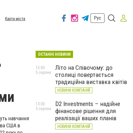
Рус
Карта міста
ОСТАННІ НОВИНИ
ь
Літо на Співочому: до
15:00
5 серпня
столиці повертається
традиційна виставка квітів
НОВИНИ КОМПАНІЙ
ами
D2 Investments – надійне
13:00
3 серпня
фінансове рішення для
реалізації ваших планів
дуть навчання
тва США в
НОВИНИ КОМПАНІЙ
022 року по