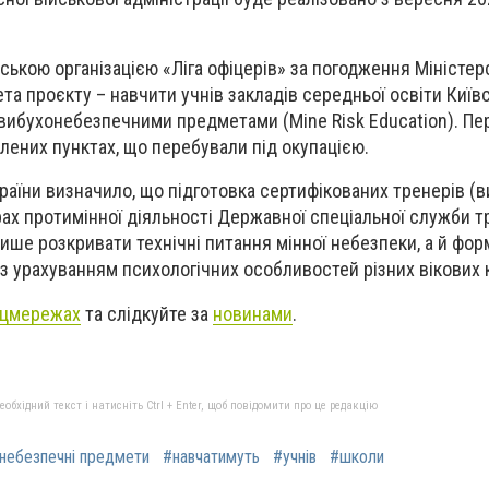
ською організацією «Ліга офіцерів» за погодження Міністер
та проєкту – навчити учнів закладів середньої освіти Київс
 вибухонебезпечними предметами (
Міne
Risk Education). П
елених пунктах, що перебували під окупацією.
раїни визначило, що підготовка сертифікованих тренерів (в
ах протимінної діяльності Державної спеціальної служби т
лише розкривати технічні питання мінної небезпеки, а й фо
з урахуванням психологічних особливостей різних вікових к
цмережах
та слідкуйте за
новинами
.
бхідний текст і натисніть Ctrl + Enter, щоб повідомити про це редакцію
небезпечні предмети
#навчатимуть
#учнів
#школи