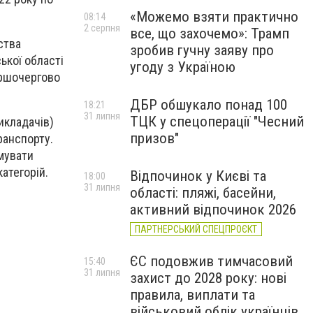
«Можемо взяти практично
08:14
2 серпня
все, що захочемо»: Трамп
ства
зробив гучну заяву про
ької області
угоду з Україною
ершочергово
ДБР обшукало понад 100
18:21
31 липня
ТЦК у спецоперації "Чесний
икладачів)
призов"
ранспорту.
рмувати
атегорій.
Відпочинок у Києві та
18:00
31 липня
області: пляжі, басейни,
активний відпочинок 2026
ПАРТНЕРСЬКИЙ СПЕЦПРОЄКТ
ЄС подовжив тимчасовий
15:40
31 липня
захист до 2028 року: нові
правила, виплати та
військовий облік українців