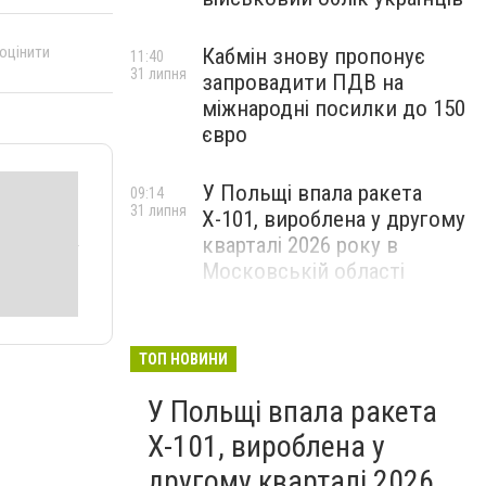
 оцінити
Кабмін знову пропонує
11:40
31 липня
запровадити ПДВ на
міжнародні посилки до 150
євро
У Польщі впала ракета
09:14
31 липня
Х-101, вироблена у другому
кварталі 2026 року в
Московській області
ТОП НОВИНИ
У Польщі впала ракета
Х-101, вироблена у
другому кварталі 2026