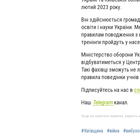
лютий 2023 року.
Він здійснюється громад
освіти
і
науки України. Ме
правилам поводження з
тренінги пройдуть у нас
Міністерство оборони Ук
відбуватиметься у Центр
Такі фахівці зможуть не 
правила поведінки учнів 
Підписуйтесь на нас в
со
Наш
Telegram
канал.
Якщо ви помітили помилку, виділіть нео
#Київщина
#війна
#вибухо