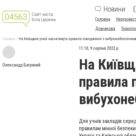
Новини
Головна
Нерухоміс
Довідкова
Транспо
Головна
На Київщини учнів навчатимуть правила поводження з вибухонебезпечни
11:10, 9 серпня 2022 р.
На Київщ
Олександр Багряний
правила 
вибухон
Для учнів закладів серед
правилам мінної безпеки
Україні та Київської обл