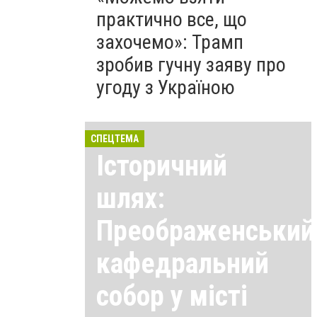
практично все, що
захочемо»: Трамп
зробив гучну заяву про
угоду з Україною
СПЕЦТЕМА
Історичний
шлях:
Преображенський
кафедральний
собор у місті