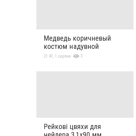
Медведь коричневый
костюм надувной
3
21:41, 1 серпня
Рейкові цвяхи для
нейлера 3,1х90 мм