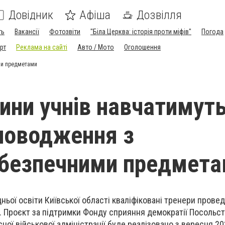
Довідник
Афіша
Дозвілля
ть
Вакансії
Фотозвіти
"Біла Церква: історія проти міфів"
Погода
рт
Реклама на сайті
Авто / Мото
Оголошення
ми предметами
ини учнів навчатимут
поводження з
ебезпечними предмет
ньої освіти Київської області кваліфіковані тренери прове
. Проєкт за підтримки Фонду сприяння демократії Посольс
асної військової адміністрації буде реалізовано з вересня 2