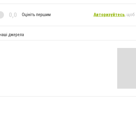
0,0
Оцініть першим
Авторизуйтесь
, щоб
 наші джерела