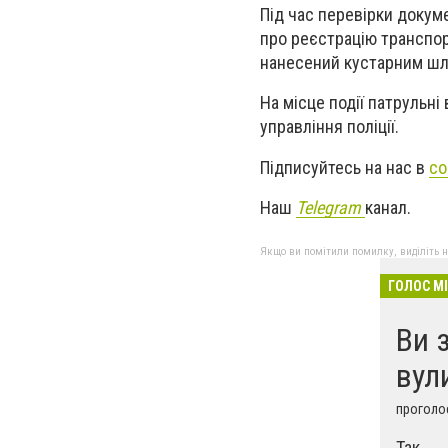
Під час перевірки докуме
про реєстрацію транспор
нанесений кустарним шл
На місце події патрульн
управління поліції.
Підписуйтесь на нас в
со
Наш
Telegram
канал.
Якщо ви помітили помилку, виділіть нео
ГОЛОС М
Ви 
вул
проголос
Так