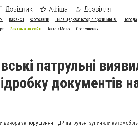
Довідник
Афіша
Дозвілля
ть
Вакансії
Фотозвіти
"Біла Церква: історія проти міфів"
Погода
рт
Реклама на сайті
Авто / Мото
Оголошення
івські патрульні вияви
підробку документів н
ни вечора за порушення ПДР патрульні зупинили автомобіль