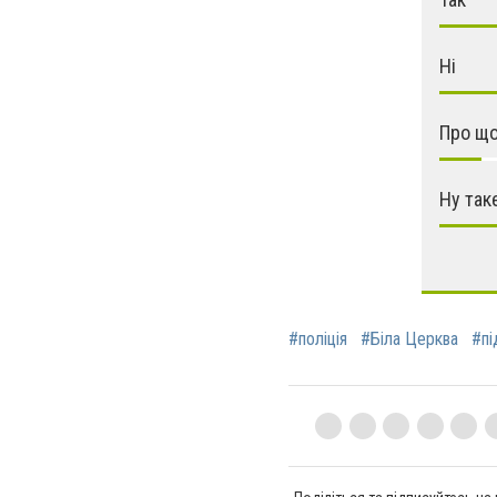
Ні
Про що
Ну так
#поліція
#Біла Церква
#пі