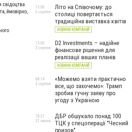
и свідоцтва
Літо на Співочому: до
15:00
а, ймовірно,
5 серпня
столиці повертається
традиційна виставка квітів
НОВИНИ КОМПАНІЙ
ного
D2 Investments – надійне
13:00
3 серпня
фінансове рішення для
реалізації ваших планів
НОВИНИ КОМПАНІЙ
«Можемо взяти практично
08:14
2 серпня
все, що захочемо»: Трамп
зробив гучну заяву про
угоду з Україною
ДБР обшукало понад 100
18:21
31 липня
ТЦК у спецоперації "Чесний
призов"