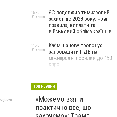
ЄС подовжив тимчасовий
15:40
31 липня
захист до 2028 року: нові
правила, виплати та
військовий облік українців
Кабмін знову пропонує
11:40
31 липня
запровадити ПДВ на
міжнародні посилки до 150
євро
ТОП НОВИНИ
«Можемо взяти
 оцінити
практично все, що
захочемо»: Трамп