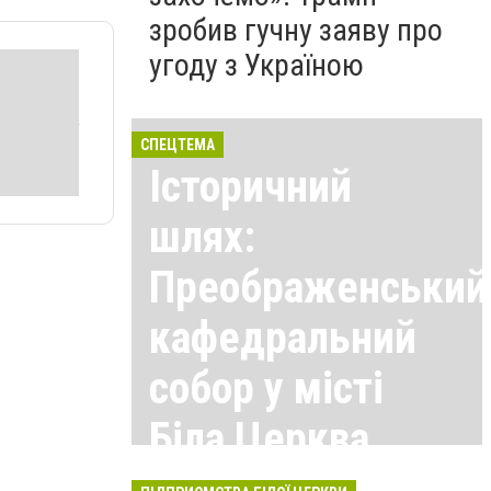
зробив гучну заяву про
угоду з Україною
СПЕЦТЕМА
Історичний
шлях:
Преображенський
кафедральний
собор у місті
Біла Церква
Всі матеріали тут