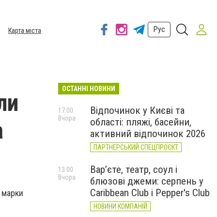
Рус
Карта міста
ОСТАННІ НОВИНИ
ли
Відпочинок у Києві та
17:00
Вчора
області: пляжі, басейни,
а
активний відпочинок 2026
ПАРТНЕРСЬКИЙ СПЕЦПРОЄКТ
Вар’єте, театр, соул і
13:00
Вчора
блюзові джеми: серпень у
Caribbean Club і Pepper's Club
 марки
НОВИНИ КОМПАНІЙ