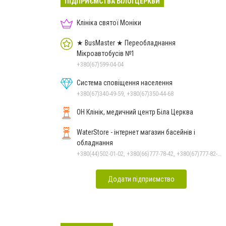
ПІДПРИЄМСТВА БІЛОЇ ЦЕРКВИ
Клініка святої Моніки
★ BusMaster ★ Переобладнання
Мікроавтобусів №1
+380(67)599-04-04
Система сповіщення населення
+380(67)340-49-59, +380(67)350-44-68
ОН Клінік, медичний центр Біла Церква
WaterStore - інтернет магазин басейнів і
обладнання
+380(44)502-01-02, +380(66)777-78-42, +380(67)777-82-19, +380(67)890-80-80, +380(73)890-80-80, +380(44)502-01-03
Додати підприємство