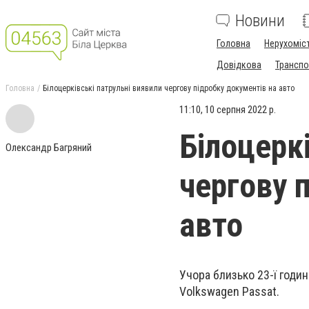
Новини
Головна
Нерухоміс
Довідкова
Транспо
Головна
Білоцерківські патрульні виявили чергову підробку документів на авто
11:10, 10 серпня 2022 р.
Білоцерк
Олександр Багряний
чергову 
авто
Учора близько 23-ї годи
Volkswagen Passat.