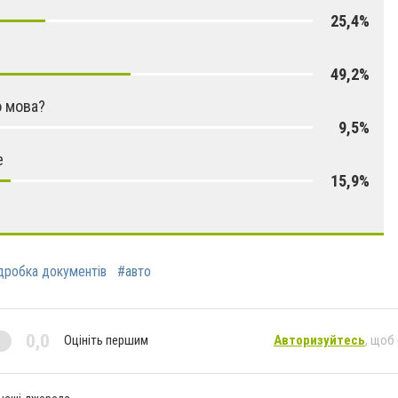
25,4%
49,2%
 мова?
9,5%
е
15,9%
дробка документів
#авто
0,0
Оцініть першим
Авторизуйтесь
, щоб