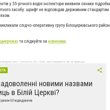
нтів у 55-річного водія інспектори виявили ознаки підробк
тного засобу: шрифт не відповідав державним стандартам т
яхом.
і викликали слідчо-оперативну групу Білоцерківського район
цмережах
та слідкуйте за
новинами
.
бхідний текст і натисніть Ctrl + Enter, щоб повідомити про це редакцію
ІСТА
задоволенні новими назвами
иць в Білій Церкві?
ували 63 відвідувачів