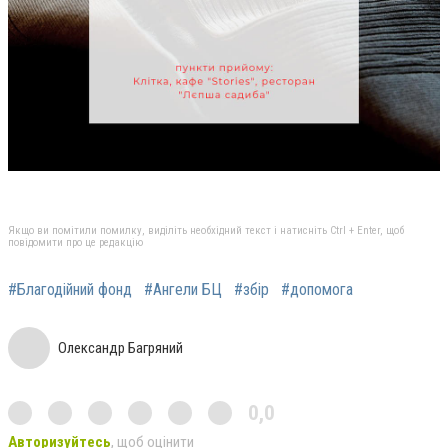
Якщо ви помітили помилку, виділіть необхідний текст і натисніть Ctrl + Enter, щоб
повідомити про це редакцію
#Благодійний фонд
#Ангели БЦ
#збір
#допомога
Олександр Багряний
0,0
Авторизуйтесь
, щоб оцінити