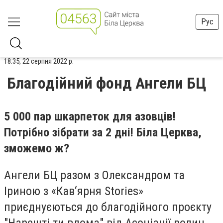
Рус
18:35, 22 серпня 2022 р.
Благодійний фонд Ангели БЦ
5 000 пар шкарпеток для азовців!
Потрібно зібрати за 2 дні! Біла Церква,
зможемо ж?
Ангели БЦ разом
з
Олександром та
Іриною з «Кав‘ярня Stories»
приєднуєються до благодійного проєкту
"Нарешті ти вдома" від Асоціації родин