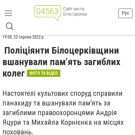
Рус
19:00, 22 серпня 2022 р.
Поліціянти Білоцерківщини
вшанували пам’ять загиблих
колег
ФОТО ТА ВІДЕО
Настоятелі культових споруд справили
панахиду та вшанували пам'ять за
загиблими правоохоронцями Андрія
Яцури та Михайла Корнієнка на місцях
поховань.