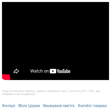
Якщо ви помітили помилку, виділіть необхідний текст і натисніть Ctrl + Enter, щоб
повідомити про це редакцію
#поліція
#Біла Церква
#вшанували пам'ять
#загиблі товариші