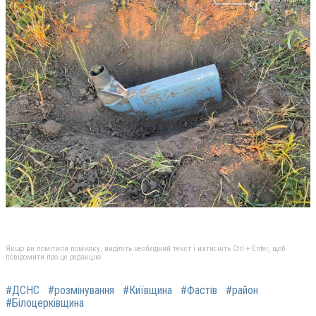
Якщо ви помітили помилку, виділіть необхідний текст і натисніть Ctrl + Enter, щоб
повідомити про це редакцію
#ДСНС
#розмінування
#Київщина
#Фастів
#район
#Білоцерківщина