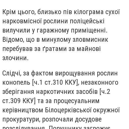
Крім цього, близько пів кілограма сухої
нарковмісної рослини поліцейські
вилучили у гаражному приміщенні.
Відомо, що в минулому зловмисник
перебував за ґратами за майнові
злочини.
Слідчі, за фактом вирощування рослин
конопель [ч.1 ст.310 ККУ], незаконного
зберігання наркотичних засобів [ч.2
ст.309 ККУ] та за процесуальним
керівництвом Білоцерківської окружної
прокуратури, розпочали досудове
розслідування. Порушнику загрожує