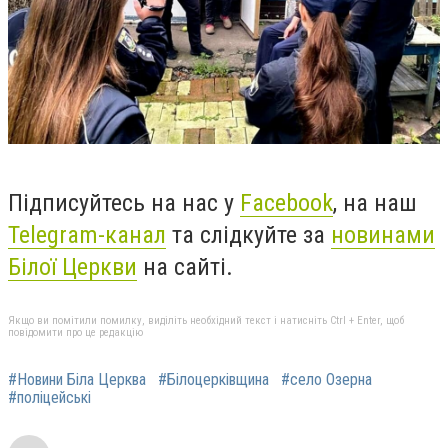
Підписуйтесь на нас у
Facebook
, на наш
Telegram-канал
та слідкуйте за
новинами
Білої Церкви
на сайті.
Якщо ви помітили помилку, виділіть необхідний текст і натисніть Ctrl + Enter, щоб
повідомити про це редакцію
#Новини Біла Церква
#Білоцерківщина
#село Озерна
#поліцейські