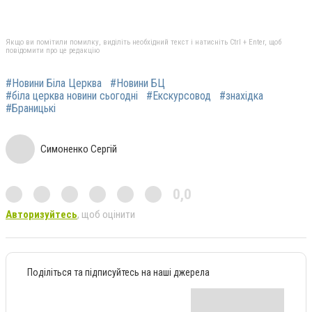
Якщо ви помітили помилку, виділіть необхідний текст і натисніть Ctrl + Enter, щоб
повідомити про це редакцію
#Новини Біла Церква
#Новини БЦ
#біла церква новини сьогодні
#Екскурсовод
#знахідка
#Браницькі
Симоненко Сергій
0,0
Авторизуйтесь
, щоб оцінити
Поділіться та підписуйтесь на наші джерела