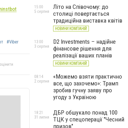
Літо на Співочому: до
15:00
instbot
5 серпня
столиці повертається
традиційна виставка квітів
НОВИНИ КОМПАНІЙ
D2 Investments – надійне
от
#Viber
13:00
3 серпня
фінансове рішення для
реалізації ваших планів
НОВИНИ КОМПАНІЙ
 оцінити
«Можемо взяти практично
08:14
2 серпня
все, що захочемо»: Трамп
зробив гучну заяву про
угоду з Україною
ДБР обшукало понад 100
18:21
31 липня
ТЦК у спецоперації "Чесний
призов"