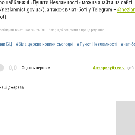
про найближчі «Пункти Незламності» можна знайти на сайті
/nezlamnist.gov.ua/), а також в чат-боті у Telegram –
@nezlam
ot).
бхідний текст і натисніть Ctrl + Enter, щоб повідомити про це редакцію
ини БЦ
#біла церква новини сьогодні
#Пункт Незламності
#чат-б
0,0
Оцініть першим
Авторизуйтесь
, щоб
 наші джерела