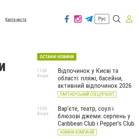
Рус
Карта міста
ОСТАННІ НОВИНИ
и
Відпочинок у Києві та
17:00
Вчора
області: пляжі, басейни,
активний відпочинок 2026
ПАРТНЕРСЬКИЙ СПЕЦПРОЄКТ
Вар’єте, театр, соул і
13:00
Вчора
блюзові джеми: серпень у
Caribbean Club і Pepper's Club
НОВИНИ КОМПАНІЙ