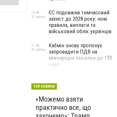
ЄС подовжив тимчасовий
15:40
31 липня
захист до 2028 року: нові
правила, виплати та
військовий облік українців
Кабмін знову пропонує
11:40
31 липня
запровадити ПДВ на
міжнародні посилки до 150
євро
ТОП НОВИНИ
«Можемо взяти
практично все, що
захочемо»: Трамп