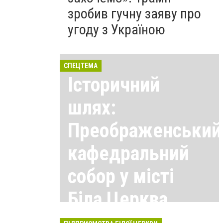
зробив гучну заяву про
угоду з Україною
СПЕЦТЕМА
Історичний
шлях:
Преображенський
кафедральний
собор у місті
Біла Церква
Всі матеріали тут