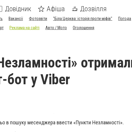
Довідник
Афіша
Дозвілля
ть
Вакансії
Фотозвіти
"Біла Церква: історія проти міфів"
Погода
рт
Реклама на сайті
Авто / Мото
Оголошення
Незламності» отримал
-бот у Viber
ньо в пошуку месенджера ввести «Пункти Незламності».