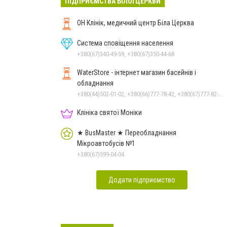
ПІДПРИЄМСТВА БІЛОЇ ЦЕРКВИ
ОН Клінік, медичний центр Біла Церква
Система сповіщення населення
+380(67)340-49-59, +380(67)350-44-68
WaterStore - інтернет магазин басейнів і
обладнання
+380(44)502-01-02, +380(66)777-78-42, +380(67)777-82-19, +380(67)890-80-80, +380(73)890-80-80, +380(44)502-01-03
Клініка святої Моніки
★ BusMaster ★ Переобладнання
Мікроавтобусів №1
+380(67)599-04-04
Додати підприємство