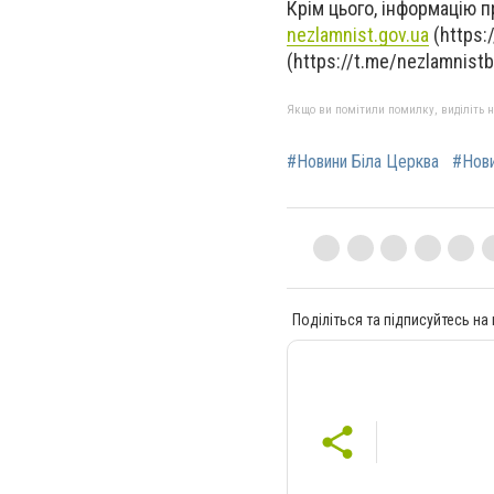
Крім цього, інформацію 
nezlamnist.gov.ua
(https:/
(https://t.me/nezlamnistb
Якщо ви помітили помилку, виділіть нео
#Новини Біла Церква
#Нов
Поділіться та підписуйтесь на