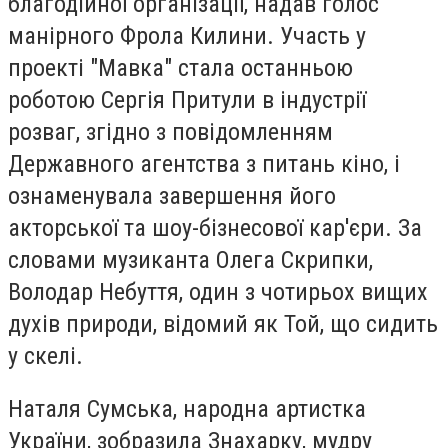
благодійної організації, надав голос
манірного Фрола Килини. Участь у
проекті "Мавка" стала останньою
роботою Сергія Притули в індустрії
розваг, згідно з повідомленням
Державного агентства з питань кіно, і
ознаменувала завершення його
акторської та шоу-бізнесової кар'єри. За
словами музиканта Олега Скрипки,
Володар Небуття, один з чотирьох вищих
духів природи, відомий як Той, що сидить
у скелі.
Наталя Сумська, народна артистка
України, зобразила Знахарку, мудру