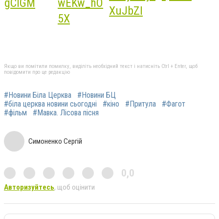
Якщо ви помітили помилку, виділіть необхідний текст і натисніть Ctrl + Enter, щоб
повідомити про це редакцію
#Новини Біла Церква
#Новини БЦ
#біла церква новини сьогодні
#кіно
#Притула
#Фагот
#фільм
#Мавка. Лісова пісня
Симоненко Сергій
0,0
Авторизуйтесь
, щоб оцінити