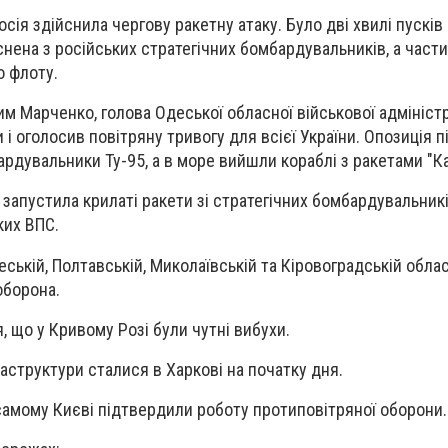
осія здійснила чергову ракетну атаку. Було дві хвилі пусків 
снена з російських стратегічних бомбардувальників, а части
о флоту.
м Марченко, голова Одеської обласної військової адміністра
 і оголосив повітряну тривогу для всієї України. Опозиція п
ардувальники Ту-95, а в море вийшли кораблі з ракетами "Ка
 запустила крилаті ракети зі стратегічних бомбардувальникі
ких ВПС.
деській, Полтавській, Миколаївській та Кіровоградській обла
оборона.
, що у Кривому Розі були чутні вибухи.
раструктури сталися в Харкові на початку дня.
в самому Києві підтвердили роботу протиповітряної оборони.