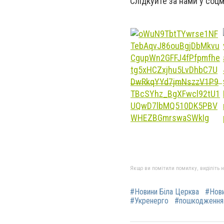
Слідкуйте за нами у соц
Якщо ви помітили помилку, виділіть нео
#Новини Біла Церква
#Нов
#Укренерго
#пошкодження