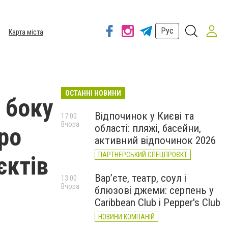
Рус
Карта міста
ОСТАННІ НОВИНИ
 боку
Відпочинок у Києві та
17:00
Вчора
області: пляжі, басейни,
про
активний відпочинок 2026
ПАРТНЕРСЬКИЙ СПЕЦПРОЄКТ
єктів
Вар’єте, театр, соул і
13:00
Вчора
блюзові джеми: серпень у
Caribbean Club і Pepper's Club
НОВИНИ КОМПАНІЙ