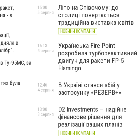
Літо на Співочому: до
ракет,
15:00
5 серпня
столиці повертається
на - з
традиційна виставка квітів
НОВИНИ КОМПАНІЙ
ції,
ідняла в
Українська Fire Point
16:13
лібр".
4 серпня
розробила турбореактивний
двигун для ракети FP-5
в Ту-95МС, за
Flamingo
стях була
В Україні стався збій у
12:46
4 серпня
застосунку «РЕЗЕРВ+»
D2 Investments – надійне
13:00
3 серпня
фінансове рішення для
реалізації ваших планів
НОВИНИ КОМПАНІЙ