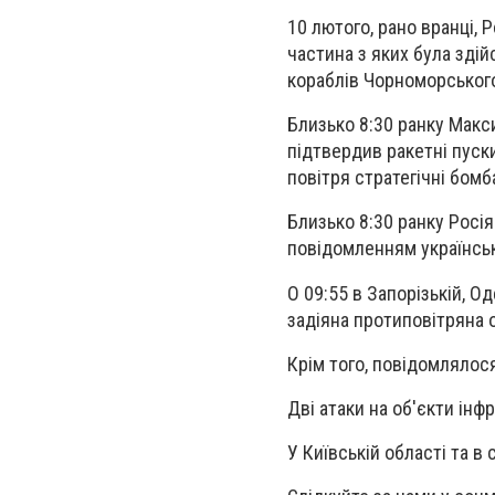
10 лютого, рано вранці, Р
частина з яких була здій
кораблів Чорноморськог
Близько 8:30 ранку Макси
підтвердив ракетні пуски
повітря стратегічні бомб
Близько 8:30 ранку Росія
повідомленням українсь
О 09:55 в Запорізькій, О
задіяна протиповітряна 
Крім того, повідомлялося
Дві атаки на об'єкти інф
У Київській області та 