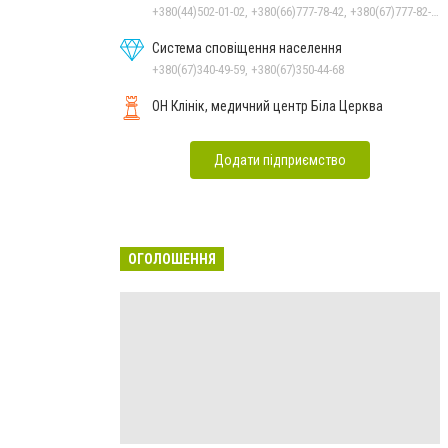
+380(44)502-01-02, +380(66)777-78-42, +380(67)777-82-19, +380(67)890-80-80, +380(73)890-80-80, +380(44)502-01-03
Система сповіщення населення
+380(67)340-49-59, +380(67)350-44-68
ОН Клінік, медичний центр Біла Церква
Додати підприємство
ОГОЛОШЕННЯ