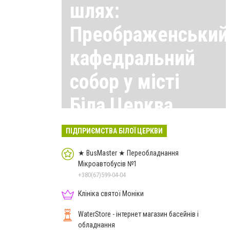
шлях:
Преображенський
кафедральний
собор у місті
Біла Церква
Всі матеріали тут
ПІДПРИЄМСТВА БІЛОЇ ЦЕРКВИ
★ BusMaster ★ Переобладнання
Мікроавтобусів №1
+380(67)599-04-04
Клініка святої Моніки
WaterStore - інтернет магазин басейнів і
обладнання