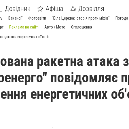
Довідник
Афіша
Дозвілля
ть
Вакансії
Фотозвіти
"Біла Церква: історія проти міфів"
Погода
рт
Реклама на сайті
Авто / Мото
Оголошення
ошкодження енергетичних об'єктів
ована ракетна атака з
кренерго" повідомляє 
ння енергетичних об'