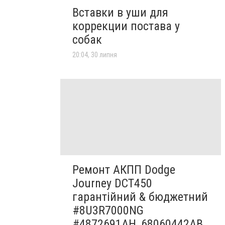
Вставки в уши для
коррекции постава у
собак
20:04, 30 липня
Ремонт АКПП Dodge
Journey DCT450
гарантійний & бюджетний
#8U3R7000NG
#4872691AH, 68060442AB,