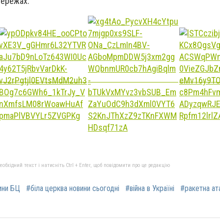
мережах:
бхідний текст і натисніть Ctrl + Enter, щоб повідомити про це редакцію
ини БЦ
#біла церква новини сьогодні
#війна в Україні
#ракетна ат