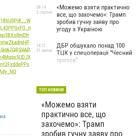
«Можемо взяти практично
08:14
2 серпня
все, що захочемо»: Трамп
зробив гучну заяву про
угоду з Україною
ДБР обшукало понад 100
18:21
31 липня
ТЦК у спецоперації "Чесний
призов"
ТОП НОВИНИ
«Можемо взяти
практично все, що
ака
захочемо»: Трамп
зробив гучну заяву про