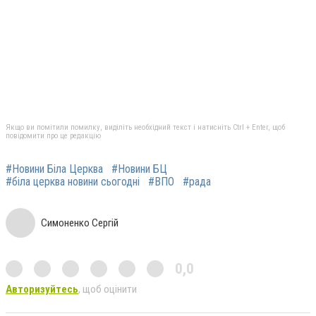
Якщо ви помітили помилку, виділіть необхідний текст і натисніть Ctrl + Enter, щоб
повідомити про це редакцію
#Новини Біла Церква
#Новини БЦ
#біла церква новини сьогодні
#ВПО
#рада
Симоненко Сергій
0,0
Авторизуйтесь
, щоб оцінити