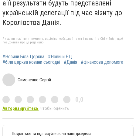
а її результати будуть представлені
українській делегації під час візиту до
Королівства Данія.
Якщо ви помітили помилку, виділіть необхідний текст і натисніть Ctrl + Enter, щоб
повідомити про це редакцію
#Новини Біла Церква
#Новини БЦ
#біла церква новини сьогодні
#Данія
#фінансова допомога
Симоненко Сергій
0,0
Авторизируйтесь
, чтобы оценить
Поділіться та підписуйтесь на наші джерела