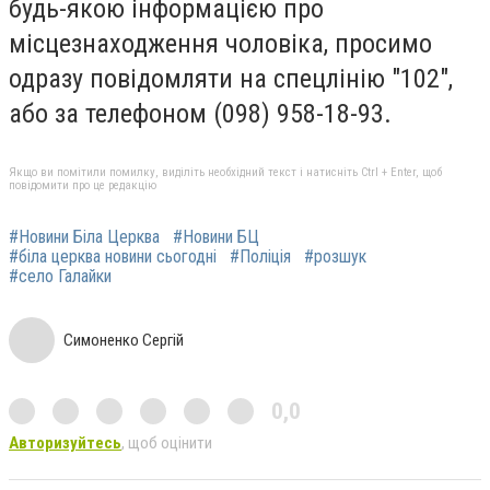
будь-якою інформацією про
місцезнаходження чоловіка, просимо
одразу повідомляти на спецлінію "102",
або за телефоном (098) 958-18-93.
Якщо ви помітили помилку, виділіть необхідний текст і натисніть Ctrl + Enter, щоб
повідомити про це редакцію
#Новини Біла Церква
#Новини БЦ
#біла церква новини сьогодні
#Поліція
#розшук
#село Галайки
Симоненко Сергій
0,0
Авторизуйтесь
, щоб оцінити