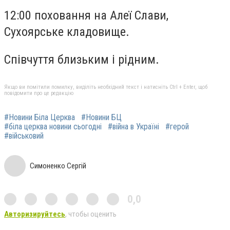
12:00 поховання на Алеї Слави,
Сухоярське кладовище.
Співчуття близьким і рідним.
Якщо ви помітили помилку, виділіть необхідний текст і натисніть Ctrl + Enter, щоб
повідомити про це редакцію
#Новини Біла Церква
#Новини БЦ
#біла церква новини сьогодні
#війна в Україні
#герой
#військовий
Симоненко Сергій
0,0
Авторизируйтесь
, чтобы оценить