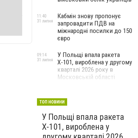
Кабмін знову пропонує
11:40
31 липня
запровадити ПДВ на
міжнародні посилки до 150
євро
У Польщі впала ракета
09:14
31 липня
Х-101, вироблена у другому
кварталі 2026 року в
Московській області
ТОП НОВИНИ
У Польщі впала ракета
Х-101, вироблена у
другому кварталі 2026