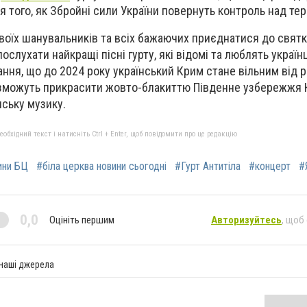
я того, як Збройні сили України повернуть контроль над те
воїх шанувальників та всіх бажаючих приєднатися до свят
ослухати найкращі пісні гурту, які відомі та люблять українц
ння, що до 2024 року український Крим стане вільним від р
зом зможуть прикрасити жовто-блакиттю Південне узбережжя 
нську музику.
бхідний текст і натисніть Ctrl + Enter, щоб повідомити про це редакцію
ини БЦ
#біла церква новини сьогодні
#Гурт Антитіла
#концерт
#
0,0
Оцініть першим
Авторизуйтесь
, щоб
 наші джерела