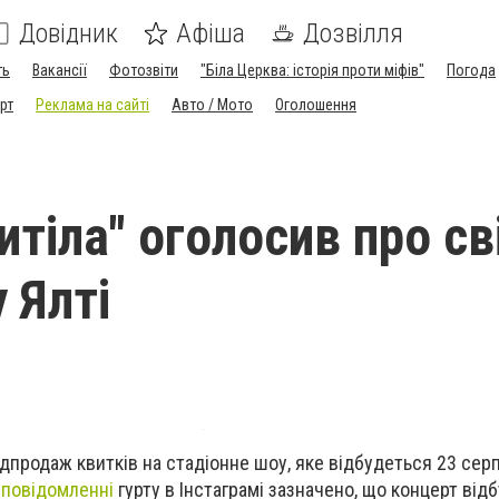
Довідник
Афіша
Дозвілля
ть
Вакансії
Фотозвіти
"Біла Церква: історія проти міфів"
Погода
рт
Реклама на сайті
Авто / Мото
Оголошення
итіла" оголосив про св
 Ялті
дпродаж квитків на стадіонне шоу, яке відбудеться 23 сер
У
повідомленні
гурту в Інстаграмі зазначено, що концерт від