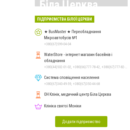
Біла Церква
Всі матеріали тут
ПІДПРИЄМСТВА БІЛОЇ ЦЕРКВИ
★ BusMaster ★ Переобладнання
Мікроавтобусів №1
+380(67)599-04-04
WaterStore - інтернет магазин басейнів і
обладнання
+380(44)502-01-02, +380(66)777-78-42, +380(67)777-82-19, +380(67)890-80-80, +380(73)890-80-80, +380(44)502-01-03
Система сповіщення населення
+380(67)340-49-59, +380(67)350-44-68
ОН Клінік, медичний центр Біла Церква
Клініка святої Моніки
Додати підприємство