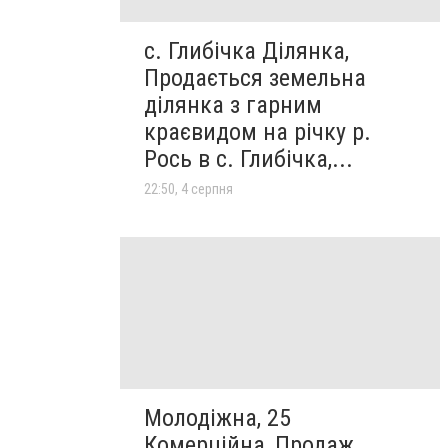
с. Глибічка Ділянка,
Продається земельна
ділянка з гарним
краєвидом на річку р.
Рось в с. Глибічка,...
22:50, 4 серпня
Молодіжна, 25
Комерційна, Продаж