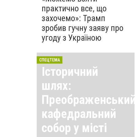
практично все, що
захочемо»: Трамп
зробив гучну заяву про
угоду з Україною
СПЕЦТЕМА
Історичний
шлях:
Преображенський
кафедральний
собор у місті