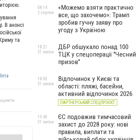
риторією.
«Можемо взяти практично
08:14
2 серпня
все, що захочемо»: Трамп
кування
зробив гучну заяву про
і. В анонсі
угоду з Україною
осійської
Криму та
ДБР обшукало понад 100
18:21
31 липня
ТЦК у спецоперації "Чесний
призов"
Ялта
Відпочинок у Києві та
18:00
31 липня
області: пляжі, басейни,
активний відпочинок 2026
 оцінити
ПАРТНЕРСЬКИЙ СПЕЦПРОЄКТ
ЄС подовжив тимчасовий
15:40
31 липня
захист до 2028 року: нові
правила, виплати та
військовий облік українців