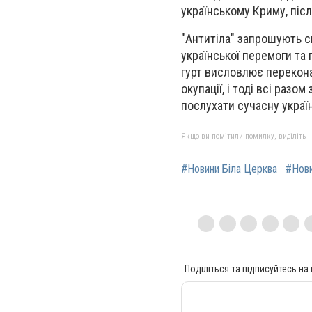
українському Криму, післ
"Антитіла" запрошують с
української перемоги та п
гурт висловлює перекона
окупації, і тоді всі ра
послухати сучасну украї
Якщо ви помітили помилку, виділіть нео
#Новини Біла Церква
#Нов
Поділіться та підписуйтесь на