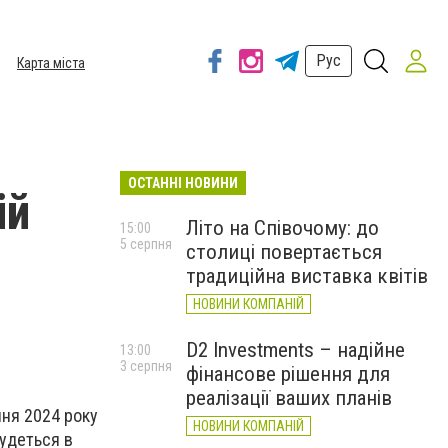
Рус
Карта міста
ОСТАННІ НОВИНИ
ій
Літо на Співочому: до
15:00
5 серпня
столиці повертається
традиційна виставка квітів
НОВИНИ КОМПАНІЙ
D2 Investments – надійне
13:00
3 серпня
фінансове рішення для
реалізації ваших планів
пня 2024 року
НОВИНИ КОМПАНІЙ
будеться в