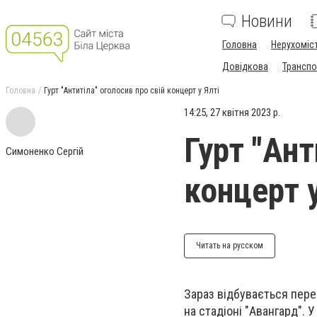
Новини
Головна
Нерухоміс
Довідкова
Транспо
Головна
Гурт "Антитіла" оголосив про свій концерт у Ялті
14:25, 27 квітня 2023 р.
Гурт "Ант
Симоненко Сергій
концерт у
Читать на русском
Зараз відбувається пере
на стадіоні "Авангард". 