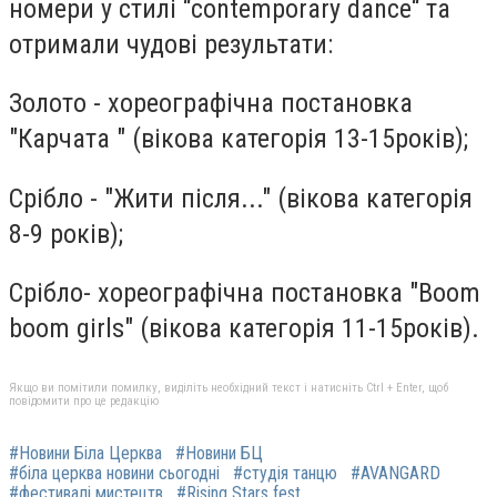
номери у стилі “contemporary dance“ та
отримали чудові результати:
Золото - хореографічна постановка
"Карчата " (вікова категорія 13-15років);
Срібло - "Жити після..." (вікова категорія
8-9 років);
Срібло- хореографічна постановка "Boom
boom girls" (вікова категорія 11-15років).
Якщо ви помітили помилку, виділіть необхідний текст і натисніть Ctrl + Enter, щоб
повідомити про це редакцію
#Новини Біла Церква
#Новини БЦ
#біла церква новини сьогодні
#студія танцю
#AVANGARD
#фестивалі мистецтв
#Rising Stars fest