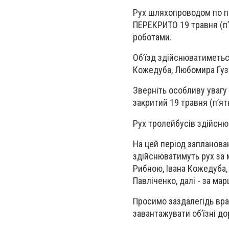
Рух шляхопроводом по пр
ПЕРЕКРИТО 19 травня (п’
роботами.
Об’їзд здійснюватиметьс
Кожедуба, Любомира Гуз
Зверніть особливу увагу 
закритий 19 травня (п’ят
Рух тролейбусів здійсню
На цей період запланован
здійснюватимуть рух за 
Рибною, Івана Кожедуба,
Павліченко, далі - за ма
Просимо заздалегідь вра
завантажувати об’їзні до