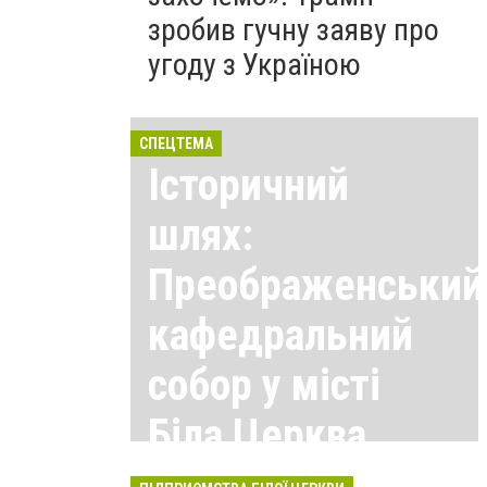
зробив гучну заяву про
угоду з Україною
СПЕЦТЕМА
Історичний
шлях:
Преображенський
кафедральний
собор у місті
Біла Церква
Всі матеріали тут