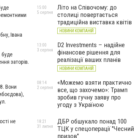
Літо на Співочому: до
буде
15:00
5 серпня
столиці повертається
 ремонтними
традиційна виставка квітів
НОВИНИ КОМПАНІЙ
бну, Івана
D2 Investments – надійне
13:00
3 серпня
фінансове рішення для
ж буде
реалізації ваших планів
ення заторів.
НОВИНИ КОМПАНІЙ
«Можемо взяти практично
08:14
28. Вони
2 серпня
все, що захочемо»: Трамп
ибоєдова),
зробив гучну заяву про
ул.
угоду з Україною
ДБР обшукало понад 100
ості не
18:21
31 липня
ТЦК у спецоперації "Чесний
призов"