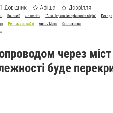
Довідник
Афіша
Дозвілля
ть
Вакансії
Фотозвіти
"Біла Церква: історія проти міфів"
Погода
рт
Реклама на сайті
Авто / Мото
Оголошення
лі
опроводом через міст
лежності буде перекри