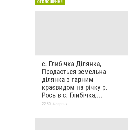
ОГОЛОШЕННЯ
с. Глибічка Ділянка,
Продається земельна
ділянка з гарним
краєвидом на річку р.
Рось в с. Глибічка,...
22:50, 4 серпня