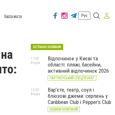
Рус
Карта міста
ОСТАННІ НОВИНИ
 на
Відпочинок у Києві та
17:00
Вчора
області: пляжі, басейни,
то:
активний відпочинок 2026
ПАРТНЕРСЬКИЙ СПЕЦПРОЄКТ
Вар’єте, театр, соул і
13:00
Вчора
блюзові джеми: серпень у
Caribbean Club і Pepper's Club
НОВИНИ КОМПАНІЙ