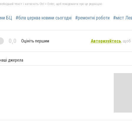
бхідний текст і натисніть Ctrl + Enter, щоб повідомити про це редакцію
ини БЦ
#біла церква новини сьогодні
#ремонтні роботи
#міст Ле
0,0
Оцініть першим
Авторизуйтесь
, щоб
 наші джерела