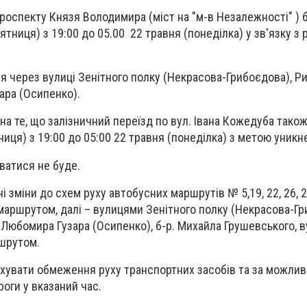
оспекту Князя Володимира (міст на "м-в Незалежності" ) 
ятниця) з 19:00 до 05.00 22 травня (понеділка) у зв'язку з
я через вулиці Зенітного полку (Некрасова-Грибоєдова), Ри
ара (Осипенко).
на те, що залізничний переїзд по вул. Івана Кожедуба тако
ниця) з 19:00 до 05:00 22 травня (понеділка) з метою уникн
ватися не буде.
і зміни до схем руху автобусних маршрутів № 5,19, 22, 26, 
маршрутом, далі – вулицями Зенітного полку (Некрасова-Гр
 Любомира Гузара (Осипенко), б-р. Михайла Грушевського, в
ршрутом.
хувати обмеження руху транспортних засобів та за можлив
роги у вказаний час.