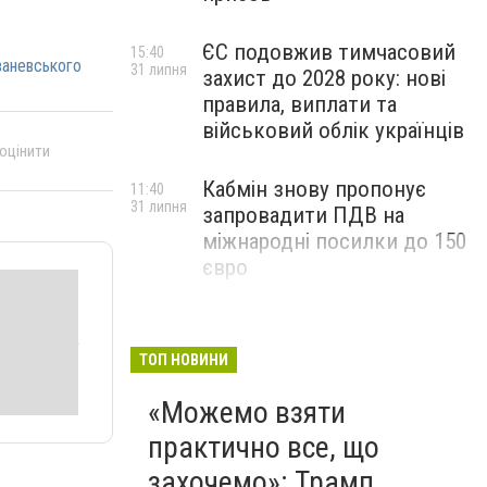
ЄС подовжив тимчасовий
15:40
ваневського
31 липня
захист до 2028 року: нові
правила, виплати та
військовий облік українців
 оцінити
Кабмін знову пропонує
11:40
31 липня
запровадити ПДВ на
міжнародні посилки до 150
євро
ТОП НОВИНИ
«Можемо взяти
практично все, що
захочемо»: Трамп