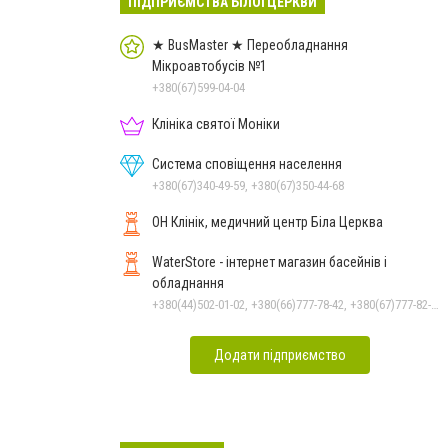
ПІДПРИЄМСТВА БІЛОЇ ЦЕРКВИ
★ BusMaster ★ Переобладнання
Мікроавтобусів №1
+380(67)599-04-04
Клініка святої Моніки
Система сповіщення населення
+380(67)340-49-59, +380(67)350-44-68
ОН Клінік, медичний центр Біла Церква
WaterStore - інтернет магазин басейнів і
обладнання
+380(44)502-01-02, +380(66)777-78-42, +380(67)777-82-19, +380(67)890-80-80, +380(73)890-80-80, +380(44)502-01-03
Додати підприємство