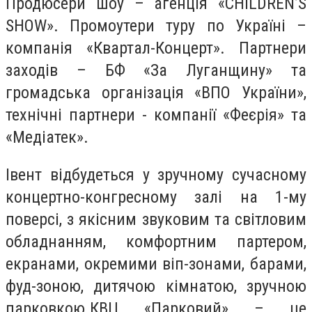
Продюсери шоу – агенція «CHILDREN’S
SHOW». Промоутери туру по Україні –
компанія «Квартал-Концерт». Партнери
заходів – БФ «За Луганщину» та
громадська організація «ВПО України»,
технічні партнери - компанії «Феєрія» та
«Медіатек».
Івент відбудеться у зручному сучасному
концертно-конгресному залі на 1-му
поверсі, з якісним звуковим та світловим
обладнанням, комфортним партером,
екранами, окремими віп-зонами, барами,
фуд-зоною, дитячою кімнатою, зручною
парковкою.КВЦ «Парковий» – це