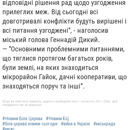
відповідні рішення рад щодо узгодження
прилеглих меж. Від сьогодні всі
довготривалі конфлікти будуть вирішені і
всі питання узгоджені", - наголосив
міський голова Геннадій Дикий.
— "Основними проблемними питаннями,
що тяглися протягом багатьох років,
були землі, на яких знаходиться
мікрорайон Гайок, дачні кооперативи, що
знаходяться поруч та інші".
Якщо ви помітили помилку, виділіть необхідний текст і натисніть Ctrl + Enter, щоб
повідомити про це редакцію
#Новини Біла Церква
#Новини БЦ
#біла церква новини сьогодні
#війна в Україні
#міськрада
#межі