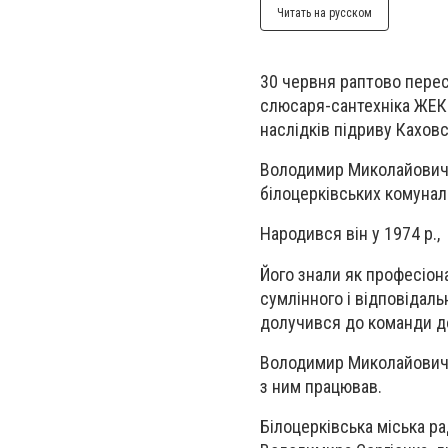
Читать на русском
30 червня раптово пере
слюсаря-сантехніка ЖЕКа 
наслідків підриву Каховс
Володимир Миколайович 
білоцерківських комунал
Народився він у 1974 р.
Його знали як професіона
сумлінного і відповідал
долучився до команди д
Володимир Миколайович з
з ним працював.
Білоцерківська міська ра