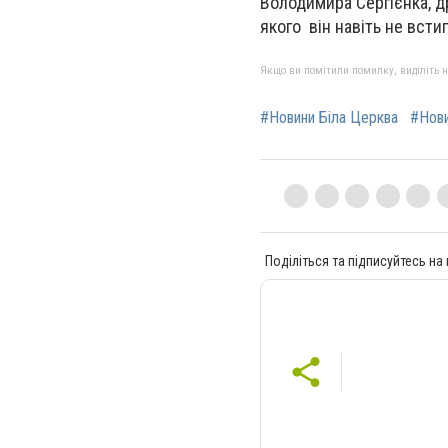
Володимира Сергієнка, д
якого він навіть не всти
Якщо ви помітили помилку, виділіть нео
#Новини Біла Церква
#Нов
Поділіться та підписуйтесь на