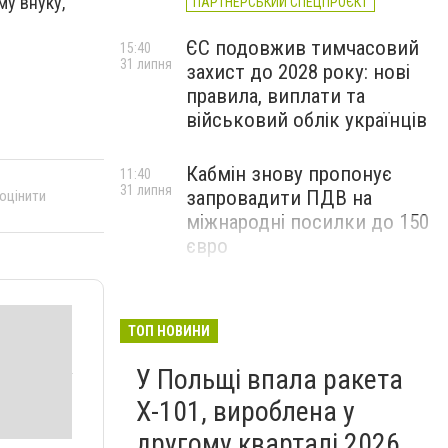
му внуку,
ПАРТНЕРСЬКИЙ СПЕЦПРОЄКТ
ЄС подовжив тимчасовий
15:40
31 липня
захист до 2028 року: нові
правила, виплати та
військовий облік українців
Кабмін знову пропонує
11:40
31 липня
запровадити ПДВ на
 оцінити
міжнародні посилки до 150
євро
ТОП НОВИНИ
У Польщі впала ракета
Х-101, вироблена у
другому кварталі 2026