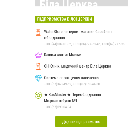
Біла Церква
Всі матеріали тут
ПІДПРИЄМСТВА БІЛОЇ ЦЕРКВИ
WaterStore - інтернет магазин басейнів і
обладнання
+380(44)502-01-02, +380(66)777-78-42, +380(67)777-82-19, +380(67)890-80-80, +380(73)890-80-80, +380(44)502-01-03
Клініка святої Моніки
ОН Клінік, медичний центр Біла Церква
Система сповіщення населення
+380(67)340-49-59, +380(67)350-44-68
★ BusMaster ★ Переобладнання
Мікроавтобусів №1
+380(67)599-04-04
Додати підприємство