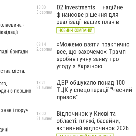
D2 Investments – надійне
13:00
3 серпня
фінансове рішення для
реалізації ваших планів
колаєвича -
НОВИНИ КОМПАНІЙ
квідації
«Можемо взяти практично
08:14
2 серпня
все, що захочемо»: Трамп
ладі бригади
зробив гучну заяву про
угоду з Україною
рства міста.
ДБР обшукало понад 100
го,
18:21
31 липня
ТЦК у спецоперації "Чесний
 один з перших
призов"
 знав і поруч
Відпочинок у Києві та
18:00
31 липня
області: пляжі, басейни,
активний відпочинок 2026
дині