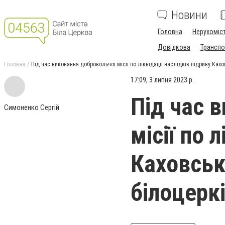
Новини
Головна
Нерухоміс
Довідкова
Транспо
Головна
Під час виконання добровольчої місії по ліквідації наслідків підриву Ках
17:09, 3 липня 2023 р.
Під час 
Симоненко Сергій
місії по 
Каховськ
білоцерк