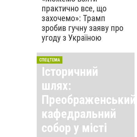
практично все, що
захочемо»: Трамп
зробив гучну заяву про
угоду з Україною
СПЕЦТЕМА
Історичний
шлях:
Преображенський
кафедральний
собор у місті