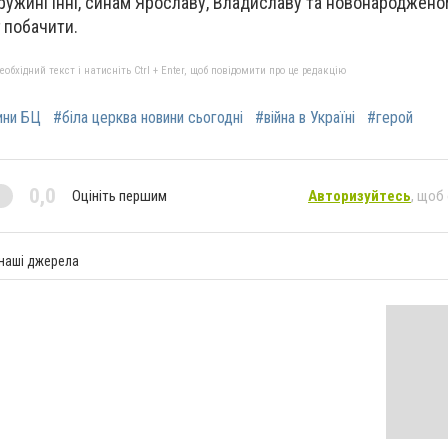
ружині Інні, синам Ярославу, Владиславу та новонароджено
г побачити.
бхідний текст і натисніть Ctrl + Enter, щоб повідомити про це редакцію
ини БЦ
#біла церква новини сьогодні
#війна в Україні
#герой
0,0
Оцініть першим
Авторизуйтесь
, щоб
 наші джерела