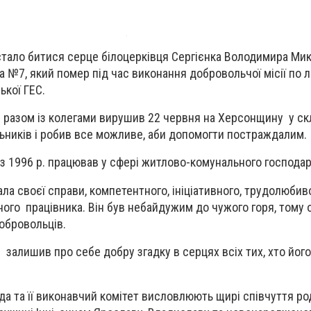
стало битися серце білоцерківця Сергієнка Володимира Ми
№7, який помер під час виконання добровольчої місії по лі
ької ГЕС.
разом із колегами вирушив 22 червня на Херсонщину у ск
ьників і робив все можливе, аби допомогти постраждалим.
, з 1996 р. працював у сфері житлово-комунального господа
ла своєї справи, компетентного, ініціативного, трудолюбиво
ьного працівника. Він був небайдужим до чужого горя, тому
обровольців.
алишив про себе добру згадку в серцях всіх тих, хто його
да та її виконавчий комітет висловлюють щирі співчуття ро