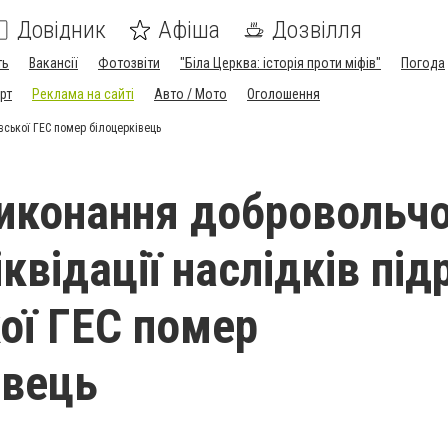
Довідник
Афіша
Дозвілля
ть
Вакансії
Фотозвіти
"Біла Церква: історія проти міфів"
Погода
рт
Реклама на сайті
Авто / Мото
Оголошення
овської ГЕС помер білоцерківець
виконання добровольчо
ліквідації наслідків під
ої ГЕС помер
івець