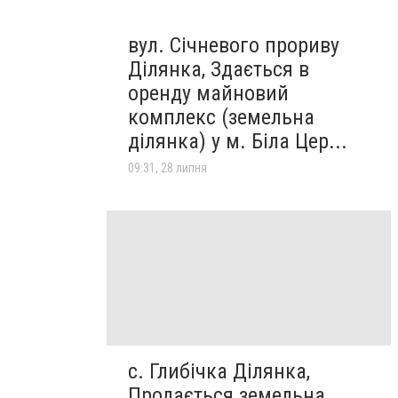
вул. Січневого прориву
Ділянка, Здається в
оренду майновий
комплекс (земельна
ділянка) у м. Біла Цер...
09:31, 28 липня
с. Глибічка Ділянка,
Продається земельна