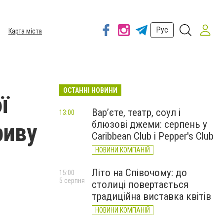
Рус
Карта міста
ОСТАННІ НОВИНИ
ї
Вар’єте, театр, соул і
13:00
блюзові джеми: серпень у
риву
Caribbean Club і Pepper's Club
НОВИНИ КОМПАНІЙ
Літо на Співочому: до
15:00
5 серпня
столиці повертається
традиційна виставка квітів
НОВИНИ КОМПАНІЙ