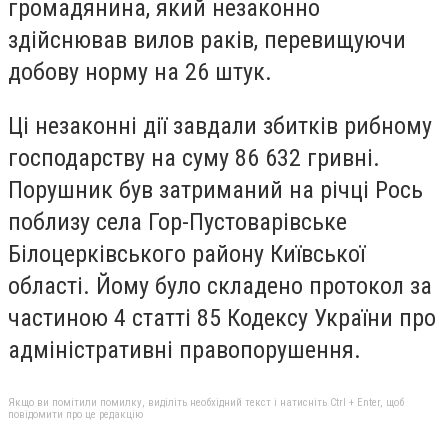
громадянина, який незаконно
здійснював вилов раків, перевищуючи
добову норму на 26 штук.
Ці незаконні дії завдали збитків рибному
господарству на суму 86 632 гривні.
Порушник був затриманий на річці Рось
поблизу села Гор-Пустоварівське
Білоцерківського району Київської
області. Йому було складено протокол за
частиною 4 статті 85 Кодексу України про
адміністративні правопорушення.
Якщо ви помітили помилку, виділіть необхідний текст і натисніть Ctrl + Enter, щоб
повідомити про це редакцію