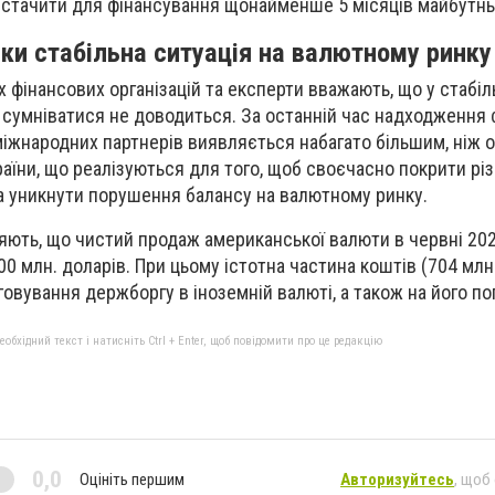
вистачити для фінансування щонайменше 5 місяців майбутнь
ки стабільна ситуація на валютному ринку
фінансових організацій та експерти вважають, що у стабіл
 сумніватися не доводиться. За останній час надходження 
міжнародних партнерів виявляється набагато більшим, ніж 
раїни, що реалізуються для того, щоб своєчасно покрити рі
а уникнути порушення балансу на валютному ринку.
ють, що чистий продаж американської валюти в червні 20
0 млн. доларів. При цьому істотна частина коштів (704 млн
говування держборгу в іноземній валюті, а також на його п
бхідний текст і натисніть Ctrl + Enter, щоб повідомити про це редакцію
0,0
Оцініть першим
Авторизуйтесь
, щоб