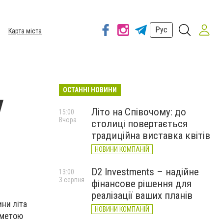
Рус
Карта міста
ОСТАННІ НОВИНИ
у
Літо на Співочому: до
15:00
Вчора
столиці повертається
традиційна виставка квітів
НОВИНИ КОМПАНІЙ
D2 Investments – надійне
13:00
3 серпня
фінансове рішення для
реалізації ваших планів
ни літа
НОВИНИ КОМПАНІЙ
з метою