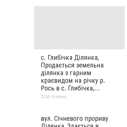
с. Глибічка Ділянка,
Продається земельна
ділянка з гарним
краєвидом на річку р.
Рось в с. Глибічка,...
22:50, 4 серпня
вул. Січневого прориву
Ділянка, Здається в