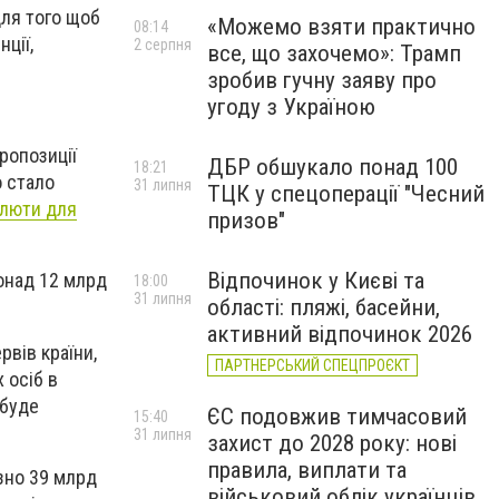
Для того щоб
«Можемо взяти практично
08:14
ції,
2 серпня
все, що захочемо»: Трамп
зробив гучну заяву про
угоду з Україною
ропозиції
ДБР обшукало понад 100
18:21
о стало
31 липня
ТЦК у спецоперації "Чесний
алюти для
призов"
Відпочинок у Києві та
онад 12 млрд
18:00
31 липня
області: пляжі, басейни,
активний відпочинок 2026
вів країни,
ПАРТНЕРСЬКИЙ СПЕЦПРОЄКТ
 осіб в
 буде
ЄС подовжив тимчасовий
15:40
31 липня
захист до 2028 року: нові
правила, виплати та
зно 39 млрд
військовий облік українців