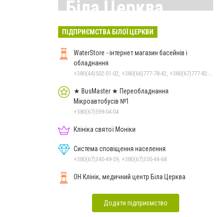
Біла Церква
Всі матеріали тут
ПІДПРИЄМСТВА БІЛОЇ ЦЕРКВИ
WaterStore - інтернет магазин басейнів і
обладнання
+380(44)502-01-02, +380(66)777-78-42, +380(67)777-82-19, +380(67)890-80-80, +380(73)890-80-80, +380(44)502-01-03
★ BusMaster ★ Переобладнання
Мікроавтобусів №1
+380(67)599-04-04
Клініка святої Моніки
Система сповіщення населення
+380(67)340-49-59, +380(67)350-44-68
ОН Клінік, медичний центр Біла Церква
Додати підприємство