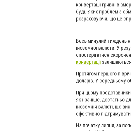
конвертації гривні в ам
будь-яких проблем з обм
розраховуючи, що це спр
Весь минулий тиждень на 
іноземної валюти. У резу
спостерігатися скорочен
конвертації
залишаються 
Протягом першого півріч
доларів. У середньому о
При цьому представники 
як і раніше, достатньо д
іноземній валюті, що ви
ефективно підтримуватис
На початку липня, за по