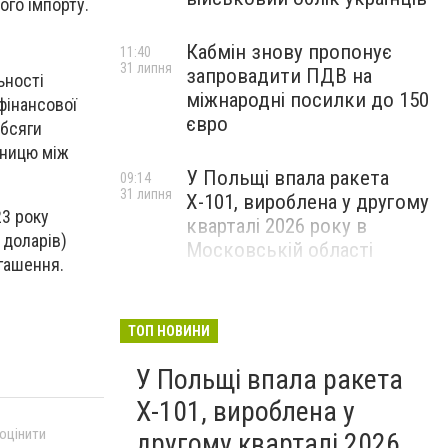
ого імпорту.
Кабмін знову пропонує
11:40
31 липня
запровадити ПДВ на
ьності
міжнародні посилки до 150
фінансової
євро
обсяги
зницю між
У Польщі впала ракета
09:14
31 липня
Х-101, вироблена у другому
23 року
кварталі 2026 року в
 доларів)
Московській області
огашення.
ТОП НОВИНИ
У Польщі впала ракета
Х-101, вироблена у
 оцінити
другому кварталі 2026