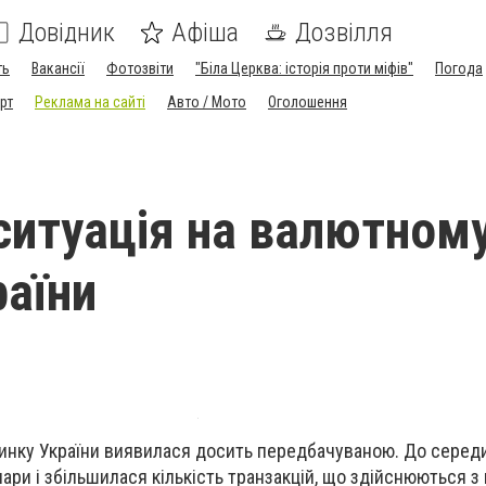
Довідник
Афіша
Дозвілля
ть
Вакансії
Фотозвіти
"Біла Церква: історія проти міфів"
Погода
рт
Реклама на сайті
Авто / Мото
Оголошення
ситуація на валютном
раїни
инку України виявилася досить передбачуваною. До середи
лари і збільшилася кількість транзакцій, що здійснюються 