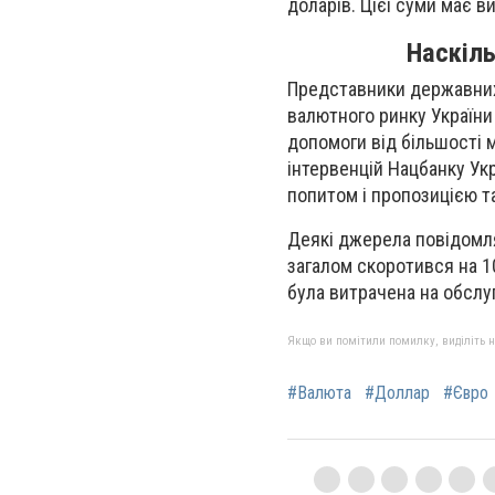
доларів. Цієї суми має 
Наскіль
Представники державних 
валютного ринку України
допомоги від більшості 
інтервенцій Нацбанку Ук
попитом і пропозицією т
Деякі джерела повідомля
загалом скоротився на 10
була витрачена на обслу
Якщо ви помітили помилку, виділіть нео
#Валюта
#Доллар
#Євро