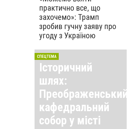
практично все, що
захочемо»: Трамп
зробив гучну заяву про
угоду з Україною
СПЕЦТЕМА
Історичний
шлях:
Преображенський
кафедральний
собор у місті