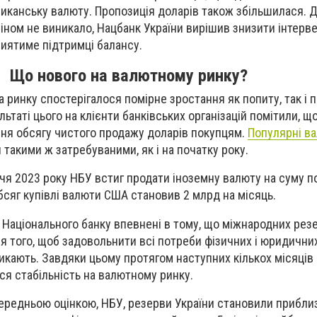
ериканську валюту. Пропозиція доларів також збільшилася. 
іном не виникало, Нацбанк України вирішив знизити інтервен
иятиме підтримці балансу.
Що нового на валютному ринку?
ринку спостерігалося помірне зростання як попиту, так і п
льтаті цього на клієнти банківських організацій помітили, щ
ня обсягу чистого продажу доларів покупцям.
Популярні в
такими ж затребуваними, як і на початку року.
чя 2023 року НБУ встиг продати іноземну валюту на суму п
бсяг купівлі валюти США становив 2 млрд на місяць.
Національного банку впевнені в тому, що міжнародних резер
ля того, щоб задовольнити всі потреби фізичних і юридичних
никають. Завдяки цьому протягом наступних кількох місяців
я стабільність на валютному ринку.
передньою оцінкою, НБУ, резерви України становили прибли