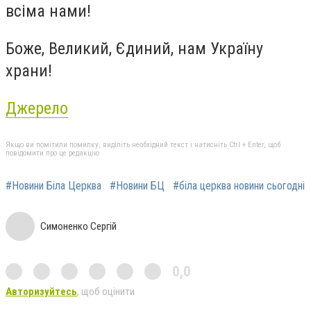
всіма нами!
Боже, Великий, Єдиний, нам Україну
храни!
Джерело
Якщо ви помітили помилку, виділіть необхідний текст і натисніть Ctrl + Enter, щоб
повідомити про це редакцію
#Новини Біла Церква
#Новини БЦ
#біла церква новини сьогодні
Симоненко Сергій
0,0
Авторизуйтесь
, щоб оцінити