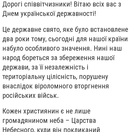
Дорогі співвітчизники! Вітаю всіх вас з
Днем української державності!
Це державне свято, яке було встановлене
два роки тому, сьогодні для нашої країни
набуло особливого значення. Нині наш
народ бореться за збереження нашої
держави, за її незалежність і
територіальну цілісність, порушену
внаслідок віроломного вторгнення
російських військ.
Кожен християнин є не лише
громадянином неба – Царства
Небесного, куди він покликаний