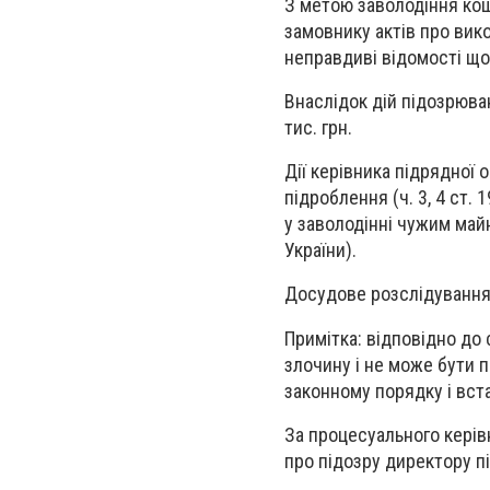
З метою заволодіння кош
замовнику актів про вик
неправдиві відомості щод
Внаслідок дій підозрюва
тис. грн.
Дії керівника підрядної 
підроблення (ч. 3, 4 ст. 
у заволодінні чужим майно
України).
Досудове розслідування 
Примітка: відповідно до 
злочину і не може бути 
законному порядку і вс
За процесуального керів
про підозру директору пі