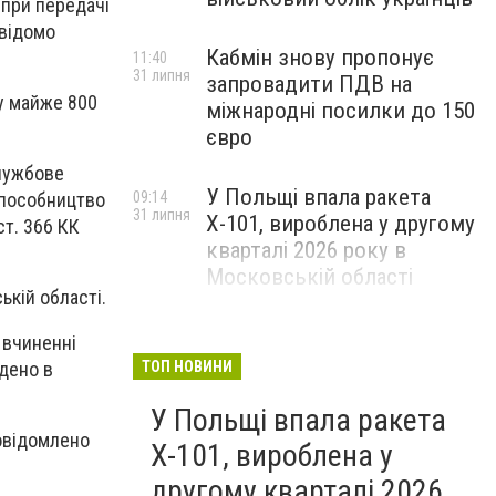
 при передачі
авідомо
Кабмін знову пропонує
11:40
31 липня
запровадити ПДВ на
му майже 800
міжнародні посилки до 150
євро
службове
У Польщі впала ракета
09:14
– пособництво
31 липня
Х-101, вироблена у другому
ст. 366 КК
кварталі 2026 року в
Московській області
кій області.
 вчиненні
едено в
ТОП НОВИНИ
У Польщі впала ракета
повідомлено
Х-101, вироблена у
другому кварталі 2026