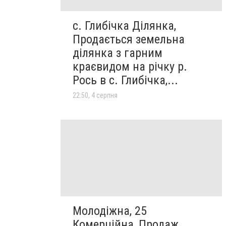
с. Глибічка Ділянка,
Продається земельна
ділянка з гарним
краєвидом на річку р.
Рось в с. Глибічка,...
22:50, 4 серпня
Молодіжна, 25
Комерційна, Продаж