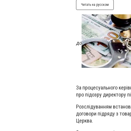
Читать на русском
до
За процесуального керів
про підозру директору пі
Розслідуванням встановл
договори підряду з това
Церква.