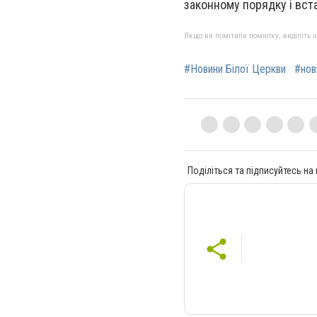
законному порядку і вс
Якщо ви помітили помилку, виділіть нео
#Новини Білої Церкви
#нов
Поділіться та підписуйтесь на