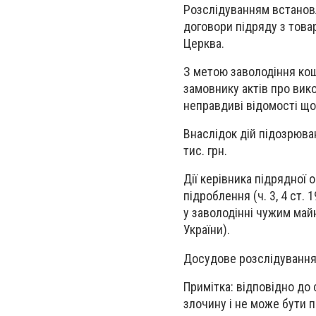
Розслідуванням встановл
договори підряду з това
Церква.
З метою заволодіння кош
замовнику актів про вик
неправдиві відомості щод
Внаслідок дій підозрюва
тис. грн.
Дії керівника підрядної 
підроблення (ч. 3, 4 ст. 
у заволодінні чужим майно
України).
Досудове розслідування 
Примітка: відповідно до 
злочину і не може бути 