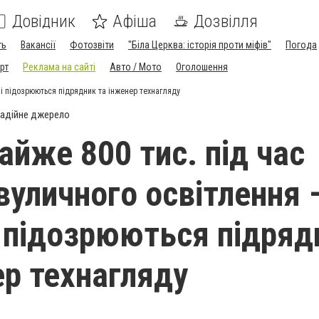
Довідник
Афіша
Дозвілля
ть
Вакансії
Фотозвіти
"Біла Церква: історія проти міфів"
Погода
рт
Реклама на сайті
Авто / Мото
Оголошення
ні підозрюються підрядник та інженер технагляду
адійне джерело
айже 800 тис. під час
вуличного освітлення 
 підозрюються підряд
ер технагляду