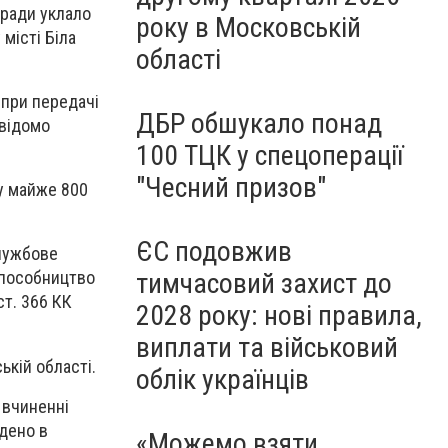
 ради уклало
року в Московській
місті Біла
області
 при передачі
ДБР обшукало понад
авідомо
100 ТЦК у спецоперації
"Чесний призов"
му майже 800
ЄС подовжив
службове
тимчасовий захист до
– пособництво
ст. 366 КК
2028 року: нові правила,
виплати та військовий
кій області.
облік українців
 вчиненні
едено в
«Можемо взяти