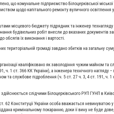
ено, що комунальне підприємство Білоцерківської міської
риством щодо капітального ремонту вуличного освітлення у 
тами місцевого бюджету підрядник та інженер технагляду
онання будівельних робіт внесли до вказаних документів з
о обсягів їх виконання і вартості.
них територіальній громаді завдано збитків на загальну су
організації кваліфіковано як заволодіння чужим майном та 
191, ч. 1 ст. 366 КК України), а інженера технічного нагляду 
м та службове підроблення (ч. 5 ст. 27 ч. 3, 4 ст. 191, ч. 1 
здійснюється слідчими Білоцерківського РУП ГУНП в Київсь
ст. 62 Конституції України особа вважається невинуватою у
піддана кримінальному покаранню, доки її вину не буде дов