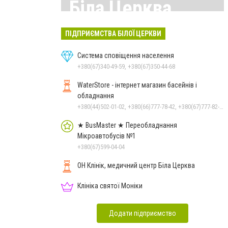
Біла Церква
Всі матеріали тут
ПІДПРИЄМСТВА БІЛОЇ ЦЕРКВИ
Система сповіщення населення
+380(67)340-49-59, +380(67)350-44-68
WaterStore - інтернет магазин басейнів і
обладнання
+380(44)502-01-02, +380(66)777-78-42, +380(67)777-82-19, +380(67)890-80-80, +380(73)890-80-80, +380(44)502-01-03
★ BusMaster ★ Переобладнання
Мікроавтобусів №1
+380(67)599-04-04
ОН Клінік, медичний центр Біла Церква
Клініка святої Моніки
Додати підприємство