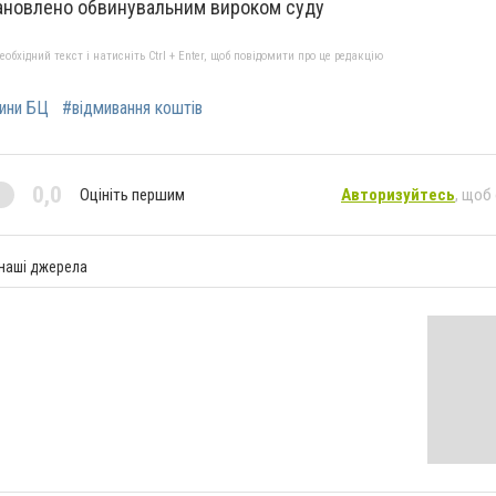
тановлено обвинувальним вироком суду
бхідний текст і натисніть Ctrl + Enter, щоб повідомити про це редакцію
ини БЦ
#відмивання коштів
0,0
Оцініть першим
Авторизуйтесь
, щоб
 наші джерела