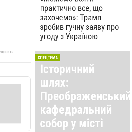
практично все, що
захочемо»: Трамп
зробив гучну заяву про
угоду з Україною
 оцінити
СПЕЦТЕМА
Історичний
шлях:
Преображенський
кафедральний
собор у місті