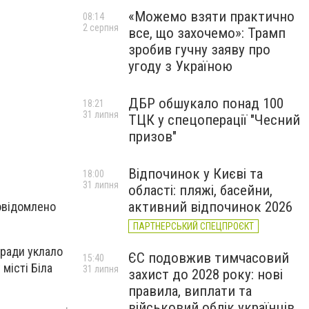
«Можемо взяти практично
08:14
2 серпня
все, що захочемо»: Трамп
зробив гучну заяву про
угоду з Україною
ДБР обшукало понад 100
18:21
31 липня
ТЦК у спецоперації "Чесний
призов"
Відпочинок у Києві та
18:00
31 липня
області: пляжі, басейни,
активний відпочинок 2026
повідомлено
ПАРТНЕРСЬКИЙ СПЕЦПРОЄКТ
 ради уклало
ЄС подовжив тимчасовий
15:40
місті Біла
31 липня
захист до 2028 року: нові
правила, виплати та
військовий облік українців