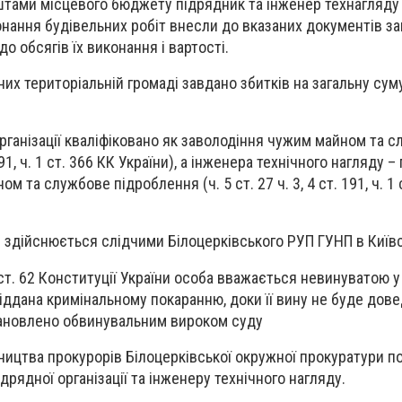
тами місцевого бюджету підрядник та інженер технагляду
онання будівельних робіт внесли до вказаних документів з
о обсягів їх виконання і вартості.
них територіальній громаді завдано збитків на загальну су
організації кваліфіковано як заволодіння чужим майном та 
191, ч. 1 ст. 366 КК України), а інженера технічного нагляду 
м та службове підроблення (ч. 5 ст. 27 ч. 3, 4 ст. 191, ч. 1 
здійснюється слідчими Білоцерківського РУП ГУНП в Київсь
ст. 62 Конституції України особа вважається невинуватою у
піддана кримінальному покаранню, доки її вину не буде дов
тановлено обвинувальним вироком суду
ництва прокурорів Білоцерківської окружної прокуратури 
дрядної організації та інженеру технічного нагляду.