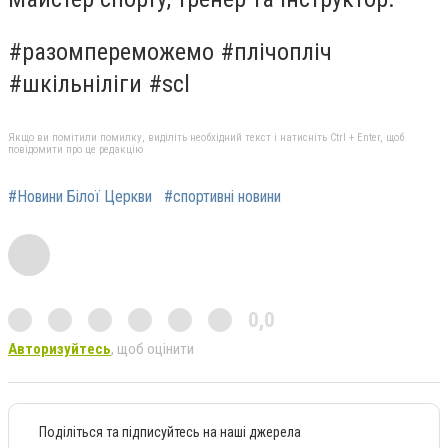
#разомпереможемо #плічопліч
#шкільніліги #scl
Якщо ви помітили помилку, виділіть необхідний текст і натисніть Ctrl + Enter, щоб
повідомити про це редакцію
#Новини Білої Церкви
#спортивні новини
0,0
Авторизуйтесь
, щоб оцінити
Поділіться та підписуйтесь на наші джерела