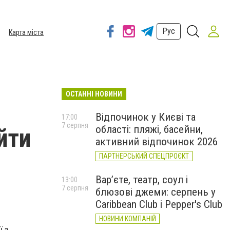
Рус
Карта міста
ОСТАННІ НОВИНИ
Відпочинок у Києві та
17:00
7 серпня
області: пляжі, басейни,
йти
активний відпочинок 2026
ПАРТНЕРСЬКИЙ СПЕЦПРОЄКТ
Вар’єте, театр, соул і
13:00
7 серпня
блюзові джеми: серпень у
Caribbean Club і Pepper's Club
НОВИНИ КОМПАНІЙ
ї з