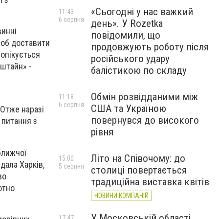
«Сьогодні у нас важкий
11:43
6 серпня
день». У Rozetka
винні
повідомили, що
 щоб доставити
продовжують роботу після
 опікується
російського удару
мштайн» -
балістикою по складу
Обмін розвідданими між
11:18
6 серпня
США та Україною
 Отже наразі
повернувся до високого
 питання з
рівня
ближчої
Літо на Співочому: до
15:00
дала Харків,
5 серпня
столиці повертається
во
традиційна виставка квітів
ютно
НОВИНИ КОМПАНІЙ
У Московській області
17:47