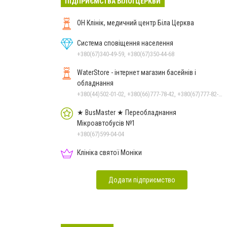
ПІДПРИЄМСТВА БІЛОЇ ЦЕРКВИ
ОН Клінік, медичний центр Біла Церква
Система сповіщення населення
+380(67)340-49-59, +380(67)350-44-68
WaterStore - інтернет магазин басейнів і
обладнання
+380(44)502-01-02, +380(66)777-78-42, +380(67)777-82-19, +380(67)890-80-80, +380(73)890-80-80, +380(44)502-01-03
★ BusMaster ★ Переобладнання
Мікроавтобусів №1
+380(67)599-04-04
Клініка святої Моніки
Додати підприємство