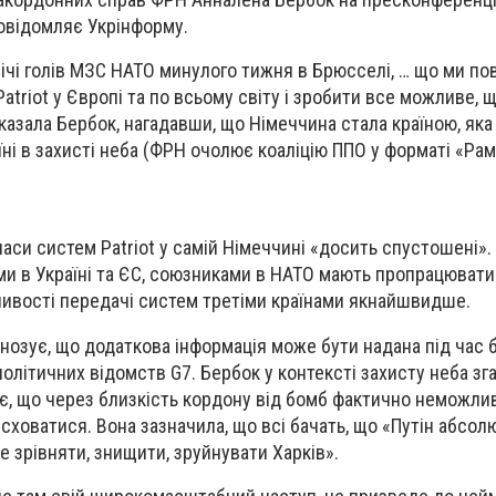
овідомляє Укрінформу.
річі голів МЗС НАТО минулого тижня в Брюсселі, … що ми по
atriot у Європі та по всьому світу і зробити все можливе,
 сказала Бербок, нагадавши, що Німеччина стала країною, яка
ні в захисті неба (ФРН очолює коаліцію ППО у форматі «Ра
паси систем Patriot у самій Німеччині «досить спустошені».
ми в Україні та ЄС, союзниками в НАТО мають пропрацювати
ивості передачі систем третіми країнами якнайшвидше.
озує, що додаткова інформація може бути надана під час 
політичних відомств G7. Бербок у контексті захисту неба зга
нає, що через близкість кордону від бомб фактично неможли
 сховатися. Вона зазначила, що всі бачать, що «Путін абсол
е зрівняти, знищити, зруйнувати Харків».