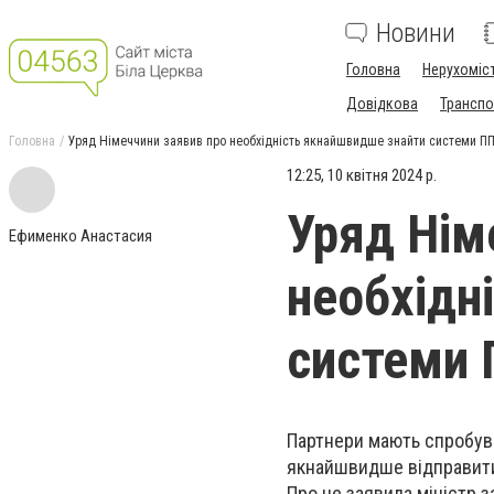
Новини
Головна
Нерухоміс
Довідкова
Транспо
Головна
Уряд Німеччини заявив про необхідність якнайшвидше знайти системи П
12:25, 10 квітня 2024 р.
Уряд Нім
Ефименко Анастасия
необхідн
системи 
Партнери мають спробува
якнайшвидше відправити 
Про це заявила міністр 