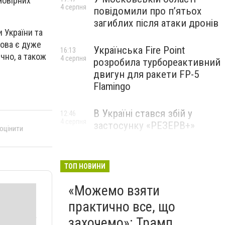
мовірних
4 серпня
повідомили про п’ятьох
загиблих після атаки дронів
 України та
дова є дуже
Українська Fire Point
16:13
чно, а також
4 серпня
розробила турбореактивний
двигун для ракети FP-5
Flamingo
В Україні стався збій у
12:46
4 серпня
застосунку «РЕЗЕРВ+»
 оцінити
ТОП НОВИНИ
«Можемо взяти
практично все, що
захочемо»: Трамп