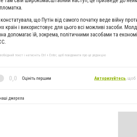
не там свій широкомасштабний наступ, це призведе до ней
ипломатка.
констатувала, що Путін від самого початку веде війну проти
их країн і використовує для цього всі можливі засоби. Мол
на допомагає їй, зокрема, політичними засобами та економі
ЄС.
бхідний текст і натисніть Ctrl + Enter, щоб повідомити про це редакцію
0,0
Оцініть першим
Авторизуйтесь
, щоб
 наші джерела