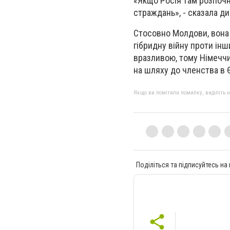
«Якщо Росія там розпоч
страждань», - сказала д
Стосовно Молдови, вона 
гібридну війну проти інш
вразливою, тому Німеччи
на шляху до членства в 
Якщо ви помітили помилку, виділіть нео
Поділіться та підписуйтесь на