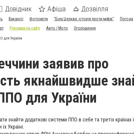
Довідник
Афіша
Дозвілля
ть
Вакансії
Фотозвіти
"Біла Церква: історія проти міфів"
Погода
рт
Реклама на сайті
Авто / Мото
Оголошення
ПО для України
еччини заявив про
ість якнайшвидше зна
ППО для України
ти знайти додаткові системи ППО в себе та третіх країнах і
їх Україні.
закордонних справ ФРН Анналена Бербок на пресконференці