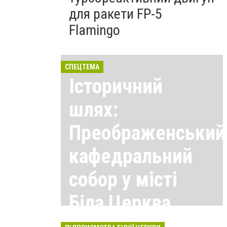
для ракети FP-5
Flamingo
СПЕЦТЕМА
Історичний
шлях:
Преображенський
кафедральний
собор у місті
Біла Церква
Всі матеріали тут