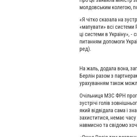
молдовським колегою, п
«Я чітко сказала на зуст
«мапувати» всі системи P
ці системи в Україну», -
питанням допомоги Украї
ред).
На жаль, додала вона, за
Берлін разом з партнера
урахуванням також можл
Очільниця МЗС ФРН прогн
зустрічі голів зовнішньо
який відвідала сама і з
захиститися, немає часу
навмисно та свідомо хоч