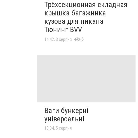
Трёхсекционная складная
крышка багажника
кузова для пикапа
Тюнинг BVV
6
14:42, 3 серпня
Ваги бункерні
універсальні
13:04, 5 серпня