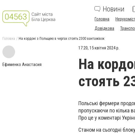
Новини
Головна
Нерухоміс
Довідкова
Транспо
Головна
На кордоні з Польщею в чергах стоять 2300 вантажівок
17:20, 15 квітня 2024 р.
На кордо
Ефименко Анастасия
стоять 2
Польські фермери продов
пропускаючи по кілька в
Про це у коментарі Укр
Станом на сьогодні блок