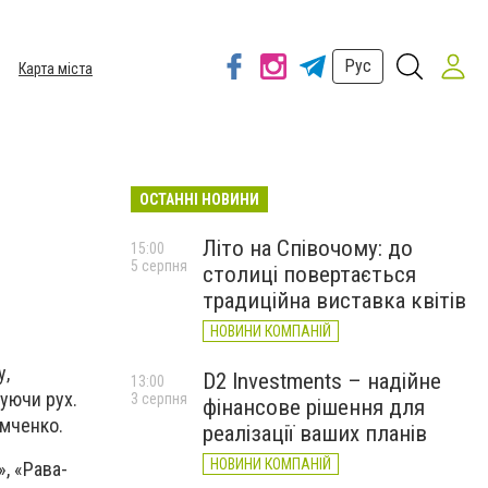
Рус
Карта міста
ОСТАННІ НОВИНИ
Літо на Співочому: до
15:00
5 серпня
столиці повертається
традиційна виставка квітів
НОВИНИ КОМПАНІЙ
у,
D2 Investments – надійне
13:00
уючи рух.
3 серпня
фінансове рішення для
мченко.
реалізації ваших планів
НОВИНИ КОМПАНІЙ
, «Рава-