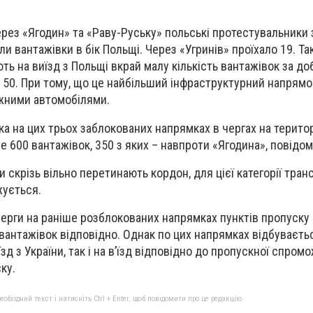
рез «Ягодин» та «Раву-Руську» польські протестувальники 
ли вантажівки в бік Польщі. Через «Угринів» проїхало 19. Т
ь на виїзд з Польщі вкрай малу кількість вантажівок за доб
 50. При тому, що це найбільший інфраструктурний напрямо
жними автомобілями.
а на цих трьох заблокованих напрямках в чергах на територ
е 600 вантажівок, 350 з яких – навпроти «Ягодина», повідо
си скрізь вільно перетинають кордон, для цієї категорії тран
жується.
 черги на раніше розблокованих напрямках пунктів пропуску
 вантажівок відповідно. Однак по цих напрямках відбуваєть
зд з України, так і на в’їзд відповідно до пропускної спром
ку.
бхідний текст і натисніть Ctrl + Enter, щоб повідомити про це редакцію