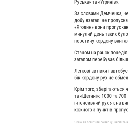
Руська» та «Угринів».
За словами Демченка, че
добу взагалі не пропуска
«Ягодин» вони пропускают
минулий день таких було
перетину кордону ванта
Станом на ранок понеділк
загалом перебуває більш
Легкові автівки і автобу
бік кордону рух не обме
Крім того, зберігаються
та «Шегині»: 1000 та 700
інтенсивний рух як на виї
кожного з пунктів пропус
Якщо ви помітили помилку, виділіть нео