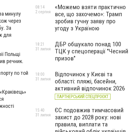
«Можемо взяти практично
08:14
2 серпня
все, що захочемо»: Трамп
за минулу
зробив гучну заяву про
акож через
угоду з Україною
у. За
к для
ДБР обшукало понад 100
18:21
31 липня
ТЦК у спецоперації "Чесний
ії Польщі
призов"
мив речник.
спорту по той
Відпочинок у Києві та
18:00
31 липня
області: пляжі, басейни,
активний відпочинок 2026
 «Краківець»
ПАРТНЕРСЬКИЙ СПЕЦПРОЄКТ
ся
ожності
ЄС подовжив тимчасовий
15:40
31 липня
захист до 2028 року: нові
правила, виплати та
військовий облік українців