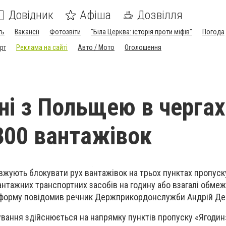
Довідник
Афіша
Дозвілля
ть
Вакансії
Фотозвіти
"Біла Церква: історія проти міфів"
Погода
рт
Реклама на сайті
Авто / Мото
Оголошення
ні з Польщею в чергах
300 вантажівок
жують блокувати рух вантажівок на трьох пунктах пропуск
антажних транспортних засобів на годину або взагалі обмеж
інформу повідомив речник Держприкордонслужби Андрій Де
ування здійснюється на напрямку пунктів пропуску «Ягодин»