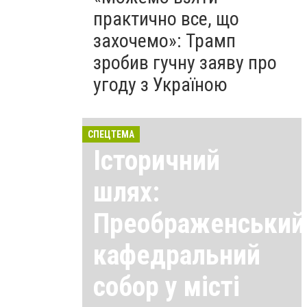
практично все, що
захочемо»: Трамп
зробив гучну заяву про
угоду з Україною
СПЕЦТЕМА
Історичний
шлях:
Преображенський
кафедральний
собор у місті