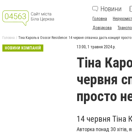
Новини
Головна
Нерухоміс
Довідкова
Транспо
Головна
Тіна Кароль в Osocor Residence: 14 червня співачка дасть концерт просто
13:00, 1 травня 2024 р.
НОВИНИ КОМПАНІЙ
Тіна Каро
червня с
просто не
14 червня Тіна 
Авторка понад 30 хітів, 