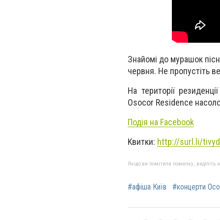
Знайомі до мурашок пісн
червня. Не пропустіть в
На території резиденці
Osocor Residence насол
Подія на Facebook
Kвитки:
http://surl.li/tivyd
Якщо ви помітили помилку, виділіть нео
#афіша Київ
#концерти Ос