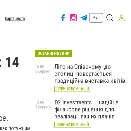
Рус
Карта міста
ОСТАННІ НОВИНИ
: 14
Літо на Співочому: до
15:00
5 серпня
столиці повертається
традиційна виставка квітів
НОВИНИ КОМПАНІЙ
D2 Investments – надійне
13:00
3 серпня
фінансове рішення для
реалізації ваших планів
ce.
НОВИНИ КОМПАНІЙ
ражає потужним