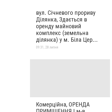
вул. Січневого прориву
Ділянка, Здається в
оренду майновий
комплекс (земельна
ділянка) у м. Біла Цер...
09:31, 28 липня
Комерційна, ОРЕНДА
ПРИМІЩЕННЯ | м-в