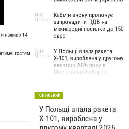
Кабмін знову пропонує
11:40
31 липня
запровадити ПДВ на
міжнародні посилки до 150
ти наживо 14
євро
У Польщі впала ракета
09:14
жатиме гостям
31 липня
Х-101, вироблена у другому
кварталі 2026 року в
Московській області
ТОП НОВИНИ
У Польщі впала ракета
Х-101, вироблена у
другому кварталі 2026