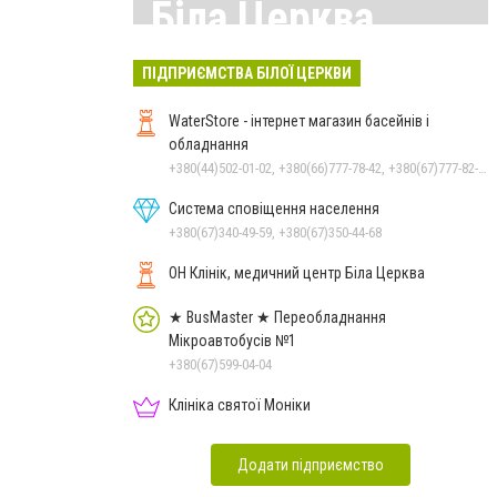
Біла Церква
Всі матеріали тут
ПІДПРИЄМСТВА БІЛОЇ ЦЕРКВИ
WaterStore - інтернет магазин басейнів і
обладнання
+380(44)502-01-02, +380(66)777-78-42, +380(67)777-82-19, +380(67)890-80-80, +380(73)890-80-80, +380(44)502-01-03
Система сповіщення населення
+380(67)340-49-59, +380(67)350-44-68
ОН Клінік, медичний центр Біла Церква
★ BusMaster ★ Переобладнання
Мікроавтобусів №1
+380(67)599-04-04
Клініка святої Моніки
Додати підприємство