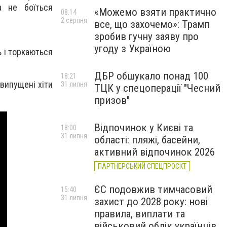
а не боїться
«Можемо взяти практично
08:14
2 серпня
все, що захочемо»: Трамп
зробив гучну заяву про
угоду з Україною
ь і торкаються
ДБР обшукало понад 100
18:21
випущені хіти
31 липня
ТЦК у спецоперації "Чесний
призов"
Відпочинок у Києві та
18:00
31 липня
області: пляжі, басейни,
активний відпочинок 2026
ПАРТНЕРСЬКИЙ СПЕЦПРОЄКТ
ЄС подовжив тимчасовий
15:40
31 липня
захист до 2028 року: нові
правила, виплати та
військовий облік українців