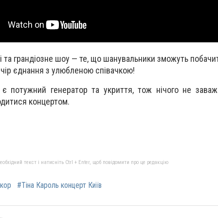
і та грандіозне шоу — те, що шанувальники зможуть побачи
ечір єднання з улюбленою співачкою!
ї є потужний генератор та укриття, тож нічого не зава
одитися концертом.
бхідний текст і натисніть Ctrl + Enter, щоб повідомити про це редакцію
окор
#Тіна Кароль концерт Київ