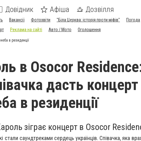
Довідник
Афіша
Дозвілля
ть
Вакансії
Фотозвіти
"Біла Церква: історія проти міфів"
Погода
рт
Реклама на сайті
Авто / Мото
Оголошення
 неба в резиденції
ль в Osocor Residence
півачка дасть концерт
ба в резиденції
Кароль зіграє концерт в Osocor Residen
які стали саундтреками сердець українців. Співачка, яка в