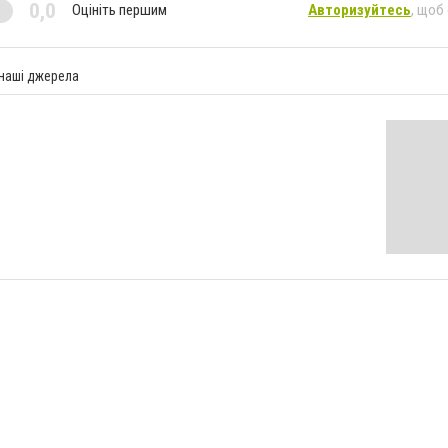
0,0
Оцініть першим
Авторизуйтесь
, щоб
 наші джерела