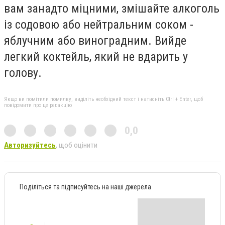
вам занадто міцними, змішайте алкоголь
із содовою або нейтральним соком -
яблучним або виноградним. Вийде
легкий коктейль, який не вдарить у
голову.
Якщо ви помітили помилку, виділіть необхідний текст і натисніть Ctrl + Enter, щоб
повідомити про це редакцію
0,0
Авторизуйтесь
, щоб оцінити
Поділіться та підписуйтесь на наші джерела