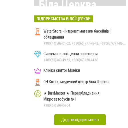
Біла Церква
Всі матеріали тут
ПІДПРИЄМСТВА БІЛОЇ ЦЕРКВИ
WaterStore - інтернет магазин басейнів і
обладнання
+380(44)502-01-02, +380(66)777-78-42, +380(67)777-82-19, +380(67)890-80-80, +380(73)890-80-80, +380(44)502-01-03
Система сповіщення населення
+380(67)340-49-59, +380(67)350-44-68
Клініка святої Моніки
ОН Клінік, медичний центр Біла Церква
★ BusMaster ★ Переобладнання
Мікроавтобусів №1
+380(67)599-04-04
Додати підприємство