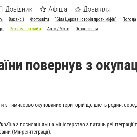
Довідник
Афіша
Дозвілля
ть
Вакансії
Фотозвіти
"Біла Церква: історія проти міфів"
Погода
рт
Реклама на сайті
Авто / Мото
Оголошення
аїни повернув з окупац
ти з тимчасово окупованих територій ще шість родин, серед
країна з посиланням на міністерство з питань реінтеграції
аїни (Мінреінтеграції).