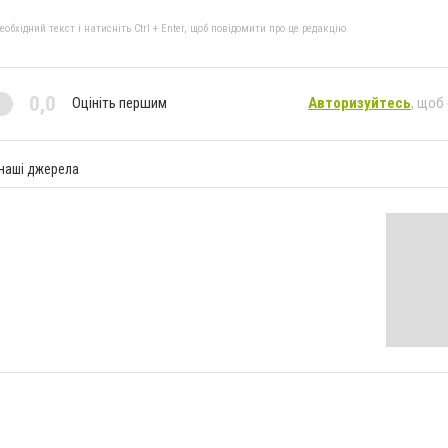
бхідний текст і натисніть Ctrl + Enter, щоб повідомити про це редакцію
0,0
Оцініть першим
Авторизуйтесь
, щоб
 наші джерела