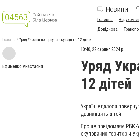
Новини
Головна
Нерухоміс
Довідкова
Транспо
Головна
Уряд України повернув з окупації ще 12 дітей
10:40, 22 серпня 2024 р.
Уряд Укр
Ефименко Анастасия
12 дітей
Україні вдалося поверну
дванадцять дітей.
Про це повідомляє РБК-У
окупованих територій Укр