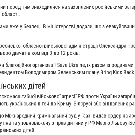
ини перед тим знаходилися на захоплених російськими заг
 області.
нами вже у безпеці. В міністерстві додали, що з евакуйова
рсонської обласної військової адміністрації Олександра Пр
веро дівчат віком від 3 до 12 років.
 благодійної організації Save Ukraine, їх разом із родинам
резидентом Володимиром Зеленським плану Bring Kids Back 
їнських дітей
рокомасштабної військової агресії РФ проти України загарб
ють українських дітей до Криму, Білорусі або віддалених рай
о Міжнародний кримінальний суд у Гаазі видав ордер на а
тіна та уповноважену з прав дитини у РФ Марію Львову-Б
раїнських дітей.