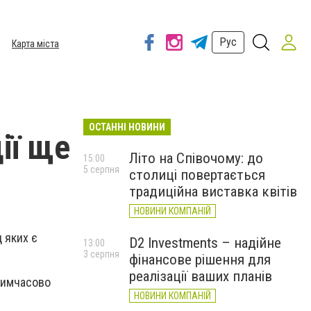
Рус
Карта міста
ОСТАННІ НОВИНИ
ії ще
Літо на Співочому: до
15:00
5 серпня
столиці повертається
традиційна виставка квітів
НОВИНИ КОМПАНІЙ
 яких є
D2 Investments – надійне
13:00
3 серпня
фінансове рішення для
реалізації ваших планів
 тимчасово
НОВИНИ КОМПАНІЙ