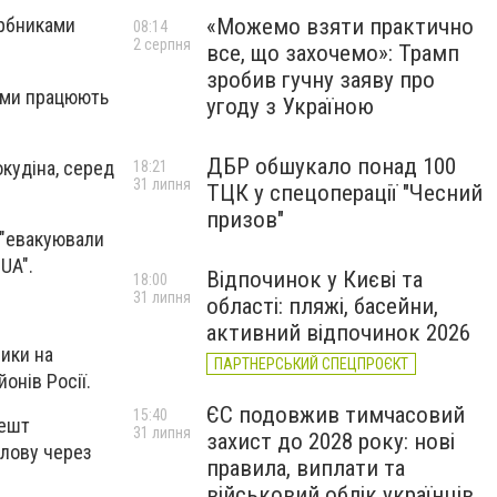
«Можемо взяти практично
арбниками
08:14
2 серпня
все, що захочемо»: Трамп
зробив гучну заяву про
ними працюють
угоду з Україною
ДБР обшукало понад 100
окудіна, серед
18:21
31 липня
ТЦК у спецоперації "Чесний
призов"
и "евакуювали
UA".
Відпочинок у Києві та
18:00
31 липня
області: пляжі, басейни,
активний відпочинок 2026
ники на
ПАРТНЕРСЬКИЙ СПЕЦПРОЄКТ
онів Росії.
ЄС подовжив тимчасовий
15:40
решт
31 липня
захист до 2028 року: нові
єлову через
правила, виплати та
військовий облік українців