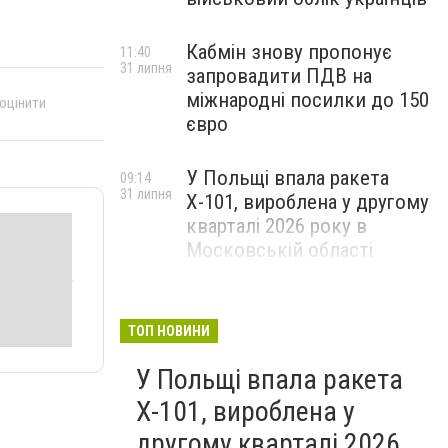
Кабмін знову пропонує
11:40
31 липня
запровадити ПДВ на
міжнародні посилки до 150
 оцінити
євро
У Польщі впала ракета
09:14
31 липня
Х-101, вироблена у другому
кварталі 2026 року в
Московській області
ТОП НОВИНИ
У Польщі впала ракета
Х-101, вироблена у
другому кварталі 2026