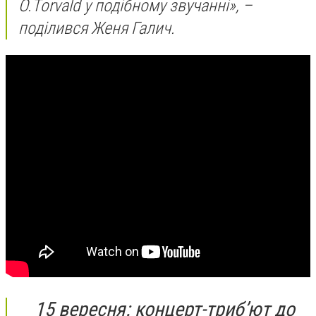
O.Torvald у подібному звучанні», –
поділився Женя Галич.
15 вересня: концерт-триб’ют до