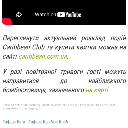
Переглянути актуальний розклад подій
Caribbean Club та купити квитки можна на
сайті
caribbean.com.ua
.
У разі повітряної тривоги гості можуть
направитися до найближчого
бомбосховища, зазначеного
на карті
.
Якщо ви помітили помилку, виділіть необхідний текст і натисніть Ctrl + Enter, щоб
повідомити про це редакцію
#афіша Київ
#афіша Карібіан Клаб