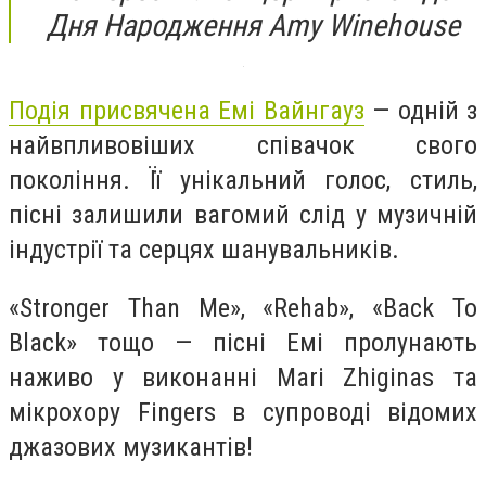
Дня Народження Amy Winehouse
Подія присвячена Емі Вайнгауз
— одній з
найвпливовіших співачок свого
покоління. Її унікальний голос, стиль,
пісні залишили вагомий слід у музичній
індустрії та серцях шанувальників.
«Stronger Than Me», «Rehab», «Back To
Black» тощо — пісні Емі пролунають
наживо у виконанні Mari Zhiginas та
мікрохору Fingers в супроводі відомих
джазових музикантів!