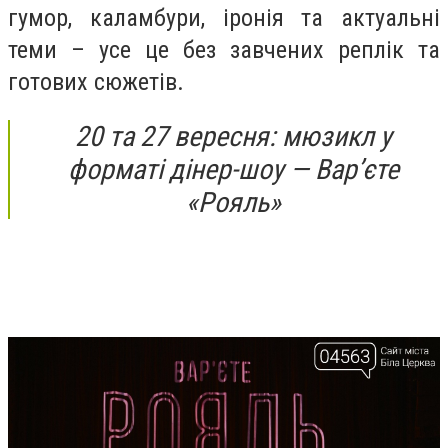
гумор, каламбури, іронія та актуальні
теми – усе це без завчених реплік та
готових сюжетів.
20 та 27 вересня: мюзикл у
форматі дінер-шоу — Вар’єте
«Рояль»