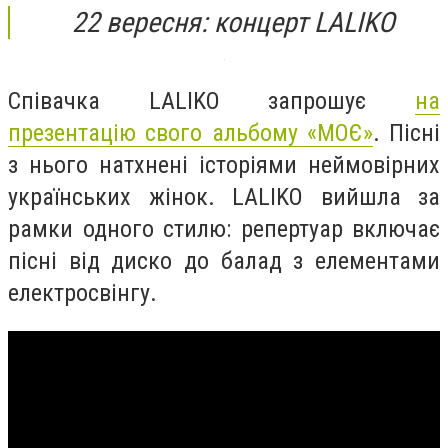
22 вересня: концерт LALIKO
Співачка LALIKO запрошує
на
презентацію свого альбому «МОЄ»
. Пісні
з нього натхнені історіями неймовірних
українських жінок. LALIKO вийшла за
рамки одного стилю: репертуар включає
пісні від диско до балад з елементами
електросвінгу.