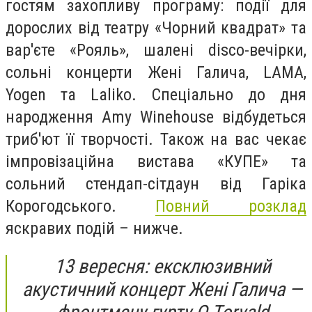
гостям захопливу програму: події для
дорослих від театру «Чорний квадрат» та
вар'єте «Рояль», шалені disco-вечірки,
сольні концерти Жені Галича, LAMA,
Yogen та Laliko. Спеціально до дня
народження Amy Winehouse відбудеться
триб'ют її творчості. Також на вас чекає
імпровізаційна вистава «КУПЕ» та
сольний стендап-сітдаун від Гаріка
Корогодського.
Повний розклад
яскравих подій – нижче.
13 вересня: ексклюзивний
акустичний концерт Жені Галича —