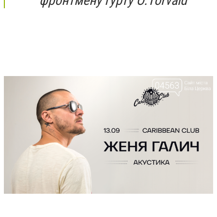
фронтмену гурту O.Torvald