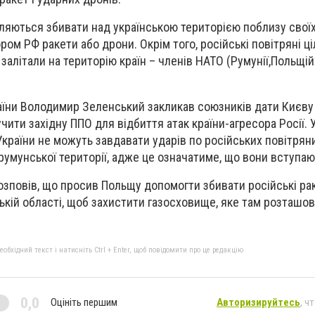
ляються збивати над українською територією поблизу свої
ом РФ ракети або дрони. Окрім того, російські повітряні ціл
залітали на територію країн – членів НАТО (Румунії,Польщій
їни Володимир Зеленський закликав союзників дати Києву
чити західну ППО для відбиття атак країни-агресора Росії. 
раїни не можуть завдавати ударів по російських повітряних
румунської території, адже це означатиме, що вони вступают
зповів, що просив Польщу допомогти збивати російські рак
ській області, щоб захистити газосховище, яке там розташо
бхідний текст і натисніть Ctrl + Enter, щоб повідомити про це редакцію
0,0
Оцініть першим
Авторизируйтесь
, ч