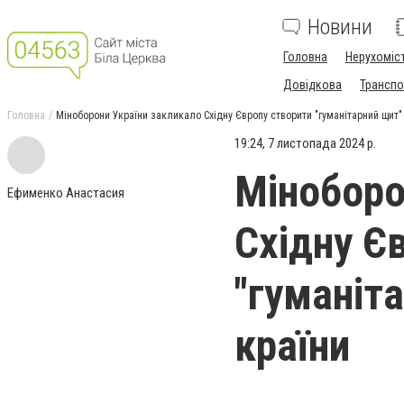
Новини
Головна
Нерухоміс
Довідкова
Транспо
Головна
Міноборони України закликало Східну Європу створити "гуманітарний щит"
19:24, 7 листопада 2024 р.
Міноборо
Ефименко Анастасия
Східну Є
"гуманіт
країни