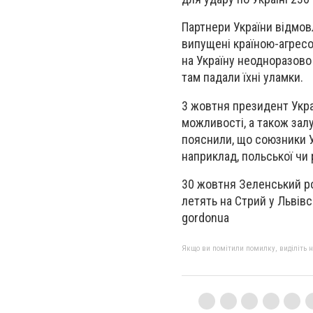
Партнери України відмов
випущені країною-агресор
на Україну неодноразово 
там падали їхні уламки.
3 жовтня п
резидент Укра
можливості, а також залу
пояснили, що союзники Ук
наприклад, польської чи 
30 жовтня Зеленський ро
летять на Стрий у Львів
gordonua
Якщо ви помітили помилку, виділіть нео