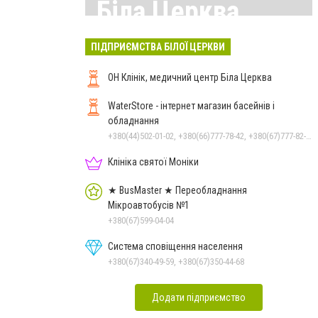
Біла Церква
Всі матеріали тут
ПІДПРИЄМСТВА БІЛОЇ ЦЕРКВИ
ОН Клінік, медичний центр Біла Церква
WaterStore - інтернет магазин басейнів і
обладнання
+380(44)502-01-02, +380(66)777-78-42, +380(67)777-82-19, +380(67)890-80-80, +380(73)890-80-80, +380(44)502-01-03
Клініка святої Моніки
★ BusMaster ★ Переобладнання
Мікроавтобусів №1
+380(67)599-04-04
Система сповіщення населення
+380(67)340-49-59, +380(67)350-44-68
Додати підприємство