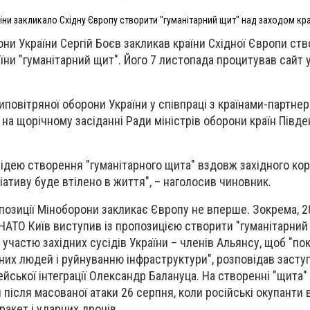
ни закликало Східну Європу створити "гуманітарний щит" над заходом кр
они України Сергій Боєв закликав країни Східної Європи ст
їни "гуманітарний щит". Його 7 листопада процитував сайт 
повітряної оборони України у співпраці з країнами-партне
на щорічному засіданні Ради міністрів оборони країн Півде
ідею створення "гуманітарного щита" вздовж західного кор
іативу буде втілено в життя", – наголосив чиновник.
позиції Міноборони закликає Європу не вперше. Зокрема, 2
 НАТО Київ виступив із пропозицією створити "гуманітарний
участю західних сусідів України – членів Альянсу, щоб "по
их людей і руйнуванню інфраструктури", розповідав заступ
йської інтеграції Олександр Балануца. На створенні "щита" 
після масованої атаки 26 серпня, коли російські окупанти
ракет і ударних дронів.