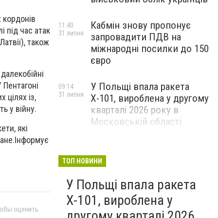
х кордонів
Кабмін знову пропонує
11:40
і під час атак
31 липня
запровадити ПДВ на
Латвії), також
міжнародні посилки до 150
євро
 далекобійні
У Пентагоні
У Польщі впала ракета
09:14
31 липня
 цілях із,
Х-101, вироблена у другому
ь у війну.
кварталі 2026 року в
Московській області
ети, які
ване.Інформує
ТОП НОВИНИ
У Польщі впала ракета
Х-101, вироблена у
тобы оценить
другому кварталі 2026