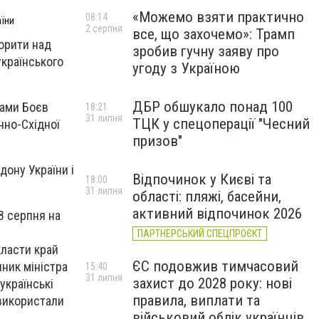
«Можемо взяти практично
08:14
аїни
2 серпня
все, що захочемо»: Трамп
ворити над
зробив гучну заяву про
українського
угоду з Україною
ДБР обшукало понад 100
рами Боєв
18:21
31 липня
ТЦК у спецоперації "Чесний
нно-Східної
призов"
дону України і
Відпочинок у Києві та
18:00
31 липня
області: пляжі, басейни,
активний відпочинок 2026
8 серпня на
ПАРТНЕРСЬКИЙ СПЕЦПРОЄКТ
класти край
ЄС подовжив тимчасовий
ник міністра
15:40
31 липня
захист до 2028 року: нові
українські
правила, виплати та
 використали
військовий облік українців