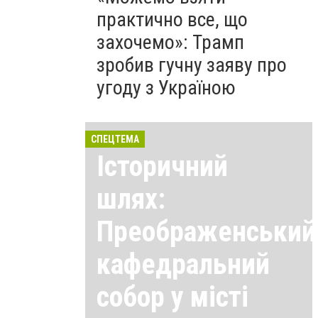
практично все, що
захочемо»: Трамп
зробив гучну заяву про
угоду з Україною
СПЕЦТЕМА
Історичний
шлях:
Преображенський
кафедральний
собор у місті