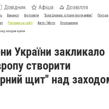
Довідник
Афіша
Дозвілля
ть
Вакансії
Фотозвіти
"Біла Церква: історія проти міфів"
Погода
рт
Реклама на сайті
Авто / Мото
Оголошення
 над заходом країни
ни України закликало
вропу створити
арний щит" над заходо