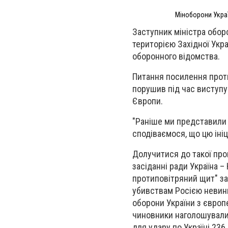
Міноборони Украї
Заступник міністра обор
територією Західної Укра
оборонного відомства.
Питання посилення проти
порушив під час виступу 
Європи.
"Раніше ми представили 
сподіваємося, що цю ініц
Долучитися до такої про
засіданні ради Україна –
протиповітряний щит" за 
убивствам Росією невинн
оборони України з європе
чиновники наголошували 
для удару по Україні 236 