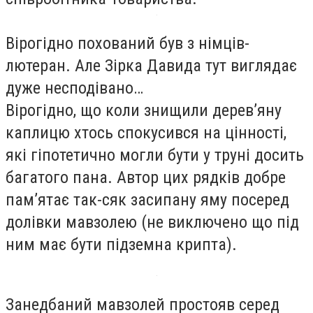
Вірогідно похований був з німців-
лютеран. Але Зірка Давида тут виглядає
дуже несподівано…
Вірогідно, що коли знищили дерев’яну
каплицю хтось спокусився на цінності,
які гіпотетично могли бути у труні досить
багатого пана. Автор цих рядків добре
пам’ятає так-сяк засипану яму посеред
долівки мавзолею (не виключено що під
ним має бути підземна крипта).
Занедбаний мавзолей простояв серед