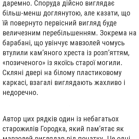
даремно. Споруда дійсно виглядає
більш-менш доглянутою, але казати, що
їй повернуто первісний вигляд буде
величезним перебільшенням. Зокрема на
барабані, що увінчує мавзолей чомусь
втулили кам’яного хреста із розп’яттям,
«позиченого» із якоїсь старої могили.
Скляні двері на білому пластиковому
каркасі, взагалі виглядають жахливо і
недоречно.
Автор цих рядків один із небагатьох
старожилів Городка, який пам’ятає як
мавзолей виглядав від початку. Це одні