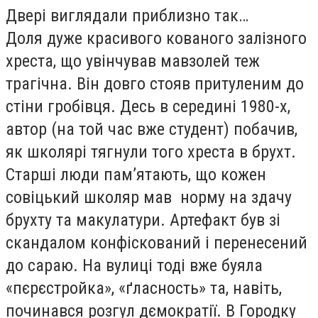
Двері виглядали приблизно так…
Доля дуже красивого кованого залізного
хреста, що увінчував мавзолей теж
трагічна. Він довго стояв притуленим до
стіни гробівця. Десь в середині 1980-х,
автор (на той час вже студент) побачив,
як школярі тягнули того хреста в брухт.
Старші люди пам’ятають, що кожен
совіцький школяр мав норму на здачу
брухту та макулатури. Артефакт був зі
скандалом конфіскований і перенесений
до сараю. На вулиці тоді вже буяла
«пєрєстройка», «ґласность» та, навіть,
починався розгул дємократії. В Городку