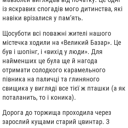
із яскравих спогадів мого дитинства, які
навіки врізалися у пам’ять.
Щосуботи всі поважні жителі нашого
містечка ходили на «Великий Базар». Це
був і шопінг, і «вихід у люди». Для
найменших це була ще й нагода
отримати солодкого карамельного
півника на паличці та глиняного
свищика у вигляді все тієї ж пташки (а як
поталанить, то і коника).
Дорога до торжища проходила через
зарослий кущами старий цвинтар. З