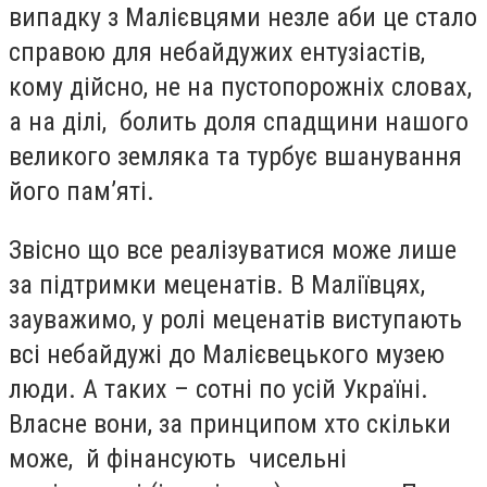
випадку з Малієвцями незле аби це стало
справою для небайдужих ентузіастів,
кому дійсно, не на пустопорожніх словах,
а на ділі, болить доля спадщини нашого
великого земляка та турбує вшанування
його пам’яті.
Звісно що все реалізуватися може лише
за підтримки меценатів. В Маліївцях,
зауважимо, у ролі меценатів виступають
всі небайдужі до Малієвецького музею
люди. А таких – сотні по усій Україні.
Власне вони, за принципом хто скільки
може, й фінансують чисельні