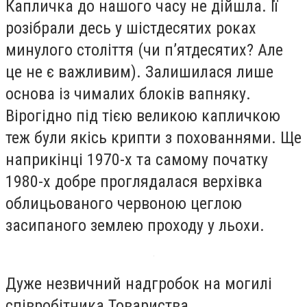
Капличка до нашого часу не дійшла. Її
розібрали десь у шістдесятих роках
минулого століття (чи п’ятдесятих? Але
це не є важливим). Залишилася лише
основа із чималих блоків вапняку.
Вірогідно під тією великою капличкою
теж були якісь крипти з похованнями. Ще
наприкінці 1970-х та самому початку
1980-х добре проглядалася верхівка
облицьованого червоною цеглою
засипаного землею проходу у льохи.
Дуже незвичний надгробок на могилі
співробітника Товариства.