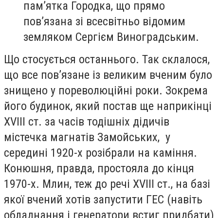
пам’ятка Городка, що прямо
пов’язана зі всесвітньо відомим
земляком Сергієм Виноградським.
Що стосується останнього. Так склалося,
що все пов’язане із великим вченим було
знищено у пореволюційні роки. Зокрема
його будинок, який постав ще наприкінці
XVIII ст. за часів тодішніх дідичів
містечка магнатів Замойських, у
середині 1920-х розібрали на каміння.
Конюшня, правда, простояла до кінця
1970-х. Млин, теж до речі XVIII ст., на базі
якої вчений хотів запустити ГЕС (навіть
обладнання і генератори встиг придбати)