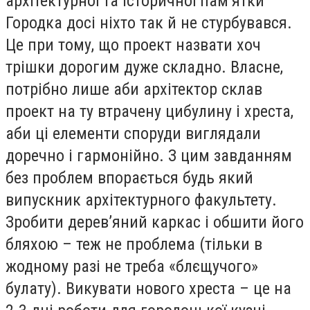
архітектурної та історичної пам’ятки
Городка досі ніхто так й не стурбувався.
Це при тому, що проект назвати хоч
трішки дорогим дуже складно. Власне,
потрібно лише аби архітектор склав
проект на ту втрачену цибулину і хреста,
аби ці елементи споруди виглядали
доречно і гармонійно. З цим завданням
без проблем впорається будь який
випускник архітектурного факультету.
Зробити дерев’яний каркас і обшити його
бляхою – теж не проблема (тільки в
жодному разі не треба «блєщучого»
булату). Викувати нового хреста – це на