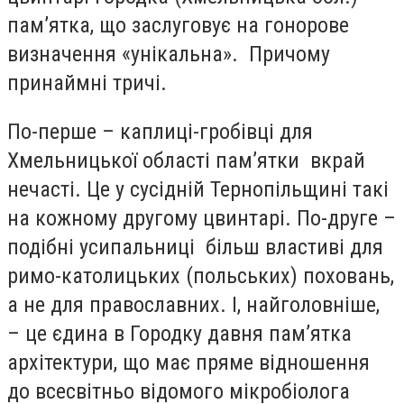
пам’ятка, що заслуговує на гонорове
визначення «унікальна». Причому
принаймні тричі.
По-перше – каплиці-гробівці для
Хмельницької області пам’ятки вкрай
нечасті. Це у сусідній Тернопільщині такі
на кожному другому цвинтарі. По-друге –
подібні усипальниці більш властиві для
римо-католицьких (польських) поховань,
а не для православних. І, найголовніше,
– це єдина в Городку давня пам’ятка
архітектури, що має пряме відношення
до всесвітньо відомого мікробіолога