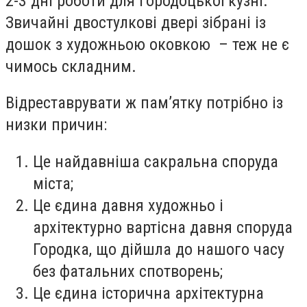
2-3 дні роботи для городоцької кузні.
Звичайні двостулкові двері зібрані із
дошок з художньою оковкою – теж не є
чимось складним.
Відреставрувати ж пам’ятку потрібно із
низки причин:
Це найдавніша сакральна споруда
міста;
Це єдина давня художньо і
архітектурно вартісна давня споруда
Городка, що дійшла до нашого часу
без фатальних спотворень;
Це єдина історична архітектурна