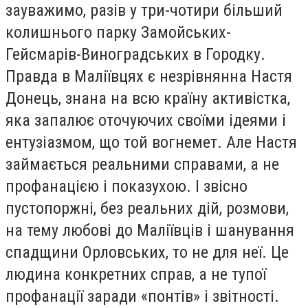
зауважимо, разів у три-чотири більший
колишнього парку Замойських-
Гейсмарів-Виноградських в Городку.
Правда в Маліївцях є незрівнянна Настя
Донець, знана на всю країну активістка,
яка запалює оточуючих своїми ідеями і
ентузіазмом, що той вогнемет. Але Настя
займається реальними справами, а не
профанацією і показухою. І звісно
пустопоржні, без реальних дій, розмови,
на тему любові до Маліївців і шанування
спадщини Орловських, то не для неї. Це
людина конкретних справ, а не тупої
профанації заради «понтів» і звітності.