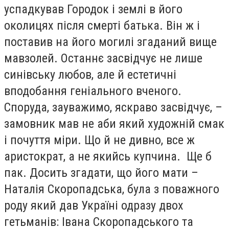
успадкував Городок і землі в його
околицях після смерті батька. Він ж і
поставив на його могилі згаданий вище
мавзолей. Останнє засвідчує не лише
синівську любов, але й естетичні
вподобання геніального вченого.
Споруда, зауважимо, яскраво засвідчує, –
замовник мав не аби який художній смак
і почуття міри. Що й не дивно, все ж
аристократ, а не якийсь купчина. Ще б
пак. Досить згадати, що його мати –
Наталія Скоропадська, була з поважного
роду який дав Україні одразу двох
гетьманів: Івана Скоропадського та