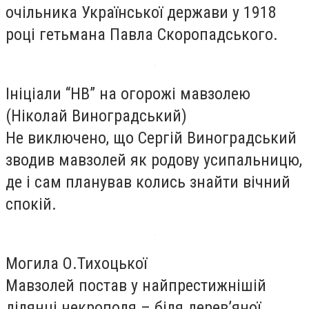
очільника Української держави у 1918
році гетьмана Павла Скоропадського.
Ініціали “НВ” на огорожі мавзолею
(Ніколай Виноградський)
Не виключено, що Сергій Виноградський
зводив мавзолей як родову усипальницю,
де і сам планував колись знайти вічний
спокій.
Могила О.Тихоцької
Мавзолей постав у найпрестижнішій
ділянці некрополя – біля дерев’яної