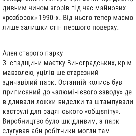
дивним чином згорів під час майнових
«розборок» 1990-х. Від нього тепер маємо
лише залишки стін першого поверху.
Алея старого парку
Зі спадщини маєтку Виноградських, крім
мавзолею, уцілів ще старезний
здичавілий парк. Останній колись був
приписаний до «алюмінієвого заводу» де
відливали ложки-виделки та штампували
каструлі для радянського «общєпіту».
Виробництво було шкідливим, а парк
слугував аби робітники могли там