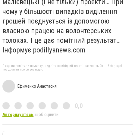
малієвецькі (і не тільки) проекти… При
чому у більшості випадків виділення
грошей поєднується із допомогою
власною працею на волонтерських
толоках. І це дає помітний результат…
Інформує podillyanews.com
Якщо ви помітили помилку, виділіть необхідний текст і натисніть Ctrl + Enter, щоб
повідомити про це редакцію
Ефименко Анастасия
0,0
Авторизуйтесь
, щоб оцінити