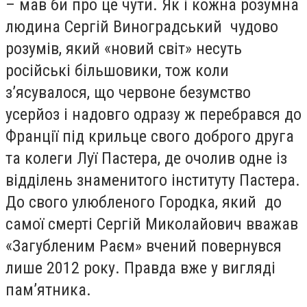
– мав би про це чути. Як і кожна розумна
людина Сергій Виноградський чудово
розумів, який «новий світ» несуть
російські більшовики, тож коли
з’ясувалося, що червоне безумство
усерйоз і надовго одразу ж перебрався до
Франції під крильце свого доброго друга
та колеги Луї Пастера, де очолив одне із
відділень знаменитого інституту Пастера.
До свого улюбленого Городка, який до
самої смерті Сергій Миколайович вважав
«Загубленим Раєм» вчений повернувся
лише 2012 року. Правда вже у вигляді
пам’ятника.