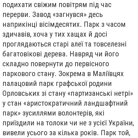
подихати свіжим повітрям під час
перерви. Завод «загнувся» десь
наприкінці вісімдесятих. Парк з часом
здичавів, хоча у тих хащах й досі
проглядаються старі алеї та товселезні
багатовікові дерева. Навряд чи його
складно повернути до первісного
паркового стану. Зокрема в Маліївцях
палацовий парк графської родини
Орловських зі стану «партизанські нетрі»
у стан «аристократичний ландшафтний
парк» зусиллями волонтерів, які
приїздили на толоки чи не з усієї України,
вивели усього за кілька років. Парк той,