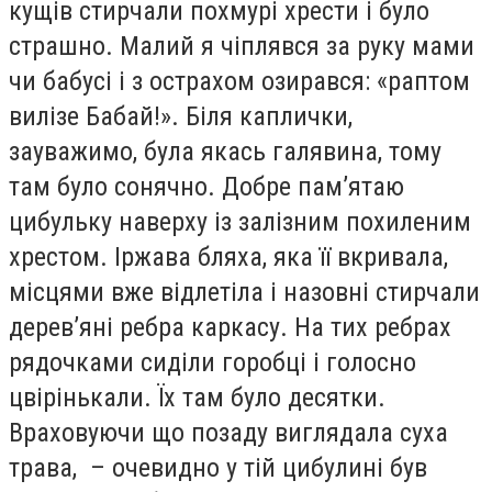
кущів стирчали похмурі хрести і було
страшно. Малий я чіплявся за руку мами
чи бабусі і з острахом озирався: «раптом
вилізе Бабай!». Біля каплички,
зауважимо, була якась галявина, тому
там було сонячно. Добре пам’ятаю
цибульку наверху із залізним похиленим
хрестом. Іржава бляха, яка її вкривала,
місцями вже відлетіла і назовні стирчали
дерев’яні ребра каркасу. На тих ребрах
рядочками сиділи горобці і голосно
цвірінькали. Їх там було десятки.
Враховуючи що позаду виглядала суха
трава, – очевидно у тій цибулині був