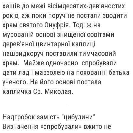
хащів до межі вісімдесятих-дев’яностих
років, аж поки поруч не постали зводити
храм святого Онуфрія. Тоді ж на
мурованій основі знищеної совітами
дерев’яної цвинтарної каплиці
нашвидкоруч поставили тимчасовий
храм. Майже одночасно спробували
дати лад і мавзолею на похованні батька
ученого. На його основі постала
капличка Св. Миколая.
Надгробок замість “цибулини”
Визначення «спробували» вжито не