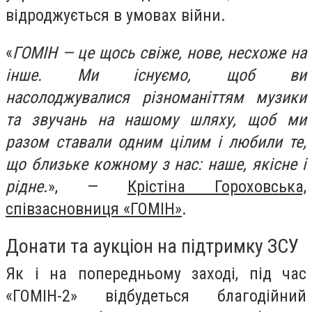
відроджується в умовах війни.
«
ГОМІН — це щось свіже, нове, несхоже на
інше. Ми існуємо, щоб ви
насолоджувалися різноманіттям музики
та звучань на нашому шляху, щоб ми
разом ставали одним цілим і любили те,
що близьке кожному з нас: наше, якісне і
рідне
.», —
Крістіна Гороховська,
співзасновниця «ГОМІН»
.
Донати та аукціон на підтримку ЗСУ
Як і на попередньому заході, під час
«ГОМІН-2» відбудеться благодійний