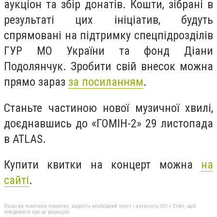
аукціон та збір донатів. Кошти, зібрані в
результаті цих ініціатив, будуть
спрямовані на підтримку спецпідрозділів
ГУР МО України та фонд Діани
Подолянчук. Зробити свій внесок можна
прямо зараз
за посиланням
.
Станьте частиною нової музичної хвилі,
доєднавшись до «ГОМІН-2» 29 листопада
в ATLAS.
Купити квитки на концерт можна
на
сайті
.
Якщо ви помітили помилку, виділіть необхідний текст і натисніть Ctrl + Enter, щоб
повідомити про це редакцію