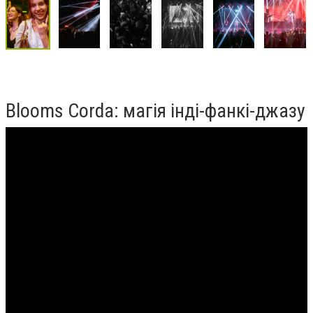
Blooms Corda: магія інді-фанкі-джазу