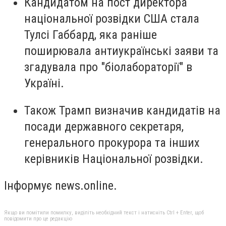
Кандидатом на пост директора
національної розвідки США стала
Тулсі Габбард, яка раніше
поширювала антиукраїнські заяви та
згадувала про "біолабораторії" в
Україні.
Також Трамп визначив кандидатів на
посади державного секретаря,
генерального прокурора та інших
керівників Національної розвідки.
Інформує news.online.
Якщо ви помітили помилку, виділіть необхідний текст і натисніть Ctrl + Enter, щоб
повідомити про це редакцію