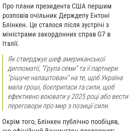
Про плани президента США першим
розповів очільник Держдепу Ентоні
Блінкен. Це сталося після зустрічі з
міністрами закордонних справ G7 в
Італії.
Як стверджує шеф американської
дипломатії, “Група семи” та її партнери
"рішуче налаштовані" на те, щоб Україна
мала гроші, боєприпаси та сили, щоб
ефективно воювати у 2025 році або вести
переговори про мир з позиції сили.
Окрім того, Блінкен публічно пообіцяв,
що офіційний Вашингтон продовжить