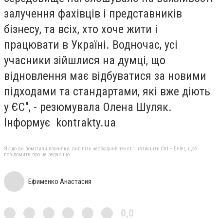
залучення фахівців і представників
бізнесу, та всіх, хто хоче жити і
працювати в Україні. Водночас, усі
учасники зійшлися на думці, що
відновлення має відбуватися за новими
підходами та стандартами, які вже діють
у ЄС", - резюмувала Олена Шуляк.
Інформує kontrakty.ua
Якщо ви помітили помилку, виділіть необхідний текст і натисніть Ctrl + Enter, щоб
повідомити про це редакцію
Ефименко Анастасия
0,0