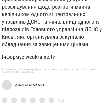
розслідування щодо розтрати майна
керівником одного зі центральних
управлінь ДСНС та начальниці одного із
підрозділів Головного управління ДСНС у
Києві, яка організувала закупівлю
обладнання за завищеними цінами.
Інформує weukraine.tv
Якщо ви помітили помилку, виділіть необхідний текст і натисніть Ctrl + Enter, щоб
повідомити про це редакцію
Ефименко Анастасия
0,0