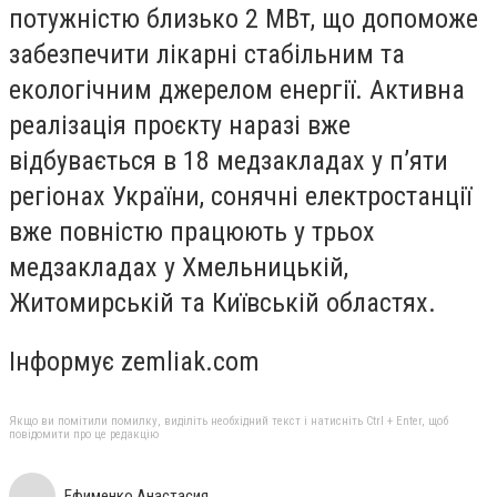
потужністю близько 2 МВт, що допоможе
забезпечити лікарні стабільним та
екологічним джерелом енергії. Активна
реалізація проєкту наразі вже
відбувається в 18 медзакладах у п’яти
регіонах України, сонячні електростанції
вже повністю працюють у трьох
медзакладах у Хмельницькій,
Житомирській та Київській областях.
Інформує zemliak.com
Якщо ви помітили помилку, виділіть необхідний текст і натисніть Ctrl + Enter, щоб
повідомити про це редакцію
Ефименко Анастасия