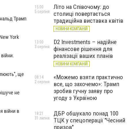
Літо на Співочому: до
15:00
5 серпня
столиці повертається
ональд Трамп
традиційна виставка квітів
НОВИНИ КОМПАНІЙ
 New York
D2 Investments – надійне
13:00
3 серпня
фінансове рішення для
реалізації ваших планів
 війни.
НОВИНИ КОМПАНІЙ
алюють", ще
«Можемо взяти практично
08:14
2 серпня
все, що захочемо»: Трамп
зробив гучну заяву про
рішуче не
угоду з Україною
я війни в
ДБР обшукало понад 100
18:21
31 липня
ТЦК у спецоперації "Чесний
призов"