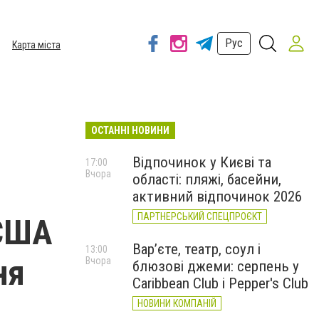
Рус
Карта міста
ОСТАННІ НОВИНИ
Відпочинок у Києві та
17:00
Вчора
області: пляжі, басейни,
активний відпочинок 2026
ПАРТНЕРСЬКИЙ СПЕЦПРОЄКТ
 США
Вар’єте, театр, соул і
13:00
ня
Вчора
блюзові джеми: серпень у
Caribbean Club і Pepper's Club
НОВИНИ КОМПАНІЙ