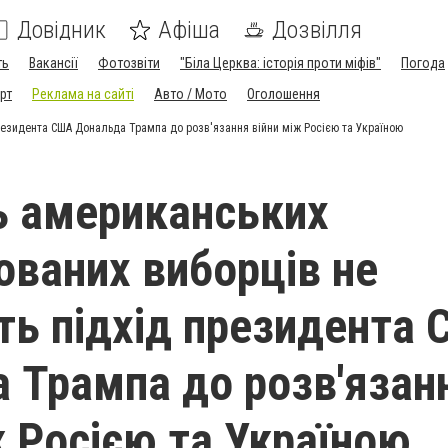
Довідник
Афіша
Дозвілля
ть
Вакансії
Фотозвіти
"Біла Церква: історія проти міфів"
Погода
рт
Реклама на сайті
Авто / Мото
Оголошення
резидента США Дональда Трампа до розв'язання війни між Росією та Україною
ь американських
ованих виборців не
ь підхід президента
 Трампа до розв'язан
ж Росією та Україною