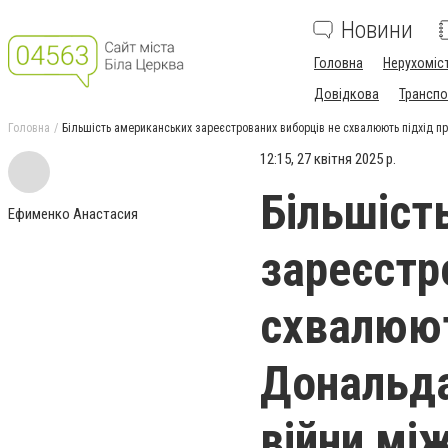
Новини
Головна
Нерухоміс
Довідкова
Транспо
Головна
Більшість американських зареєстрованих виборців не схвалюють підхід п
12:15, 27 квітня 2025 р.
Більшіст
Ефименко Анастасия
зареєстр
схвалюют
Дональда
війни мі