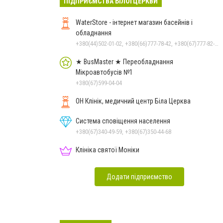
ПІДПРИЄМСТВА БІЛОЇ ЦЕРКВИ
WaterStore - інтернет магазин басейнів і
обладнання
+380(44)502-01-02, +380(66)777-78-42, +380(67)777-82-19, +380(67)890-80-80, +380(73)890-80-80, +380(44)502-01-03
★ BusMaster ★ Переобладнання
Мікроавтобусів №1
+380(67)599-04-04
ОН Клінік, медичний центр Біла Церква
Система сповіщення населення
+380(67)340-49-59, +380(67)350-44-68
Клініка святої Моніки
Додати підприємство