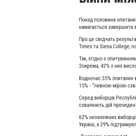
Понад половина опитани
намагається завершити ві
Про це свідчать результ
Times та Siena College, 
Так, згідно з опитування
Зокрема, 42% з них висл
Водночас 35% лпитаних в
15% - "певною мірою схва
Серед виборців Республі
схвалюють дій президен
62% незалежних виборців
Україні, а 29% підтримую