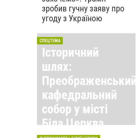
зробив гучну заяву про
угоду з Україною
СПЕЦТЕМА
Історичний
шлях:
Преображенський
кафедральний
собор у місті
Біла Церква
Всі матеріали тут