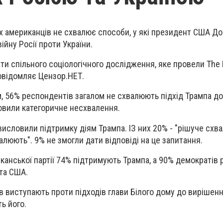
х американців не схвалює способи, у які президент США Д
йну Росії проти України.
ати спільного соціологічного дослідження, яке провели The
повідомляє Цензор.НЕТ.
м, 56% респондентів загалом не схвалюють підхід Трампа до
овили категоричне несхвалення.
исловили підтримку діям Трампа. ІЗ них 20% - "рішуче схв
люють". 9% не змогли дати відповіді на це запитання.
канської партії 74% підтримують Трампа, а 90% демократів 
та США.
 виступають проти підходів глави Білого дому до вирішенн
ть його.