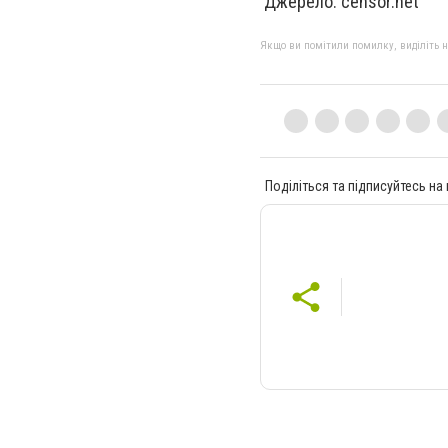
Джерело: censor.net
Якщо ви помітили помилку, виділіть нео
Поділіться та підписуйтесь на