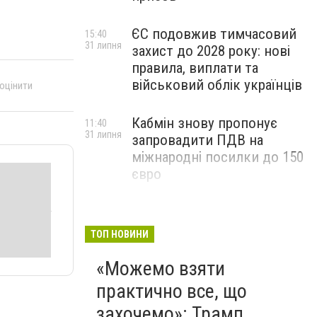
ЄС подовжив тимчасовий
15:40
31 липня
захист до 2028 року: нові
правила, виплати та
військовий облік українців
 оцінити
Кабмін знову пропонує
11:40
31 липня
запровадити ПДВ на
міжнародні посилки до 150
євро
ТОП НОВИНИ
«Можемо взяти
практично все, що
захочемо»: Трамп