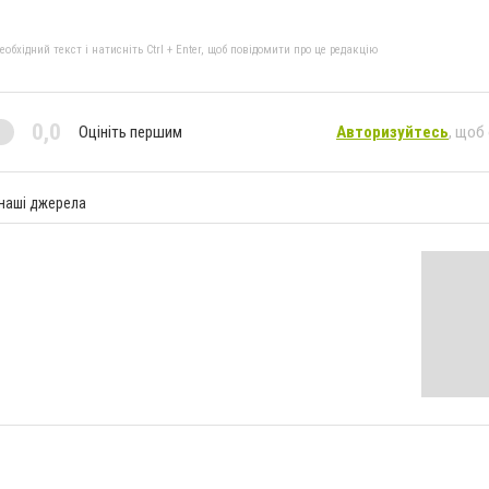
бхідний текст і натисніть Ctrl + Enter, щоб повідомити про це редакцію
0,0
Оцініть першим
Авторизуйтесь
, щоб
 наші джерела