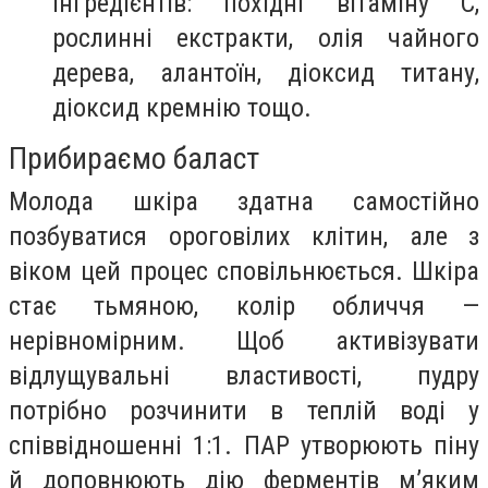
інгредієнтів: похідні вітаміну С,
рослинні екстракти, олія чайного
дерева, алантоїн, діоксид титану,
діоксид кремнію тощо.
Прибираємо баласт
Молода шкіра здатна самостійно
позбуватися ороговілих клітин, але з
віком цей процес сповільнюється. Шкіра
стає тьмяною, колір обличчя —
нерівномірним. Щоб активізувати
відлущувальні властивості, пудру
потрібно розчинити в теплій воді у
співвідношенні 1:1. ПАР утворюють піну
й доповнюють дію ферментів м’яким