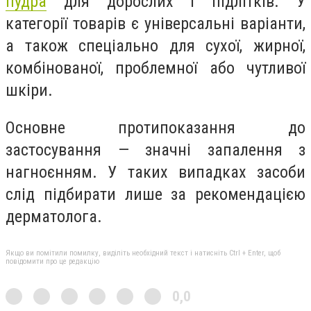
пудра
для дорослих і підлітків. У
категорії товарів є універсальні варіанти,
а також спеціально для сухої, жирної,
комбінованої, проблемної або чутливої
шкіри.
Основне протипоказання до
застосування — значні запалення з
нагноєнням. У таких випадках засоби
слід підбирати лише за рекомендацією
дерматолога.
Якщо ви помітили помилку, виділіть необхідний текст і натисніть Ctrl + Enter, щоб
повідомити про це редакцію
0,0