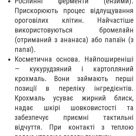
Рослинні ферменти (ензими).
Прискорюють процес відлущування
ороговілих клітин. Найчастіше
використовуються бромелайн
(отриманий з ананаса) або папаїн (з
папаї).
Косметична основа. Найпоширеніші
— кукурудзяний і картопляний
крохмаль. Вони займають перші
позиції в переліку інгредієнтів.
Крохмаль усуває жирний блиск,
надає шкірі шовковистості та
забезпечує приємні тактильні
відчуття. При контакті з теплою