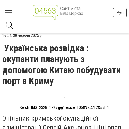
Рус
16:54, 30 червня 2025 р.
Українська розвідка :
окупанти планують з
допомогою Китаю побудувати
порт в Криму
Kerch_IMG_2328_1725.jpg?resize=1068%2C712&ssl=1
Очільник кримської окупаційної
адміністрації Сергій Аксьонов ініціював