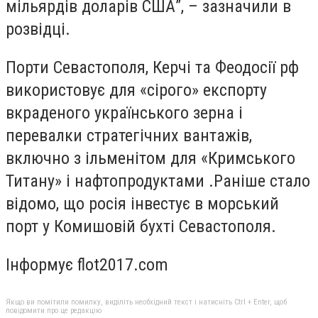
мільярдів доларів США”, – зазначили в
розвідці.
Порти Севастополя, Керчі та Феодосії рф
використовує для «сірого» експорту
вкраденого українського зерна і
перевалки стратегічних вантажів,
включно з ільменітом для «Кримського
Титану» і нафтопродуктами .Раніше стало
відомо, що росія інвестує в морський
порт у Комишовій бухті Севастополя.
Інформує flot2017.com
Якщо ви помітили помилку, виділіть необхідний текст і натисніть Ctrl + Enter, щоб
повідомити про це редакцію