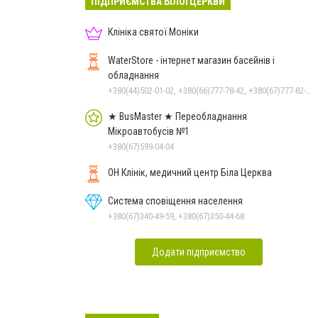
ПІДПРИЄМСТВА БІЛОЇ ЦЕРКВИ
Клініка святої Моніки
WaterStore - інтернет магазин басейнів і
обладнання
+380(44)502-01-02, +380(66)777-78-42, +380(67)777-82-19, +380(67)890-80-80, +380(73)890-80-80, +380(44)502-01-03
★ BusMaster ★ Переобладнання
Мікроавтобусів №1
+380(67)599-04-04
ОН Клінік, медичний центр Біла Церква
Система сповіщення населення
+380(67)340-49-59, +380(67)350-44-68
Додати підприємство