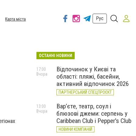
Рус
Карта міста
ОСТАННІ НОВИНИ
Відпочинок у Києві та
17:00
Вчора
області: пляжі, басейни,
активний відпочинок 2026
ПАРТНЕРСЬКИЙ СПЕЦПРОЄКТ
Вар’єте, театр, соул і
13:00
Вчора
блюзові джеми: серпень у
Caribbean Club і Pepper's Club
егіонах
НОВИНИ КОМПАНІЙ