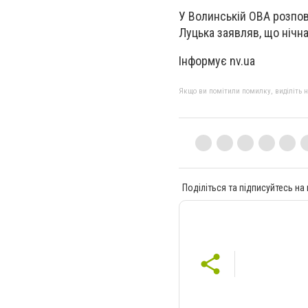
У Волинській ОВА розпові
Луцька заявляв, що нічн
Інформує nv.ua
Якщо ви помітили помилку, виділіть нео
Поділіться та підписуйтесь на