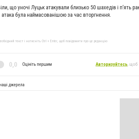
ли, що уночі Луцьк атакували близько 50 шахедів і п’ять ра
а атака була наймасованішою за час вторгнення.
бхідний текст і натисніть Ctrl + Enter, щоб повідомити про це редакцію
0,0
Оцініть першим
Авторизуйтесь
, щоб
 наші джерела