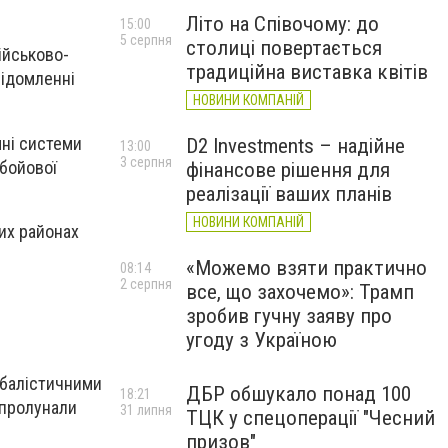
Літо на Співочому: до
15:00
5 серпня
столиці повертається
військово-
традиційна виставка квітів
відомленні
НОВИНИ КОМПАНІЙ
мні системи
D2 Investments – надійне
13:00
3 серпня
 бойової
фінансове рішення для
реалізації ваших планів
НОВИНИ КОМПАНІЙ
их районах
«Можемо взяти практично
08:14
2 серпня
все, що захочемо»: Трамп
зробив гучну заяву про
угоду з Україною
, балістичними
ДБР обшукало понад 100
18:21
 пролунали
31 липня
ТЦК у спецоперації "Чесний
призов"