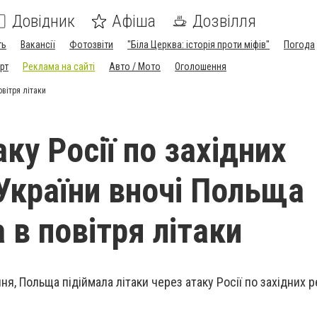
Довідник
Афіша
Дозвілля
ть
Вакансії
Фотозвіти
"Біла Церква: історія проти міфів"
Погода
рт
Реклама на сайті
Авто / Мото
Оголошення
овітря літаки
ку Росії по західних
 України вночі Польща
 в повітря літаки
пня, Польща підіймала літаки через атаку Росії по західних р