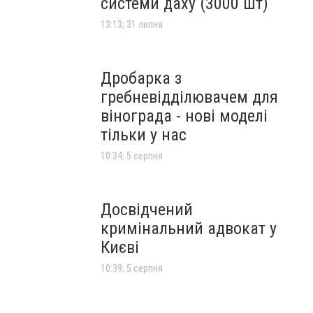
системи даху (3000 шт)
13:13, 31 липня
Дробарка з
гребневідділювачем для
вінограда - нові моделі
тільки у нас
10:34, 5 серпня
Досвідчений
кримінальний адвокат у
Києві
10:39, 5 серпня