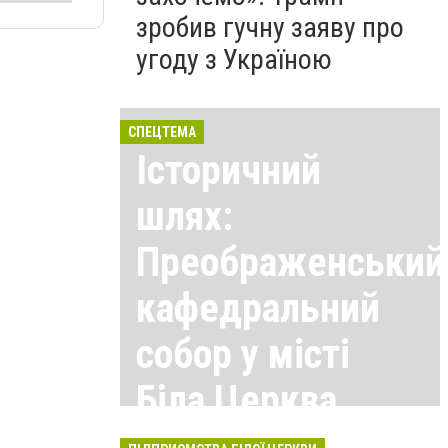
зробив гучну заяву про
угоду з Україною
СПЕЦТЕМА
Історичний
шлях:
Преображенський
кафедральний
собор у місті
Біла Церква
Всі матеріали тут