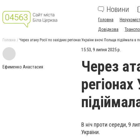
Новини
Головна
Нерухоміс
Довідкова
Транспо
Головна
Через атаку Росії по західних регіонах України вночі Польща підіймала в п
15:53, 9 липня 2025 р.
Через ата
Ефименко Анастасия
регіонах
підіймала
В ніч проти середи, 9 ли
України.