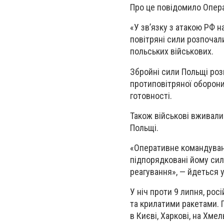
Про це повідомило Опер
«У зв’язку з атакою РФ на
повітряні сили розпочал
польських військових.
Збройні сили Польщі розп
протиповітряної оборони
готовності.
Також військові вживали
Польщі.
«Оперативне командуван
підпорядковані йому сил
реагування», — йдеться 
У ніч проти 9 липня, рос
та крилатими ракетами. 
в Києві, Харкові, на Хме