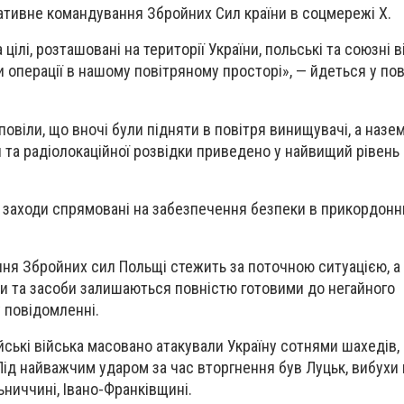
ативне командування Збройних Сил країни в соцмережі Х.
 цілі, розташовані на території України, польські та союзні 
и операції в нашому повітряному просторі», — йдеться у по
овіли, що вночі були підняти в повітря винищувачі, а назе
 та радіолокаційної розвідки приведено у найвищий рівень
 заходи спрямовані на забезпечення безпеки в прикордонн
ня Збройних сил Польщі стежить за поточною ситуацією, а
и та засоби залишаються повністю готовими до негайного
у повідомленні.
ійські війська масовано атакували Україну сотнями шахедів
Під найважчим ударом за час вторгнення був Луцьк, вибухи
льниччині, Івано-Франківщині.