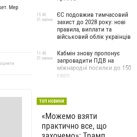
кет. Мер
ЄС подовжив тимчасовий
15:40
31 липня
захист до 2028 року: нові
правила, виплати та
військовий облік українців
Кабмін знову пропонує
11:40
31 липня
запровадити ПДВ на
 оцінити
міжнародні посилки до 150
євро
ТОП НОВИНИ
«Можемо взяти
практично все, що
захочемо»: Трамп