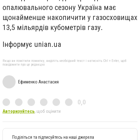
опалювального сезону Україна має
щонайменше накопичити у газосховищах
13,5 мільярдів кубометрів газу.
Інформує unian.ua
Якщо ви помітили помилку, виділіть необхідний текст і натисніть Ctrl + Enter, щоб
повідомити про це редакцію
Ефименко Анастасия
0,0
Авторизуйтесь
, щоб оцінити
Поділіться та підписуйтесь на наші джерела