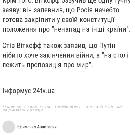
Крім того, Віткофф озвучив ще одну гучну
заяву: він запевнив, що Росія начебто
готова закріпити у своїй конституції
положення про "ненапад на інші країни".
Стів Віткофф також заявив, що Путін
нібито хоче закінчення війни, а "на столі
лежить пропозиція про мир".
Інформує 24tv.ua
Якщо ви помітили помилку, виділіть необхідний текст і натисніть Ctrl + Enter, щоб
повідомити про це редакцію
Ефименко Анастасия