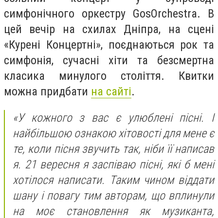
симфонічного оркестру GosOrchestra. В
цей вечір на схилах Дніпра, на сцені
«Курені Концертні», поєднаються рок та
симфонія, сучасні хіти та безсмертна
класика минулого століття. Квитки
можна придбати
на сайті
.
«У кожного з вас є улюблені пісні. І
найбільшою ознакою хітовості для мене є
те, коли пісня звучить так, ніби її написав
я. 21 вересня я заспіваю пісні, які б мені
хотілося написати. Таким чином віддати
шану і повагу тим авторам, що вплинули
на моє становлення як музиканта,