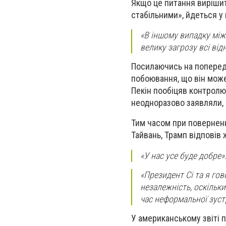
Якщо це питання виріши
стабільними», йдеться у
«В іншому випадку між
велику загрозу всі від
Посилаючись на попередн
побоювання, що він може
Пекін пообіцяв контролю
неодноразово заявляли, 
Тим часом при поверненні
Тайвань, Трамп відповів
«У нас усе буде добре»
«Президент Сі та я го
незалежність, оскільк
час неформальної зуст
У американському звіті 