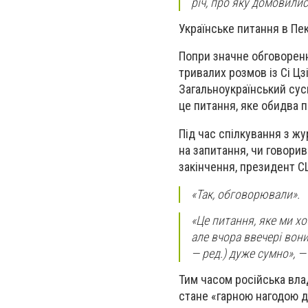
річ, про яку домовилис
Українське питання в Пек
Попри значне обговоренн
тривалих розмов із Сі Цз
Загальноукраїнський сус
це питання, яке обидва п
Під час спілкування з жу
на запитання, чи говорив
закінчення, президент С
«Так, обговорювали».
«Це питання, яке ми х
але вчора ввечері вони
— ред.) дуже сумно», —
Тим часом російська вла
стане «гарною нагодою д