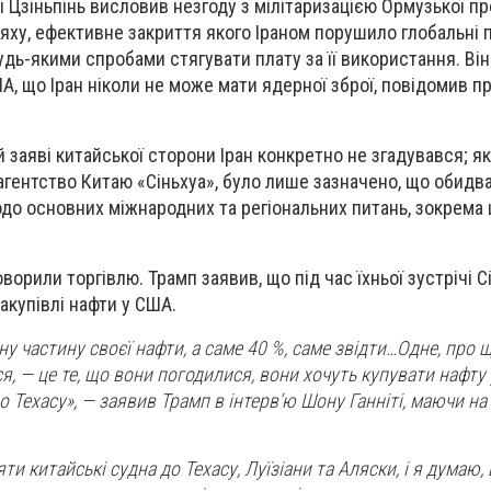
і Цзіньпінь висловив незгоду з мілітаризацією Ормузької пр
ху, ефективне закриття якого Іраном порушило глобальні 
будь-якими спробами стягувати плату за її використання. Ві
А, що Іран ніколи не може мати ядерної зброї, повідомив 
й заяві китайської сторони Іран конкретно не згадувався; я
гентство Китаю «Сіньхуа», було лише зазначено, що обидва
о основних міжнародних та регіональних питань, зокрема 
орили торгівлю. Трамп заявив, що під час їхньої зустрічі С
акупівлі нафти у США.
 частину своєї нафти, а саме 40 %, саме звідти…Одне, про щ
, — це те, що вони погодилися, вони хочуть купувати нафту
о Техасу», — заявив Трамп в інтерв’ю Шону Ганніті, маючи на 
и китайські судна до Техасу, Луїзіани та Аляски, і я думаю,