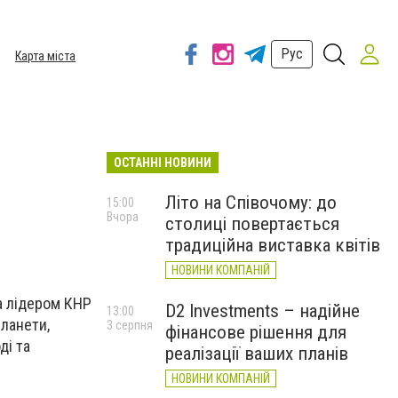
Рус
Карта міста
ОСТАННІ НОВИНИ
Літо на Співочому: до
15:00
Вчора
столиці повертається
традиційна виставка квітів
НОВИНИ КОМПАНІЙ
а лідером КНР
D2 Investments – надійне
13:00
планети,
3 серпня
фінансове рішення для
ді та
реалізації ваших планів
НОВИНИ КОМПАНІЙ