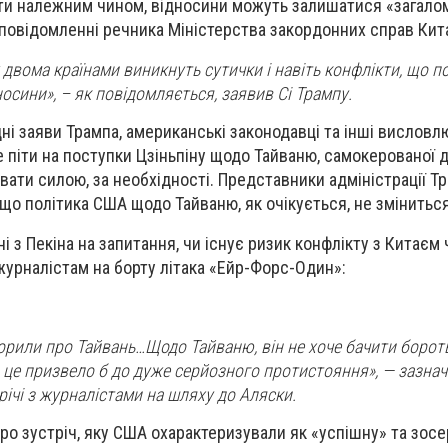
ти належним чином, відносини можуть залишатися «загало
 повідомленні речника Міністерства закордонних справ Кит
 двома країнами виникнуть сутички і навіть конфлікти, що п
носини», – як повідомляється, заявив Сі Трампу.
і заяви Трампа, американські законодавці та інші висловл
 піти на поступки Цзіньпіну щодо Тайваню, самокерованої д
вати силою, за необхідності. Представники адміністрації Т
що політика США щодо Тайваню, як очікується, не зміниться
 з Пекіна на запитання, чи існує ризик конфлікту з Китаєм
 журналістам на борту літака «Ейр-Форс-Один»:
.
ворили про Тайвань…Щодо Тайваню, він не хоче бачити борот
и це призвело б до дуже серйозного протистояння», — зазнач
річі з журналістами на шляху до Аляски.
про зустріч, яку США охарактеризували як «успішну» та зос