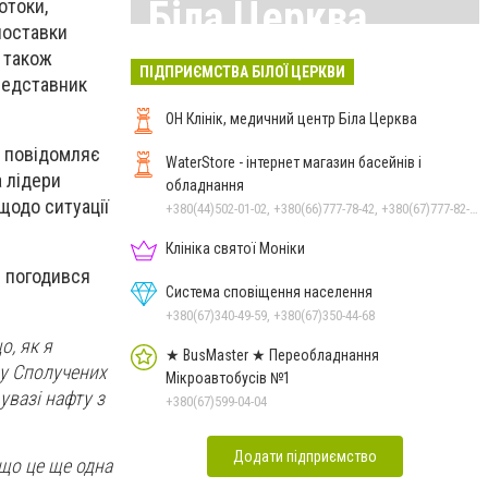
Біла Церква
отоки,
поставки
н також
Всі матеріали тут
ПІДПРИЄМСТВА БІЛОЇ ЦЕРКВИ
представник
ОН Клінік, медичний центр Біла Церква
к повідомляє
WaterStore - інтернет магазин басейнів і
 лідери
обладнання
щодо ситуації
+380(44)502-01-02, +380(66)777-78-42, +380(67)777-82-19, +380(67)890-80-80, +380(73)890-80-80, +380(44)502-01-03
Клініка святої Моніки
і погодився
Система сповіщення населення
+380(67)340-49-59, +380(67)350-44-68
о, як я
★ BusMaster ★ Переобладнання
 у Сполучених
Мікроавтобусів №1
увазі нафту з
+380(67)599-04-04
Додати підприємство
 що це ще одна