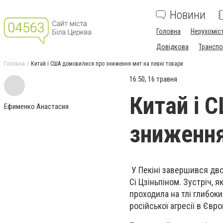
Новини
Головна
Нерухоміс
Довідкова
Транспо
Головна
Китай і США домовилися про зниження мит на певні товари
16:50, 16 травня
Китай і 
Ефименко Анастасия
зниження
У Пекіні завершився дв
Сі Цзіньпіном. Зустріч, 
проходила на тлі глибоки
російської агресії в Євро