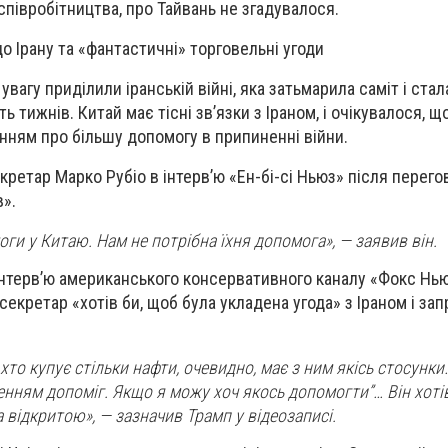
співробітництва, про Тайвань не згадувалося.
 Ірану та «фантастичні» торговельні угоди
вагу приділили іранській війні, яка затьмарила саміт і ста
ь тижнів. Китай має тісні зв’язки з Іраном, і очікувалося, щ
анням про більшу допомогу в припиненні війни.
ретар Марко Рубіо в інтерв’ю «Ен-бі-сі Ньюз» після перего
в».
ги у Китаю. Нам не потрібна їхня допомога», — заявив він.
інтерв’ю американського консервативного каналу «Фокс Нью
екретар «хотів би, щоб була укладена угода» з Іраном і за
 хто купує стільки нафти, очевидно, має з ним якісь стосунки
ленням допоміг. Якщо я можу хоч якось допомогти”… Він хоті
 відкритою», — зазначив Трамп у відеозаписі.