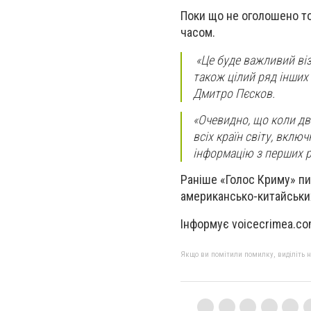
Поки що не оголошено то
часом.
«Це буде важливий візи
також цілий ряд інших
Дмитро Пєсков.
«Очевидно, що коли дві
всіх країн світу, вкл
інформацію з перших р
Раніше «Голос Криму» п
американсько-китайських
Інформує voicecrimea.co
Якщо ви помітили помилку, виділіть нео