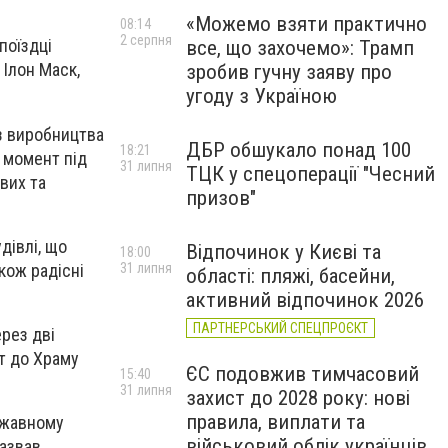
«Можемо взяти практично
08:14
2 серпня
поїздці
все, що захочемо»: Трамп
 Ілон Маск,
зробив гучну заяву про
угоду з Україною
 з виробництва
ДБР обшукало понад 100
18:21
й момент під
31 липня
ТЦК у спецоперації "Чесний
вих та
призов"
дівлі, що
Відпочинок у Києві та
18:00
кож радісні
31 липня
області: пляжі, басейни,
активний відпочинок 2026
ПАРТНЕРСЬКИЙ СПЕЦПРОЄКТ
рез дві
ит до Храму
ЄС подовжив тимчасовий
15:40
31 липня
захист до 2028 року: нові
правила, виплати та
ржавному
військовий облік українців
назвав