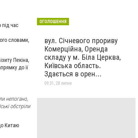
ОГОЛОШЕННЯ
 під час
вул. Січневого прориву
ого словами,
Комерційна, Оренда
складу у м. Біла Церква,
ізиту Пекіна,
Київська область.
апрямку до її
Здається в орен...
09:31, 28 липня
ли непогано,
йські обстріли
до Китаю