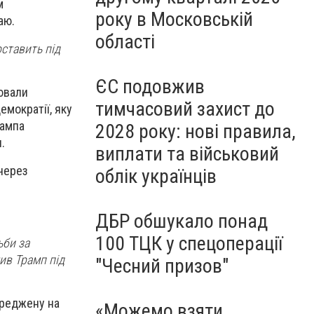
м
року в Московській
аю.
області
оставить під
ЄС подовжив
ювали
тимчасовий захист до
емократії, яку
рампа
2028 року: нові правила,
.
виплати та військовий
 через
облік українців
ДБР обшукало понад
100 ТЦК у спецоперації
ьби за
ив Трамп під
"Чесний призов"
ереджену на
«Можемо взяти