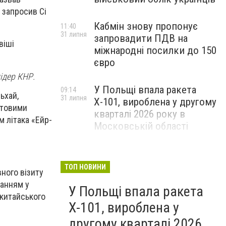
 запросив Сі
Кабмін знову пропонує
11:40
31 липня
запровадити ПДВ на
віші
міжнародні посилки до 150
євро
лідер КНР.
У Польщі впала ракета
09:14
ьхай,
31 липня
Х-101, вироблена у другому
ітовими
кварталі 2026 року в
 літака «Ейр-
Московській області
ТОП НОВИНИ
ного візиту
танням у
У Польщі впала ракета
 китайського
Х-101, вироблена у
другому кварталі 2026