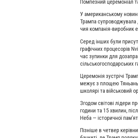
Помпезний церемоніал т
У американському новинно
Трампа супроводжувала д
чия компанія-виробник е
Серед інших були присут
графічних процесорів Nv
час зупинки для дозаправ
сільськогосподарських г
Церемонія зустрічі Трамп
межує з площею Тяньаньме
школярі та військовий о
Згодом світові лідери п
години та 15 хвилин, піс
Неба — історичної пам’ятк
Пізніше в четвер керівн
банкеті, де Трамп подяк