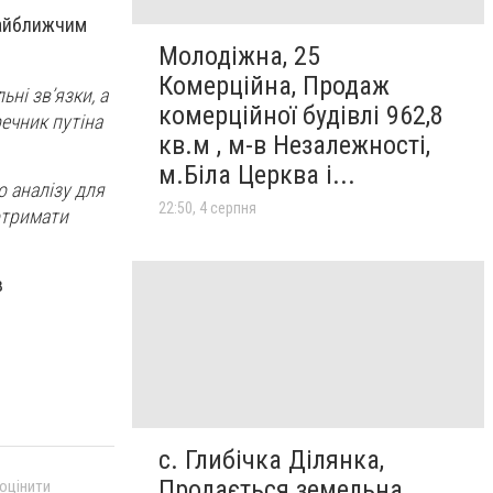
 найближчим
Молодіжна, 25
Комерційна, Продаж
ні зв’язки, а
комерційної будівлі 962,8
речник путіна
кв.м , м-в Незалежності,
м.Біла Церква і...
о аналізу для
22:50, 4 серпня
отримати
в
с. Глибічка Ділянка,
Продається земельна
 оцінити