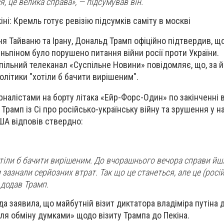
я, це велика справа», — підсумував він.
іні: Кремль готує ревізію підсумків саміту в москві
я Тайваню та Ірану, Дональд Трамп офіційно підтвердив, що
іньпіном було порушено питання війни росії проти України.
пільний телеканал «Суспільне Новини» повідомляє, що, за й
олітики "хотіли б бачити вирішеним".
рналістами на борту літака «Ейр-Форс-Один» по закінченні в
 Трамп із Сі про російсько-українську війну та зрушення у н
ША відповів ствердно:
отіли б бачити вирішеним. До вчорашнього вечора справи йш
 зазнали серйозних втрат. Так що це станеться, але це (росі
 додав Трамп.
да заявила, що майбутній візит диктатора владіміра путіна 
ля обміну думками» щодо візиту Трампа до Пекіна.