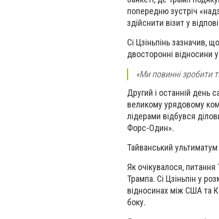
попередню зустріч «надз
здійснити візит у відпов
Сі Цзіньпінь зазначив, щ
двосторонні відносини у 
«Ми повинні зробити та
Другий і останній день с
великому урядовому комп
лідерами відбувся ділов
Форс-Один».
Тайванський ультиматум 
Як очікувалося, питання
Трампа. Сі Цзіньпін у р
відносинах між США та К
боку.