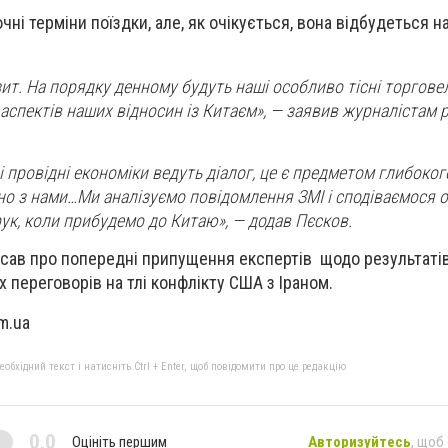
чні терміни поїздки, але, як очікується, вона відбудеться
т. На порядку денному будуть наші особливо тісні торговель
 аспектів наших відносин із Китаєм», — заявив журналістам 
 провідні економіки ведуть діалог, це є предметом глибоког
ючно з нами…Ми аналізуємо повідомлення ЗМІ і сподіваємося 
ук, коли прибудемо до Китаю», — додав Пєсков.
исав про попередні припущення експертів щодо результаті
 переговорів на тлі конфлікту США з Іраном.
m.ua
бхідний текст і натисніть Ctrl + Enter, щоб повідомити про це редакцію
0,0
Оцініть першим
Авторизуйтесь
, щоб