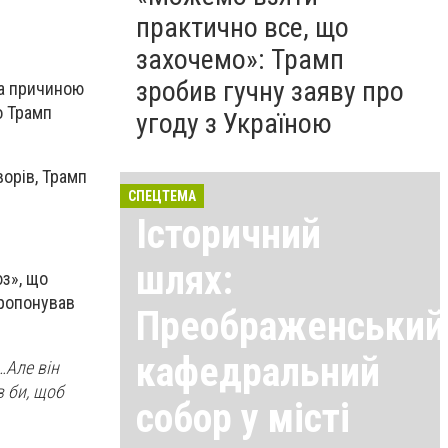
практично все, що
захочемо»: Трамп
зробив гучну заяву про
ла причиною
о Трамп
угоду з Україною
ворів, Трамп
СПЕЦТЕМА
Історичний
шлях:
з», що
пропонував
Преображенський
кафедральний
…Але він
в би, щоб
собор у місті