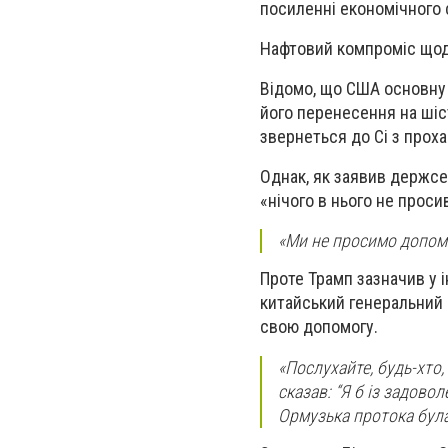
посиленні економічного 
Нафтовий компроміс щодо
Відомо, що США основну у
його перенесення на шіст
звернеться до Сі з прох
Однак, як заявив держсек
«нічого в нього не проси
«Ми не просимо допомо
Проте Трамп зазначив у 
китайський генеральний с
свою допомогу.
«Послухайте, будь-хто,
сказав: “Я б із задово
Ормузька протока була