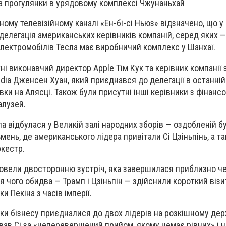
а прогулянки в урядовому комплексі Чжунаньхай
му телевізійному каналі «Ен-бі-сі Ньюз» відзначено, що у 
елегація американських керівників компаній, серед яких —
лектромобілів Тесла має виробничий комплекс у Шанхаї.
ні виконавчий директор Apple Тім Кук та керівник компанії
idia Дженсен Хуан, який приєднався до делегації в останні
ки на Алясці. Також були присутні інші керівники з фінансо
алузей.
а відбулася у Великій залі народних зборів — оздобленій бу
нь, де американського лідера привітали Сі Цзіньпінь, а та
ркестр.
ровели двосторонню зустріч, яка завершилася приблизно че
ля чого обидва — Трамп і Цзіньпін — здійснили короткий віз
и Пекіна з часів імперії.
ики бізнесу приєдналися до двох лідерів на розкішному де
ував Сі за «неперевершений прийом, якому немає рівних» і 