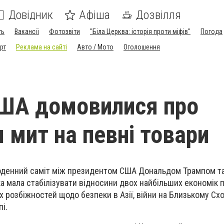
Довідник
Афіша
Дозвілля
ть
Вакансії
Фотозвіти
"Біла Церква: історія проти міфів"
Погода
рт
Реклама на сайті
Авто / Мото
Оголошення
США домовилися про
 мит на певні товари
оденний саміт між президентом США Дональдом Трампом т
яка мала стабілізувати відносини двох найбільших економік 
х розбіжностей щодо безпеки в Азії, війни на Близькому Схо
пі.