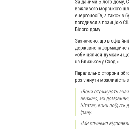
За даними Білого дому, С
важливого морського шля
енергоносіїв, а також з 
погодився з позицією СШ
Білого дому.
Зазначено, що в офіційні
державне інформаційне а
«обмінялися думками щод
на Близькому Сході».
Паралельно сторони обгов
розглянути можливість з
«Вони отримують значну
вважаю, ми домовилися
Штатах, вони поїдуть д
Ірану.
«Ми почнемо відправлят