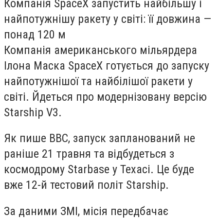
Компанія SpaceX запустить найбільшу і
найпотужнішу ракету у світі: її довжина —
понад 120 м
Компанія американського мільярдера
Ілона Маска SpaceX готується до запуску
найпотужнішої та найбілішої ракети у
світі. Йдеться про модернізовану версію
Starship V3.
Як пише ВВС, запуск запланований не
раніше 21 травня та відбудеться з
космодрому Starbase у Техасі. Це буде
вже 12-й тестовий політ Starship.
За даними ЗМІ, місія передбачає