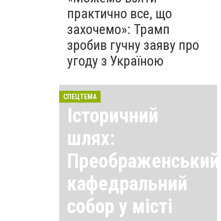
практично все, що
захочемо»: Трамп
зробив гучну заяву про
угоду з Україною
СПЕЦТЕМА
Історичний
шлях:
Преображенський
кафедральний
собор у місті