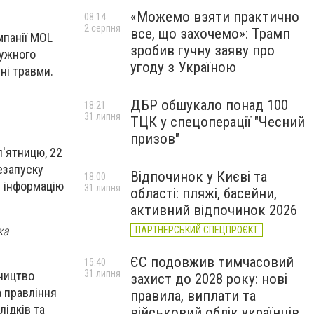
«Можемо взяти практично
08:14
2 серпня
все, що захочемо»: Трамп
мпанії MOL
зробив гучну заяву про
тужного
угоду з Україною
ні травми.
ДБР обшукало понад 100
18:21
31 липня
ТЦК у спецоперації "Чесний
призов"
п'ятницю, 22
езапуску
Відпочинок у Києві та
18:00
и інформацію
31 липня
області: пляжі, басейни,
активний відпочинок 2026
ка
ПАРТНЕРСЬКИЙ СПЕЦПРОЄКТ
ЄС подовжив тимчасовий
15:40
31 липня
вництво
захист до 2028 року: нові
а правління
правила, виплати та
лідків та
військовий облік українців