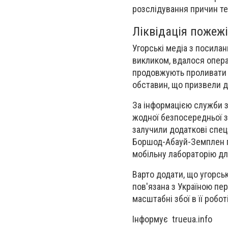
розслідування причин тех
Ліквідація пожеж
Угорські медіа з посила
викликом, вдалося опера
продовжують проливати к
обставин, що призвели д
За інформацією служби з 
жодної безпосередньої з
залучили додаткові спецз
Боршод-Абауй-Земплен п
мобільну лабораторію для
Варто додати, що угорсь
пов'язана з Україною пе
масштабні збої в її роб
Інформує trueua.info