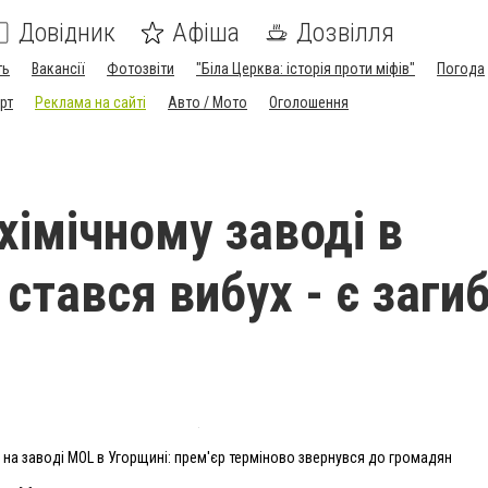
Довідник
Афіша
Дозвілля
ть
Вакансії
Фотозвіти
"Біла Церква: історія проти міфів"
Погода
рт
Реклама на сайті
Авто / Мото
Оголошення
хімічному заводі в
стався вибух - є загиб
 на заводі MOL в Угорщині: прем'єр терміново звернувся до громадян