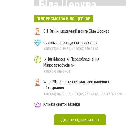
Біла Церква
Всі матеріали тут
ПІДПРИЄМСТВА БІЛОЇ ЦЕРКВИ
ОН Клінік, медичний центр Біла Церква
Система сповіщення населення
+380(67)340-49-59, +380(67)350-44-68
★ BusMaster ★ Переобладнання
Мікроавтобусів №1
+380(67)599-04-04
WaterStore - інтернет магазин басейнів і
обладнання
+380(44)502-01-02, +380(66)777-78-42, +380(67)777-82-19, +380(67)890-80-80, +380(73)890-80-80, +380(44)502-01-03
Клініка святої Моніки
Додати підприємство