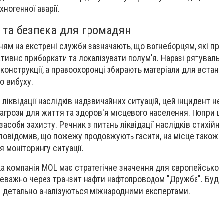
ногенної аварії.
і та безпека для громадян
нням на екстрені служби зазначають, що вогнеборцям, які п
тивно приборкати та локалізувати полум'я. Наразі рятувал
онструкції, а правоохоронці збирають матеріали для встан
о вибуху.
ліквідації наслідків надзвичайних ситуацій, цей інцидент н
агрози для життя та здоров'я місцевого населення. Попри ц
асоби захисту. Речник з питань ліквідації наслідків стихійн
овідомив, що пожежу продовжують гасити, на місце також
 моніторингу ситуації.
ка компанія MOL має стратегічне значення для європейськог
реважно через транзит нафти нафтопроводом "Дружба". Буд
оті детально аналізуються міжнародними експертами.