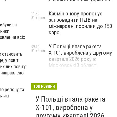
Кабмін знову пропонує
11:40
31 липня
запровадити ПДВ на
рибули за
міжнародні посилки до 150
ьники
євро
овлення всіх
У Польщі впала ракета
09:14
31 липня
Х-101, вироблена у другому
е становить
кварталі 2026 року в
е, у повіт
Московській області
их лих повіту
 направлено
ТОП НОВИНИ
о регіону та
ь-які
У Польщі впала ракета
Х-101, вироблена у
другому кварталі 2026