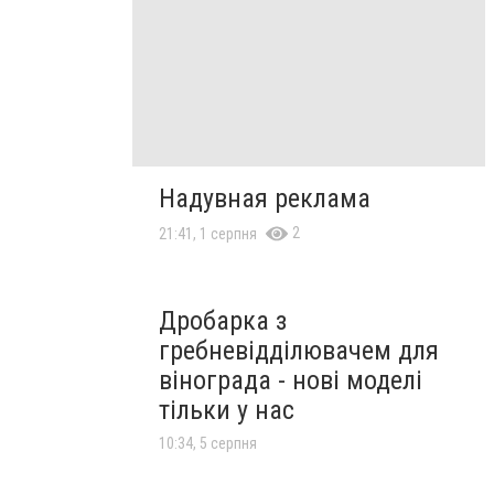
Надувная реклама
2
21:41, 1 серпня
Дробарка з
гребневідділювачем для
вінограда - нові моделі
тільки у нас
10:34, 5 серпня