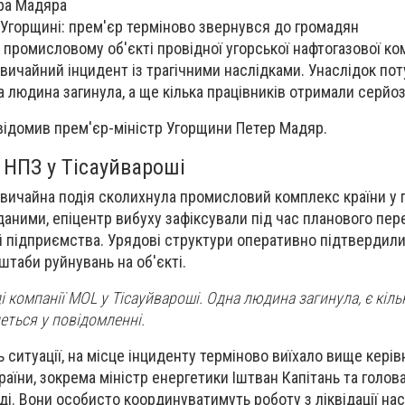
ра Мадяра
в Угорщині: прем'єр терміново звернувся до громадян
а промисловому об'єкті провідної угорської нафтогазової ко
ичайний інцидент із трагічними наслідками. Унаслідок по
людина загинула, а ще кілька працівників отримали серйоз
відомив прем'єр-міністр Угорщини Петер Мадяр.
а НПЗ у Тісауйвароші
звичайна подія сколихнула промисловий комплекс країни у 
даними, епіцентр вибуху зафіксували під час планового пер
 підприємства. Урядові структури оперативно підтвердил
штаби руйнувань на об'єкті.
і компанії MOL у Тісауйвароші. Одна людина загинула, є кіль
еться у повідомленні.
 ситуації, на місце інциденту терміново виїхало вище кері
аїни, зокрема міністр енергетики Іштван Капітань та голов
і. Вони особисто координуватимуть роботу з ліквідації нас