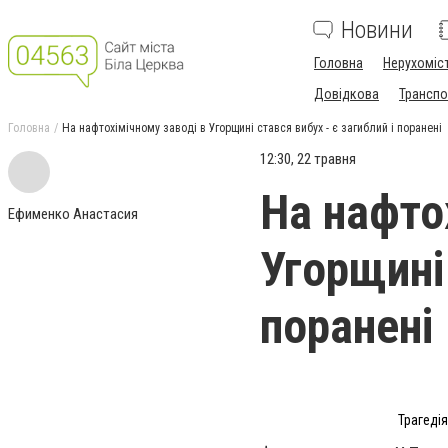
Новини
Головна
Нерухоміс
Довідкова
Транспо
Головна
На нафтохімічному заводі в Угорщині стався вибух - є загиблий і поранені
12:30, 22 травня
На нафто
Ефименко Анастасия
Угорщині 
поранені
Трагедія