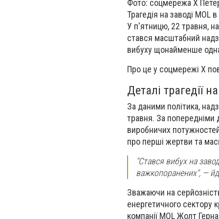
Фото: соцмережа X Пете
Трагедія на заводі MOL 
У п'ятницю, 22 травня, н
стався масштабний надзв
вибуху щонайменше одна 
Про це у соцмережі X по
Деталі трагедії н
За даними політика, над
травня. За попередніми 
виробничих потужностей
про перші жертви та мас
"Стався вибух на завод
важкопоранених", — йд
Зважаючи на серйозність
енергетичного сектору кр
компанії MOL Жолт Гернад