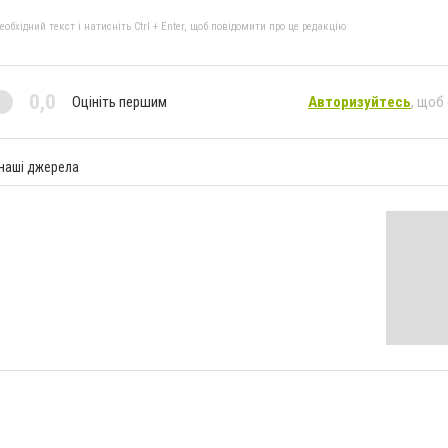
бхідний текст і натисніть Ctrl + Enter, щоб повідомити про це редакцію
0,0
Оцініть першим
Авторизуйтесь
, щоб
 наші джерела