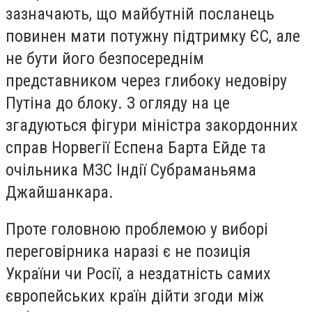
зазначають, що майбутній посланець
повинен мати потужну підтримку ЄС, але
не бути його безпосереднім
представником через глибоку недовіру
Путіна до блоку. З огляду на це
згадуються фігури міністра закордонних
справ Норвегії Еспена Барта Ейде та
очільника МЗС Індії Субраманьяма
Джайшанкара.
Проте головною проблемою у виборі
переговірника наразі є не позиція
України чи Росії, а нездатність самих
європейських країн дійти згоди між