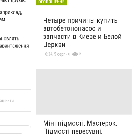
ів і друзів.
ОГОЛОШЕННЯ
наприклад,
Четыре причины купить
ам.
автобетононасос и
запчасти в Киеве и Белой
тановлять
Церкви
 навантаження
5
10:34, 5 серпня
 оцінити
Міні підмості, Мастерок,
Підмості пересувні,