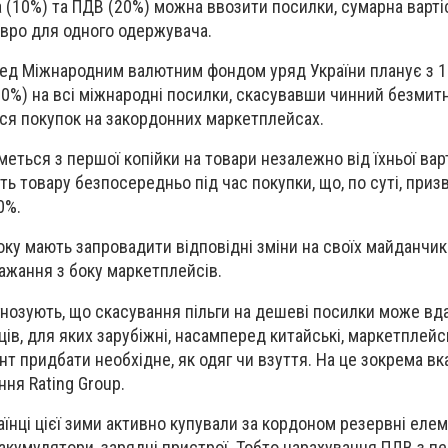
а (10%) та ПДВ (20%) можна ввозити посилки, сумарна вартіс
вро для одного одержувача.
ед Міжнародним валютним фондом уряд України планує з 1
0%) на всі міжнародні посилки, скасувавши чинний безмитн
ся покупок на закордонних маркетплейсах.
еться з першої копійки на товари незалежно від їхньої вар
ь товару безпосередньо під час покупки, що, по суті, приз
0%.
оку мають запровадити відповідні зміни на своїх майданчик
ажання з боку маркетплейсів.
нозують, що скасування пільги на дешеві посилки може вд
ців, для яких зарубіжні, насамперед китайські, маркетплейс
т придбати необхідне, як одяг чи взуття. На це зокрема вк
ня Rating Group.
аїнці цієї зими активно купували за кордоном резервні еле
акумулятори, зарядні пристрої. Тобто нарахування ПДВ з пе