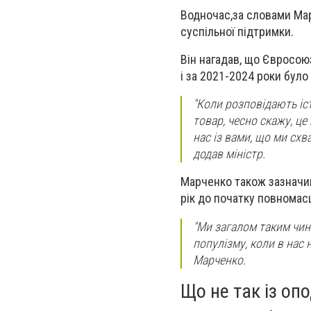
Водночас,за словами Мар
суспільної підтримки.
Він нагадав, що Євросою
і за 2021-2024 роки було
"Коли розповідають іст
товар, чесно скажу, це
нас із вами, що ми схв
додав міністр.
Марченко також зазначив
рік до початку повномас
"Ми загалом таким чин
популізму, коли в нас н
Марченко.
Що не так із о