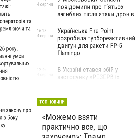
4 серпня
повідомили про п’ятьох
тажі:
загиблих після атаки дронів
авіть
операторів та
окремлюючи та
Українська Fire Point
16:13
4 серпня
розробила турбореактивний
двигун для ракети FP-5
26 року,
Flamingo
ванні умов
 сортувальних
В Україні стався збій у
12:46
ання
4 серпня
застосунку «РЕЗЕРВ+»
повністю
ТОП НОВИНИ
ння закону про
«Можемо взяти
я з боку
мку
практично все, що
захочемо»: Трамп