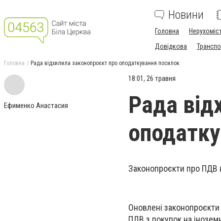
Новини
Головна
Нерухоміс
Довідкова
Транспо
Головна
Рада відхилила законопроєкт про оподаткування посилок
18:01, 26 травня
Рада від
Ефименко Анастасия
оподатку
Законопроєкти про ПДВ 
Оновлені законопроєкти
ПДВ з покупок на іноземн