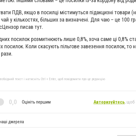
етою. Іншими словами – це посилки із-за кордону від родич
гувати ПДВ, якщо в посилці містимуться підакцизні товари (
 чай у кількостях, більших за визначені. Для чаю – це 100 гр
сЦензор писав тут.
одних посилок розмитнюють лише 0,8%, хоча саме ці 0,8% с
сіх посилок. Коли скасують пільгове завезення посилок, то
 рази.
бхідний текст і натисніть Ctrl + Enter, щоб повідомити про це редакцію
0,0
Оцініть першим
Авторизуйтесь
, щоб
 наші джерела