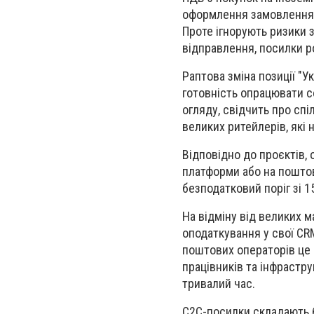
оформлення замовлення,
Проте ігнорують ризики 
відправлення, посилки 
Раптова зміна позиції "У
готовність опрацювати с
огляду, свідчить про спі
великих ритейлерів, які
Відповідно до проєктів, 
платформи або на поштов
безподатковий поріг зі 1
На відміну від великих м
оподаткування у свої CRM
поштових операторів це 
працівників та інфрастру
тривалий час.
C2C-посилки складають б