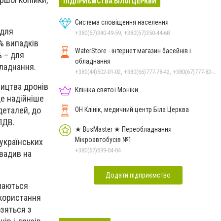
ПІДПРИЄМСТВА БІЛОЇ ЦЕРКВИ
Система сповіщення населення
 для
+380(67)340-49-59, +380(67)350-44-68
% випадків
WaterStore - інтернет магазин басейнів і
% – для
обладнання
бладнання.
+380(44)502-01-02, +380(66)777-78-42, +380(67)777-82-19, +380(67)890-80-80, +380(73)890-80-80, +380(44)502-01-03
ництва дронів
Клініка святої Моніки
це надійніше
деталей, до
ОН Клінік, медичний центр Біла Церква
ПДВ.
★ BusMaster ★ Переобладнання
Мікроавтобусів №1
українських
+380(67)599-04-04
вадив на
Додати підприємство
илаються
икористання
озяться з