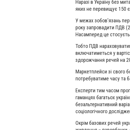
Наразі в Україну без мит
яких не перевищує 150 є
У межах зобов'язань пер
року запровадити ПДВ (2
Насамперед це стосуєть
Тобто ПДВ нараховуватим
включатиметься у вартіст
здорожчання речей на 2
Маркетплейси зі свого б
потребуватиме часу та б
Експерти тим часом прог
гаманцях багатьох україн
безальтернативний варіан
соціологічного досліджен
Окрім базових речей укр
живлення – павербанки, 