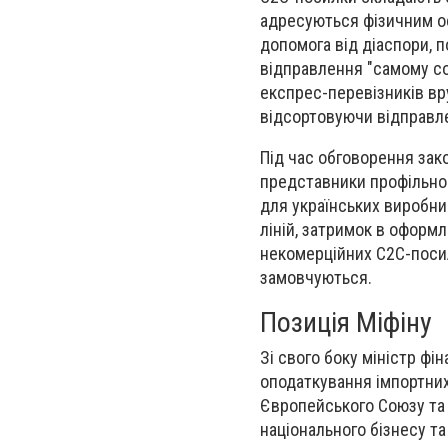
адресуються фізичним осо
допомога від діаспори, п
відправлення "самому со
експрес-перевізників вр
відсортовуючи відправле
Під час обговорення зако
представники профільног
для українських виробни
ліній, затримок в оформл
некомерційних C2C-посил
замовчуються.
Позиція Міфіну
Зі свого боку міністр фі
оподаткування імпортних
Європейського Союзу та 
національного бізнесу т