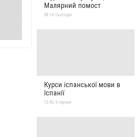
Малярний помост
08:14, Сьогодні
Курси іспанської мови в
Іспанії
12:43, 3 серпня