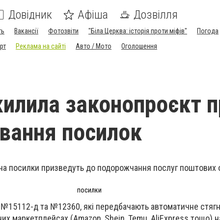
Довідник
Афіша
Дозвілля
ть
Вакансії
Фотозвіти
"Біла Церква: історія проти міфів"
Погода
рт
Реклама на сайті
Авто / Мото
Оголошення
хилила законопроєкт п
вання посилок
на посилки призведуть до подорожчання послуг поштових 
посилки
 №15112-д та №12360, які передбачають автоматичне стяг
их маркетплейсах (Amazon, Shein, Temu, AliExpress тощо) н