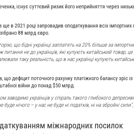
ченка, існує суттєвий ризик його неприйняття через низьк
з ще в 2021 році запровадив оподаткування всіх імпортних
 зібрано 88 млрд євро.
орію, що бідні українці заплатять на 20% більше за імпортн
 ж питання не до українців, які купують китайський товар, це
алювали таку реальність, що в нас українці купують китайськ
, що дефіцит поточного рахунку платіжного балансу зріс із
штабної війни до понад $50 млрд.
ом заводимо українців у спіраль такого глибокого депресив
е буде нічого – у нас не буде ні податків, ні на збройні сили"
податкуванням міжнародних посилок