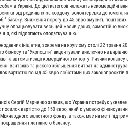
бам в Україні. До цієї категорії належать некомерційні ван
осилки від родичів із-за кордону, волонтерська допомога, н
бі" багажу. Зниження порогу до 45 євро змусить поштових 
учну опрацьовувати весь цей масив даних, самостійно ви
ння, які підлягають оподаткуванню.
нодавчих ініціатив, зокрема на круглому столі 22 травня 20
о бізнесу та "Укрпошти" акцентували виключно на вирівню
ків та автоматизації комерційного імпорту. Ризики колапсу
енні вантажів та різкого збільшення витрат на адмініструв
ок вартістю понад 45 євро лобістами цих законопроєктів 
нансів Сергій Марченко заявив, що Україна потребує ухвале
 посилок вартістю до 150 євро, який є умовою фінансуванн
Міжнардного валютного фонду, а також має на меті підтри
а покращення платіжного балансу.