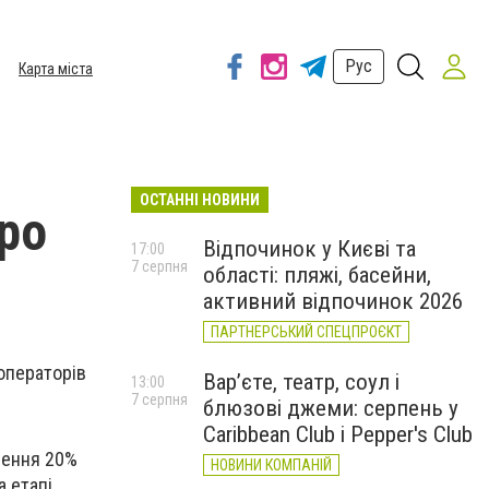
Рус
Карта міста
ОСТАННІ НОВИНИ
ро
Відпочинок у Києві та
17:00
7 серпня
області: пляжі, басейни,
активний відпочинок 2026
ПАРТНЕРСЬКИЙ СПЕЦПРОЄКТ
операторів
Вар’єте, театр, соул і
13:00
7 серпня
блюзові джеми: серпень у
Caribbean Club і Pepper's Club
нення 20%
НОВИНИ КОМПАНІЙ
а етапі