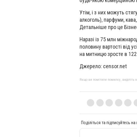
будь-якою комерційною м
Утім, і з них можуть стя
алкоголь), парфуми, кава,
Детальніше про це Бізне
Наразі із 75 млн міжнар
половину вартості від у
на митницю зросте в 122
Джерело: censor.net
Якщо ви помітили помилку, виділіть нео
Поділіться та підписуйтесь на