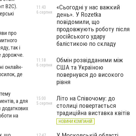
т B2C).
«Сьогодні у нас важкий
11:43
6 серпня
ерські
день». У Rozetka
повідомили, що
продовжують роботу після
аяви про
російського удару
 митного
балістикою по складу
ду, так і
е дорожче.
Обмін розвідданими між
11:18
6 серпня
ні онлайн-
США та Україною
осилок, де
повернувся до високого
рівня
стему
Літо на Співочому: до
15:00
ентів, а для
5 серпня
столиці повертається
м додаткових
традиційна виставка квітів
оботи на
НОВИНИ КОМПАНІЙ
У Московській області
к, що
17:47