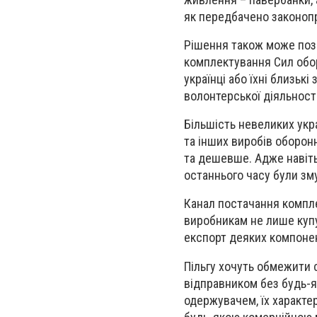
як передбачено законопр
Рішення також може позн
комплектування Сил обор
українці або їхні близьк
волонтерської діяльност
Більшість невеликих укр
та інших виробів оборон
та дешевше. Адже навіть 
останнього часу були зм
Канал постачання компл
виробникам не лише купу
експорт деяких компонен
Пільгу хочуть обмежити 
відправником без будь-я
одержувачем, їх характер