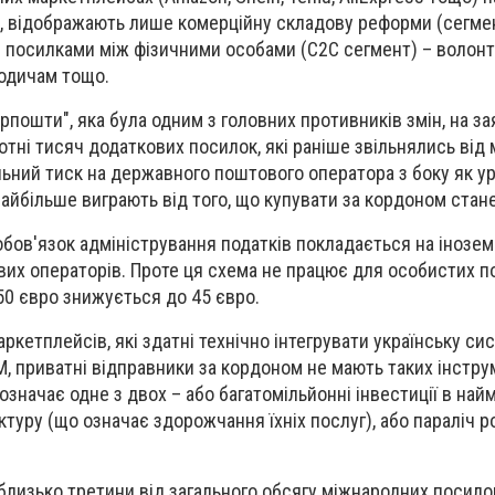
 відображають лише комерційну складову реформи (сегмен
з посилками між фізичними особами (С2С сегмент) – волонт
родичам тощо.
крпошти", яка була одним з головних противників змін, на з
отні тисяч додаткових посилок, які раніше звільнялись від
льний тиск на державного поштового оператора з боку як уря
 найбільше виграють від того, що купувати за кордоном стан
обов'язок адміністрування податків покладається на інозем
их операторів. Проте ця схема не працює для особистих п
50 євро знижується до 45 євро.
аркетплейсів, які здатні технічно інтегрувати українську си
, приватні відправники за кордоном не мають таких інструм
означає одне з двох – або багатомільйонні інвестиції в най
ктуру (що означає здорожчання їхніх послуг), або параліч р
лизько третини від загального обсягу міжнародних посило