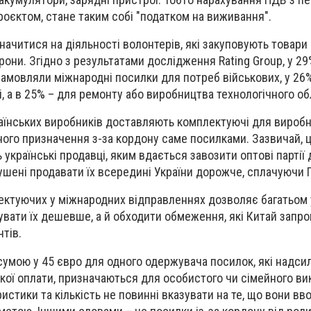
оєктом, стане таким собі "податком на виживання".
ачитися на діяльності волонтерів, які закуповують товари
они. Згідно з результатами дослідження Rating Group, у 29
і замовляли міжнародні посилки для потреб військових, у 26
і, а в 25% – для ремонту або виробництва технологічного о
аїнських виробників доставляють комплектуючі для вироб
ного призначення з-за кордону саме посилками. Зазвичай, 
українські продавці, яким вдається завозити оптові партії 
ушені продавати їх всередині України дорожче, сплачуючи 
ектуючих у міжнародних відправленнях дозволяє багатьом 
вати їх дешевше, а й обходити обмеження, які Китай запро
тів.
сумою у 45 євро для одного одержувача посилок, які надс
кої оплати, призначаються для особистого чи сімейного в
истики та кількість не повинні вказувати на те, що вони вв