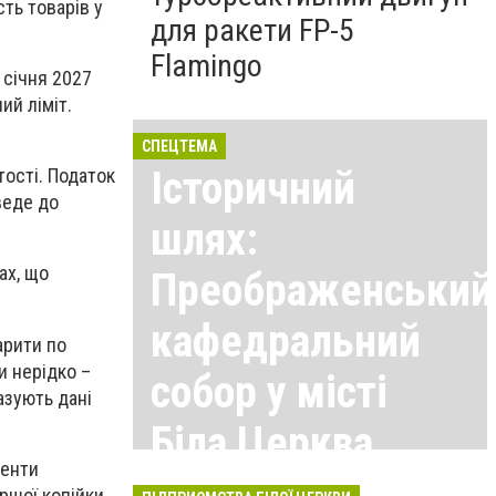
ть товарів у
для ракети FP-5
Flamingo
 січня 2027
ий ліміт.
СПЕЦТЕМА
Історичний
тості. Податок
веде до
шлях:
ах, що
Преображенський
кафедральний
арити по
и нерідко –
собор у місті
азують дані
Біла Церква
менти
Всі матеріали тут
ршої копійки,